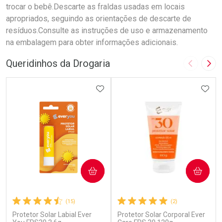
trocar o bebê.Descarte as fraldas usadas em locais
apropriados, seguindo as orientações de descarte de
resíduos.Consulte as instruções de uso e armazenamento
na embalagem para obter informações adicionais.
Queridinhos da Drogaria
Imagem A
Pró
ADICIONAR AOS FAVORITOS
ADIC
COMPRAR
COMPRAR
(15)
(2)
Protetor Solar Labial Ever
Protetor Solar Corporal Ever