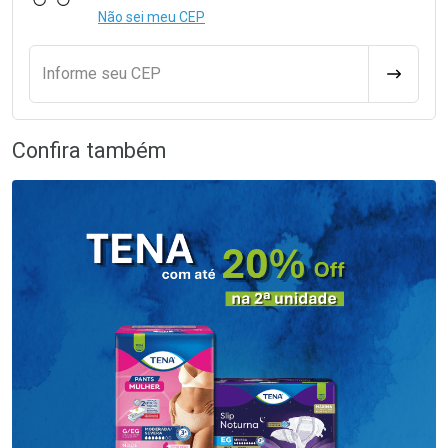
Não sei meu CEP
Informe seu CEP
CALCULA
Confira também