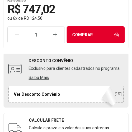
R$ 808,35
R$ 747,02
ou
6
x
de
R$ 124,50
REMOVER UMA UNIDADE
AUMENTAR UMA UNIDADE
COMPRAR
DESCONTO
CONVÊNIO
Exclusivo para clientes cadastrados no programa
Saiba Mais
Ver Desconto Convênio
CALCULAR FRETE
Formulário para Calcular o Frete
Calcule o prazo e o valor das suas entregas