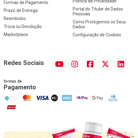
Política de Privacidade
Formas de Pagamento
Portal do Titular de Dados
Prazo de Entrega
Pessoais
Reembolso
Como Protegemos os Seus
Troca ou Devolução
Dados
Marketplace
Configuração de Cookies
YouTube
Instagram
Facebook
Twitter
Linkedin
Redes Sociais
formas de
Pagamento
PIX
MasterCard
VISA
ELO
AMEX
NuPay
Google Pay
Diners Club
Hipercard
Promoção em Destaque