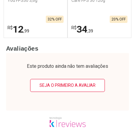
You FPS30 3,6g
Care FPS 30 120g
32% OFF
20% OFF
12
34
R$
R$
,99
,39
FECHAR
F
FECHAR
F
Avaliações
Laboratório
Laboratório
Por Menos
Por Menos
Este produto ainda não tem avaliações
SEJA O PRIMEIRO A AVALIAR