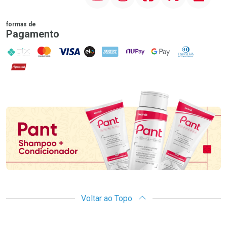
formas de
Pagamento
PIX
MasterCard
VISA
ELO
AMEX
NuPay
Google Pay
Diners Club
Hipercard
Promoção em Destaque
Voltar ao Topo