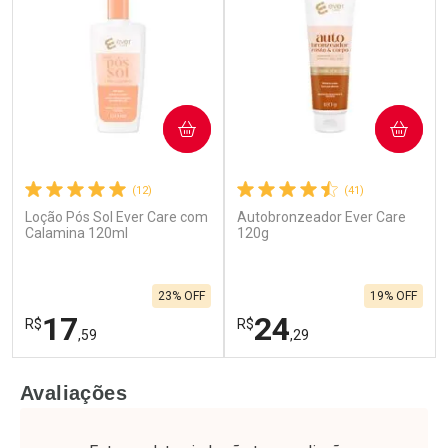
COMPRAR
COMPRAR
(12)
(41)
Loção Pós Sol Ever Care com
Autobronzeador Ever Care
Calamina 120ml
120g
23% OFF
19% OFF
17
24
R$
R$
,59
,29
FECHAR
F
FECHAR
F
Avaliações
Laboratório
Laboratório
Por Menos
Por Menos