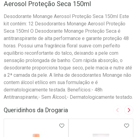
Aerosol Proteção Seca 150ml
Desodorante Monange Aerosol Proteção Seca 150ml Este
kit contém: 12 Desodorantes Monange Aerosol Proteção
Seca 150ml O Desodorante Monange Proteção Seca é
antitranspirante de alta performance e garante proteção 48
horas. Possui uma fragrância floral suave com perfeito
equilíbrio reconfortante do talco, deixando a pele com
sensação prolongada de banho. Com rápida absorção, o
desodorante proporciona toque seco, pele macia e nutre até
a 2ª camada da pele. A linha de desodorantes Monange não
contem álcool etílico em sua formulação e é
dermatologicamente testada. Benefícios:- 48h
Antitranspirante;- Sem Álcool;- Dermatologicamente testado.
Queridinhos da Drogaria
Imagem A
Pró
ADICIONAR AOS FAVORITOS
ADIC