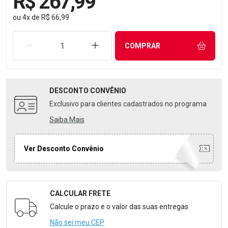
R$ 267,99
ou
4
x
de
R$ 66,99
REMOVER UMA UNIDADE
AUMENTAR UMA UNIDADE
COMPRAR
DESCONTO
CONVÊNIO
Exclusivo para clientes cadastrados no programa
Saiba Mais
Ver Desconto Convênio
CALCULAR FRETE
Formulário para Calcular o Frete
Calcule o prazo e o valor das suas entregas
Não sei meu CEP