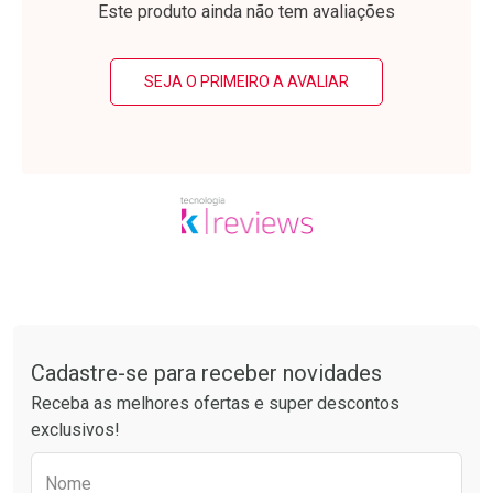
Por Menos
Por Menos
Este produto ainda não tem avaliações
SEJA O PRIMEIRO A AVALIAR
Ativar Desconto
Ativar Desconto
Comprar sem Desconto
Comprar sem Desconto
Tudo sobre a Drogarias Pacheco
Por R$ 37,25/cada
Por R$ 52,64/cada
Comprar sem Desconto
Comprar sem Desconto
Por R$ 37,25/cada
Por R$ 52,64/cada
Cadastre-se para receber novidades
Receba as melhores ofertas e super descontos
exclusivos!
Preencha o formulário abaixo para receber 
Nome