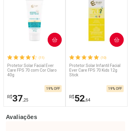
COMPRAR
COMPRAR
(11)
(10)
Protetor Solar Facial Ever
Protetor Solar Infantil Facial
Ativar Desconto
Ativar Desconto
Care FPS 70 com Cor Claro
Ever Care FPS 70 Kids 12g
40g
Comprar sem Desconto
Stick
Comprar sem Desconto
Por R$ 23,39/cada
Por R$ 14,90/cada
Comprar sem Desconto
Comprar sem Desconto
19% OFF
19% OFF
Por R$ 23,39/cada
Por R$ 14,90/cada
37
52
R$
R$
,25
,64
FECHAR
F
FECHAR
F
Avaliações
Laboratório
Laboratório