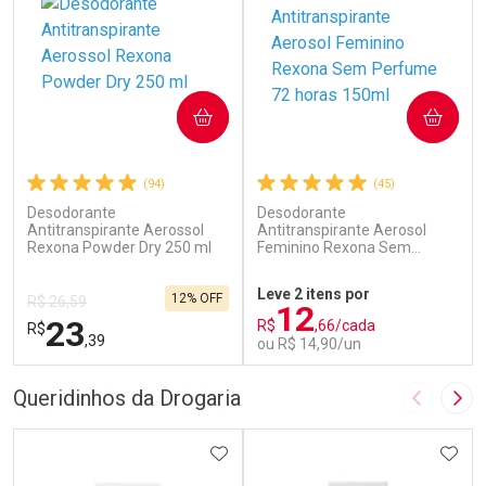
COMPRAR
COMPRAR
(94)
(45)
Desodorante
Desodorante
Antitranspirante Aerossol
Antitranspirante Aerosol
Rexona Powder Dry 250 ml
Feminino Rexona Sem
Perfume 72 horas 150ml
Leve 2 itens por
12% OFF
R$ 26,59
12
23
R$
,66/cada
R$
,39
ou R$ 14,90/un
FECHAR
F
FECHAR
F
Queridinhos da Drogaria
Imagem A
Pró
Laboratório
Laboratório
Por Menos
ADICIONAR AOS FAVORITOS
Por Menos
ADIC