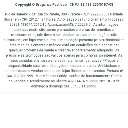
Copyright
Copyright © Drogarias Pacheco | CNPJ: 33.438.250/0187-08
Rio de Janeiro - RJ: Rua do Catete, 300 - Catete - CEP: 22220-000 | Gabriele
Giovanelli - CRF 28127 | 24 horas| Autorização de funcionamento: Processo:
25351.493074/2012-10 Autorização/MS: 7.25279.0 | As informações
contidas neste site, como promoções e ofertas de remédios e
medicamentos, não devem ser usadas para automedicação e não
substituem, em hipótese alguma, a medicação prescrita pelo profissional da
área médica. Somente o médico está em condições de diagnosticar
qualquer problema de saúde e prescrever o tratamento adequado. Os
preços e as promoções são válidos apenas para compras via internet. As
fotos contidas em nosso site são meramente ilustrativas. *Preços e
disponibilidade sujeitos a alterações no decorrer do dia. Antibióticos e
antimicrobianos vendas apenas em lojas físicas ou televendas. Portaria nº
344 - 01/02/1999 - Ministério da Saúde. Horário de funcionamento Central
de Vendas e Atendimento ao Cliente 4020 4404 ou 0800 282 10 10 de
domingo a domingo das 08h00 às 20h00.
LGPD Aceite os Cookies
R$ 126,90
COMPRAR
R$ 115,70