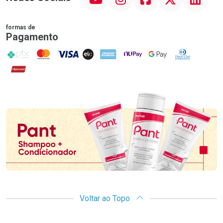
formas de
Pagamento
PIX
MasterCard
VISA
ELO
AMEX
NuPay
Google Pay
Diners Club
Hipercard
Promoção em Destaque
Voltar ao Topo