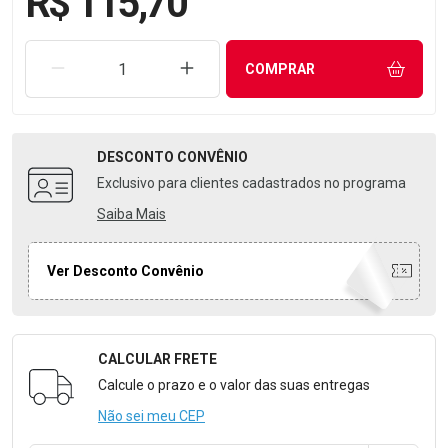
R$ 115,70
REMOVER UMA UNIDADE
AUMENTAR UMA UNIDADE
COMPRAR
DESCONTO
CONVÊNIO
Exclusivo para clientes cadastrados no programa
Saiba Mais
Ver Desconto Convênio
CALCULAR FRETE
Formulário para Calcular o Frete
Calcule o prazo e o valor das suas entregas
Não sei meu CEP