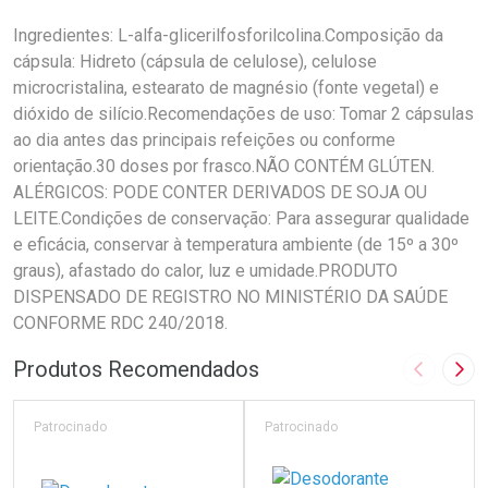
Ingredientes: L-alfa-glicerilfosforilcolina.Composição da
cápsula: Hidreto (cápsula de celulose), celulose
microcristalina, estearato de magnésio (fonte vegetal) e
dióxido de silício.Recomendações de uso: Tomar 2 cápsulas
ao dia antes das principais refeições ou conforme
orientação.30 doses por frasco.NÃO CONTÉM GLÚTEN.
ALÉRGICOS: PODE CONTER DERIVADOS DE SOJA OU
LEITE.Condições de conservação: Para assegurar qualidade
e eficácia, conservar à temperatura ambiente (de 15º a 30º
graus), afastado do calor, luz e umidade.PRODUTO
DISPENSADO DE REGISTRO NO MINISTÉRIO DA SAÚDE
CONFORME RDC 240/2018.
Produtos Recomendados
Imagem A
Pró
Patrocinado
Patrocinado