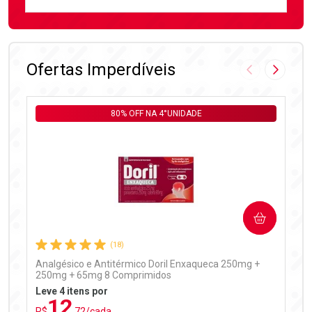
FECHAR
FECHAR
Laboratório
Por Menos
Ofertas Imperdíveis
Imagem Anter
Próxima
80% OFF NA 4°UNIDADE
Ativar Desconto
COMPRAR
Comprar sem Desconto
Comprar sem Desconto
Por R$ 99,90/cada
Por R$ 99,90/cada
(18)
Analgésico e Antitérmico Doril Enxaqueca 250mg +
250mg + 65mg 8 Comprimidos
Leve 4 itens por
12
R$
,72/cada