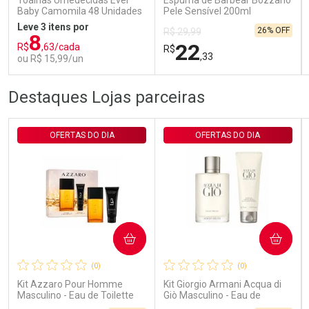
Toalhas Umedecidas Ever
Espuma de Barbear Bozzano
Baby Camomila 48 Unidades
Pele Sensível 200ml
Leve 3 itens por
26% OFF
R$ 29,99
8
22
R$
,63/cada
R$
,33
ou R$ 15,99/un
FECHAR
FECHAR
FEC
FEC
Destaques Lojas parceiras
Laboratório
Laboratório
Por Menos
Por Menos
OFERTAS DO DIA
OFERTAS DO DIA
COMPRAR
COMPRAR
Ativar Desconto
Ativar Desconto
(0)
(0)
Comprar sem Desconto
Comprar sem Desconto
Comprar sem Desconto
Comprar sem Desconto
Kit Azzaro Pour Homme
Kit Giorgio Armani Acqua di
Por R$ 15,99/cada
Por R$ 22,33/cada
Por R$ 15,99/cada
Por R$ 22,33/cada
Masculino - Eau de Toilette
Giò Masculino - Eau de
100ml + Shampoo
Toilette 100ml + Gel de