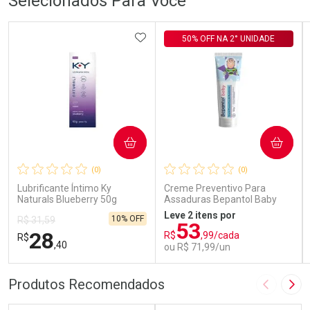
Selecionados Para Você
ADICIONAR AOS FAVORITOS
50% OFF NA 2° UNIDADE
COMPRAR
COMPRAR
(0)
(0)
Lubrificante Íntimo Ky
Creme Preventivo Para
Naturals Blueberry 50g
Assaduras Bepantol Baby
Toy Story Personagens
Leve 2 itens por
10% OFF
R$ 31,59
Sortidos 120g
53
28
R$
,99/cada
R$
,40
ou R$ 71,99/un
FECHAR
FECHAR
FEC
FEC
Produtos Recomendados
Imagem A
Pró
Laboratório
Laboratório
Por Menos
Por Menos