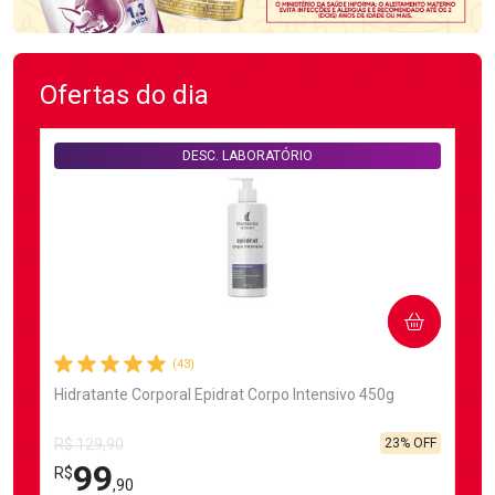
Ofertas do dia
DESC. LABORATÓRIO
COMPRAR
(43)
Hidratante Corporal Epidrat Corpo Intensivo 450g
23% OFF
R$ 129,90
99
R$
,90