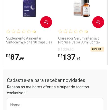
COMPRAR
COMPRAR
Ativar Desconto
Ativar Desconto
(0)
(0)
Comprar sem Desconto
Comprar sem Desconto
Comprar sem Desconto
Comprar sem Desconto
Suplemento Alimentar
Clareador Sérum Intensivo
Por R$ 85,99/cada
Por R$ 41,99/cada
Por R$ 85,99/cada
Por R$ 41,99/cada
Sintocalmy Noite 30 Cápsulas
Profuse Caixa 30ml Conta-
Gotas
40% OFF
R$ 229,90
87
137
R$
R$
,99
,94
Tudo sobre a Drogarias Pacheco
FECHAR
FECHAR
FEC
FEC
Laboratório
Laboratório
Por Menos
Por Menos
Cadastre-se para receber novidades
Receba as melhores ofertas e super descontos
exclusivos!
Preencha o formulário abaixo para receber 
Nome