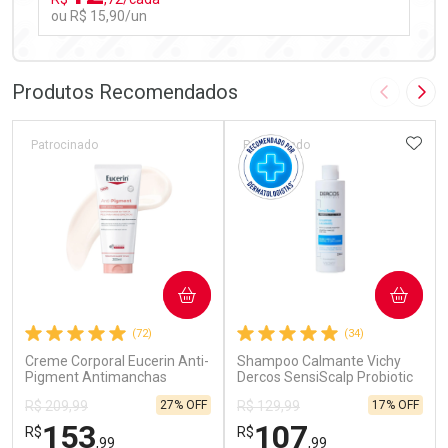
ou R$ 15,90/un
FECHAR
FECHAR
Laboratório
Por Menos
Produtos Recomendados
Imagem A
Pró
ADIC
Patrocinado
Patrocinado
Ativar Desconto
COMPRAR
COMPRAR
Comprar sem Desconto
Comprar sem Desconto
(72)
(34)
Por R$ 15,90/cada
Por R$ 15,90/cada
Creme Corporal Eucerin Anti-
Shampoo Calmante Vichy
Pigment Antimanchas
Dercos SensiScalp Probiotic
Intenso 200ml
Sensível 200ml
27% OFF
17% OFF
R$ 209,99
R$ 129,99
153
107
R$
R$
,99
,99