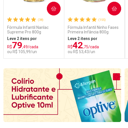
COMPRAR
COMPRAR
(38)
(155)
Fórmula Infantil Nanlac
Fórmula Infantil Ninho Fases
Supreme Pro 800g
Primeira Infância 800g
Leve 2 itens por
Leve 2 itens por
79
42
R$
,49/cada
R$
,75/cada
ou R$ 105,99/un
ou R$ 53,43/un
FECHAR
FECHAR
FEC
FEC
Laboratório
Laboratório
Por Menos
Por Menos
Ativar Desconto
Ativar Desconto