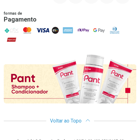
formas de
Pagamento
PIX
MasterCard
VISA
ELO
AMEX
NuPay
Google Pay
Diners Club
Hipercard
Promoção em Destaque
Voltar ao Topo