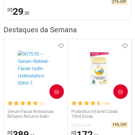
27% OFF
29
R$
,30
R
R
FECHA
FECHA
Destaques da Semana
Laboratório
Por Menos
ADICIONAR AOS FAVORITOS
ADIC
Ativar Desconto
COMPRAR
COMPRAR
(2)
(50)
Comprar sem Desconto
Comprar sem Desconto
Por R$ 29,30/cada
Por R$ 29,30/cada
Sérum Facial Antissinais
Probiótico Infantil Colidis
Bifásico Noturno Isdin
10ml Gotas
Isdinceutics Retinal com
19% OFF
R$ 214,59
Retinaldeído 50ml
389
172
R$
R$