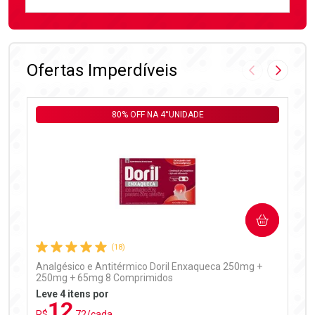
FECHAR
FECHAR
Laboratório
Por Menos
Ofertas Imperdíveis
Imagem Anter
Próxima
80% OFF NA 4°UNIDADE
Ativar Desconto
COMPRAR
Comprar sem Desconto
Comprar sem Desconto
Por R$ 97,90/cada
Por R$ 97,90/cada
(18)
Analgésico e Antitérmico Doril Enxaqueca 250mg +
250mg + 65mg 8 Comprimidos
Leve 4 itens por
12
R$
,72/cada