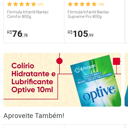
(37)
(38)
Fórmula Infantil Nanlac
Fórmula Infantil Nanlac
Comfor 800g
Supreme Pro 800g
76
105
R$
R$
,78
,99
FECHAR
FECHAR
FEC
FEC
Laboratório
Laboratório
Por Menos
Por Menos
Ativar Desconto
Ativar Desconto
Aproveite Também!