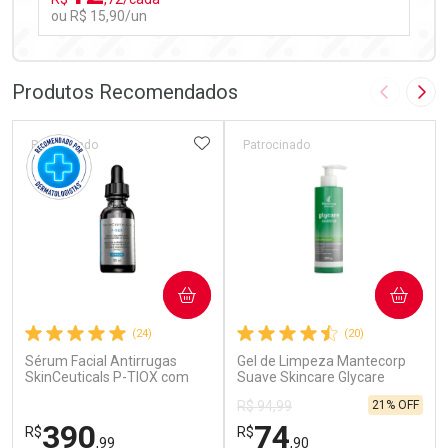
ou R$ 15,90/un
FECHAR
FECHAR
Laboratório
Por Menos
Produtos Recomendados
Imagem A
Pró
ADICIONAR AOS FAVORITOS
Patrocinado
Patrocinado
Ativar Desconto
COMPRAR
COMPRAR
Comprar sem Desconto
Comprar sem Desconto
(24)
(20)
Por R$ 15,90/cada
Por R$ 15,90/cada
Sérum Facial Antirrugas
Gel de Limpeza Mantecorp
SkinCeuticals P-TIOX com
Suave Skincare Glycare
Complexo de Peptídeos 30ml
Control 300g
21% OFF
R$ 94,99
390
74
R$
R$
,99
,90