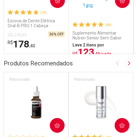
COMPRAR
COMPRAR
(29)
Escova de Dente Elétrica
(80)
Oral-B PRO 1 Cabeça
Redonda Recarregável 1
Suplemento Alimentar
36% OFF
R$ 278,99
Unidade
Nutren Senior Sem Sabor
178
R$
740g
Leve 2 itens por
,40
123
R$
,49/cada
ou R$ 137,21/un
FECHAR
FECHAR
FEC
FEC
Produtos Recomendados
Imagem A
Pró
Laboratório
Laboratório
Por Menos
Por Menos
Patrocinado
Patrocinado
COMPRAR
COMPRAR
Ativar Desconto
Ativar Desconto