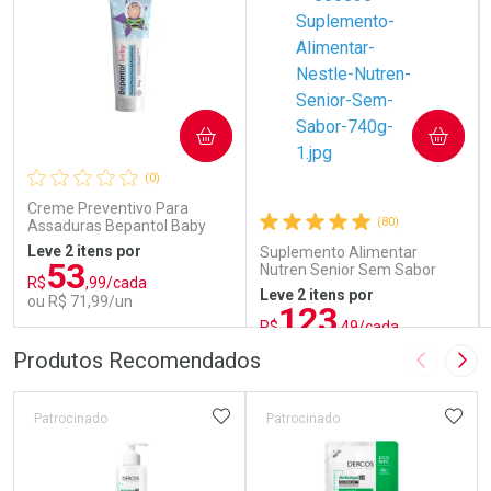
COMPRAR
COMPRAR
(0)
Creme Preventivo Para
(80)
Assaduras Bepantol Baby
Toy Story Personagens
Leve 2 itens por
Suplemento Alimentar
Sortidos 120g
53
Nutren Senior Sem Sabor
R$
,99/cada
740g
Leve 2 itens por
ou R$ 71,99/un
123
R$
,49/cada
ou R$ 137,21/un
FECHAR
FECHAR
FEC
FEC
Produtos Recomendados
Imagem A
Pró
Laboratório
Laboratório
Por Menos
Por Menos
ADICIONAR AOS FAVORITOS
ADIC
Patrocinado
Patrocinado