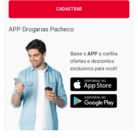
CADASTRAR
Comprar sem Desconto
Comprar sem Desconto
Comprar sem Desconto
Comprar sem Desconto
Por R$ 87,99/cada
Por R$ 137,94/cada
Por R$ 87,99/cada
Por R$ 137,94/cada
APP Drogarias Pacheco
Baixe o
APP
e confira
ofertas e descontos
exclusivos para você!