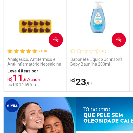
COMPRAR
COMPRAR
(118)
(0)
Analgésico, Antitérmico e
Sabonete Líquido Johnson's
Anti-inflamatório Neosaldina
Baby Baunilha 200ml
30mg + 300mg + 30mg 10
Leve 4 itens por
Drágeas
11
23
R$
,67/cada
R$
,99
ou R$ 14,59/un
FECHAR
FECHAR
FEC
FEC
Laboratório
Laboratório
Por Menos
Por Menos