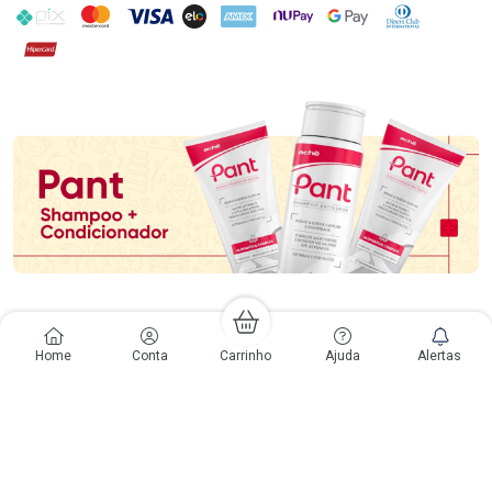
PIX
MasterCard
VISA
ELO
AMEX
NuPay
Google Pay
Diners Club
Hipercard
Promoção em Destaque
Voltar ao Topo
Home
Conta
Carrinho
Ajuda
Alertas
Copyright
Copyright © Drogarias Pacheco | CNPJ: 33.438.250/0187-08
Rio de Janeiro - RJ: Rua do Catete, 300 - Catete - CEP: 22220-000 | Gabriele
Giovanelli - CRF 28127 | 24 horas| Autorização de funcionamento: Processo:
25351.493074/2012-10 Autorização/MS: 7.25279.0 | As informações