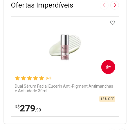
Ofertas Imperdíveis
Imagem Anter
Próxima
ADICIO
Ativar Desconto
COMPRAR
Comprar sem Desconto
Comprar sem Desconto
Por R$ 97,90/cada
Por R$ 97,90/cada
(60)
Dual Sérum Facial Eucerin Anti-Pigment Antimanchas
e Anti-idade 30ml
18% OFF
279
R$
,90
FECHAR
FECHAR