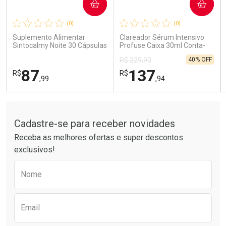
COMPRAR
COMPRAR
Ativar Desconto
Ativar Desconto
(0)
(0)
Comprar sem Desconto
Comprar sem Desconto
Comprar sem Desconto
Comprar sem Desconto
Suplemento Alimentar
Clareador Sérum Intensivo
Por R$ 41,99/cada
Por R$ 59,58/cada
Por R$ 41,99/cada
Por R$ 59,58/cada
Sintocalmy Noite 30 Cápsulas
Profuse Caixa 30ml Conta-
Gotas
40% OFF
R$ 229,90
87
137
R$
R$
,99
,94
Tudo sobre a Drogarias Pacheco
FECHAR
FECHAR
FEC
FEC
Laboratório
Laboratório
Por Menos
Por Menos
Cadastre-se para receber novidades
Receba as melhores ofertas e super descontos
exclusivos!
Preencha o formulário abaixo para receber 
Nome
Email
Ativar Desconto
Ativar Desconto