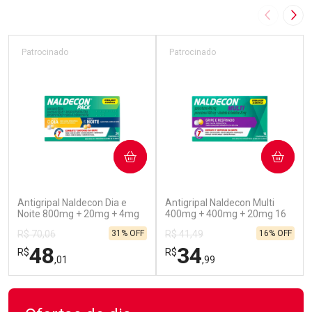
Imagem A
Pró
Patrocinado
Patrocinado
COMPRAR
COMPRAR
(45)
(52)
Antigripal Naldecon Dia e
Antigripal Naldecon Multi
Noite 800mg + 20mg + 4mg
400mg + 400mg + 20mg 16
24 comprimidos
Comprimidos
31% OFF
16% OFF
R$ 70,06
R$ 41,49
48
34
R$
R$
,01
,99
FECHAR
FECHAR
FEC
FEC
Laboratório
Laboratório