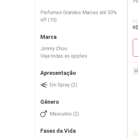
Pe
Filtros
Perfumes Grandes Marcas até 50%
off (10)
R$
R$
Marca
Jimmy Choo
Veja todas as opções
L
Apresentação
L
P
Em Spray (2)
Gênero
Masculino (2)
Fases da Vida