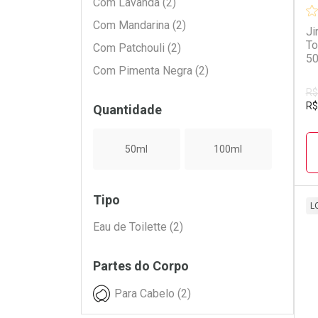
Com Lavanda (2)
Com Mandarina (2)
Ji
To
Com Patchouli (2)
50
Com Pimenta Negra (2)
R$
R$
Quantidade
50ml
100ml
Tipo
L
Eau de Toilette (2)
L
P
Partes do Corpo
Para Cabelo (2)