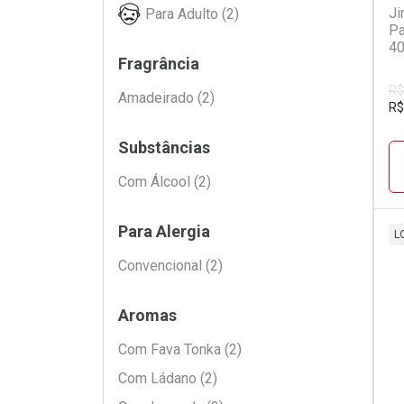
Ji
Para Adulto (2)
Pa
40
Fragrância
R$
Amadeirado (2)
R$
Substâncias
Com Álcool (2)
Para Alergia
L
Convencional (2)
L
P
Aromas
Com Fava Tonka (2)
Com Ládano (2)