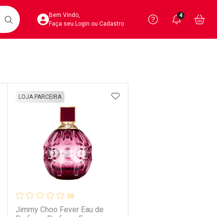
Acesse sua Conta
Precisa de 
Notific
Aces
Bem Vindo,
4
Você po
notifica
Vo
it
BUSCAR
Ver Recursos 
Faça seu Login ou Cadastro
Atendimento ao 
Linkage
Central de Ajud
DICIONAR AOS FAVORITOS
ADICIONAR AOS FAVORIT
LOJA PARCEIRA
Televendas
4020-4404
(0)
Jimmy Choo Fever Eau de