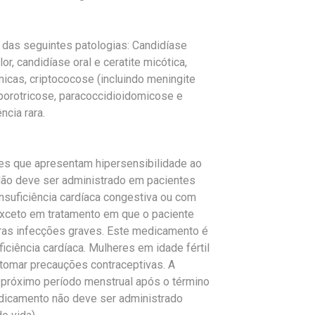
 das seguintes patologias: Candidíase
or, candidíase oral e ceratite micótica,
icas, criptococose (incluindo meningite
porotricose, paracoccidioidomicose e
ncia rara.
es que apresentam hipersensibilidade ao
 Não deve ser administrado em pacientes
nsuficiência cardíaca congestiva ou com
 exceto em tratamento em que o paciente
tras infecções graves. Este medicamento é
iciência cardíaca. Mulheres em idade fértil
tomar precauções contraceptivas. A
o próximo período menstrual após o término
dicamento não deve ser administrado