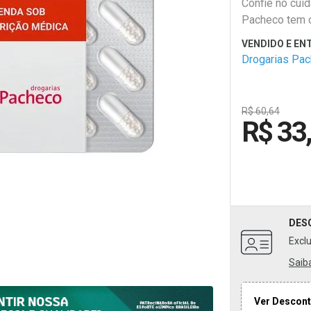
Confie no cui
Pacheco tem 
saúde!
Drogarias Pa
R$ 60,64
R$ 33
DES
Excl
Saib
Ver Descont