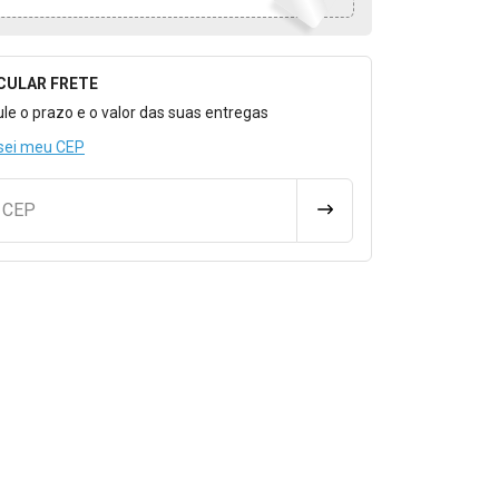
CULAR FRETE
o para Calcular o Frete
ule o prazo e o valor das suas entregas
sei meu CEP
u CEP
CALCULAR FRETE