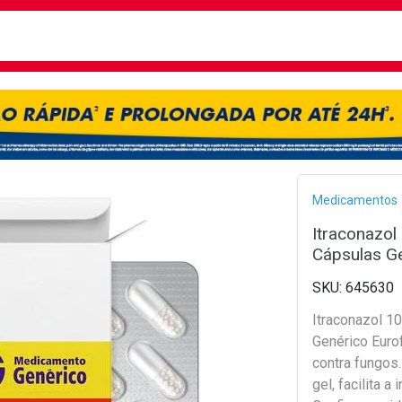
busca
isa?
Bread
Medicamentos
Itraconazo
Cápsulas Ge
645630
Itraconazol 
Genérico Euro
contra fungos
gel, facilita a 