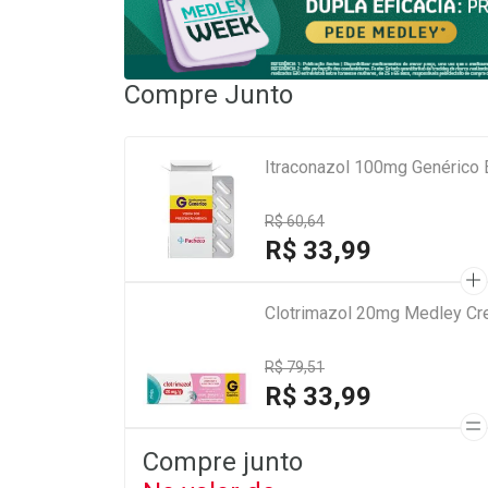
Compre Junto
Itraconazol 100mg Genérico 
R$ 60,64
R$ 33,99
Clotrimazol 20mg Medley Cre
R$ 79,51
R$ 33,99
Compre junto