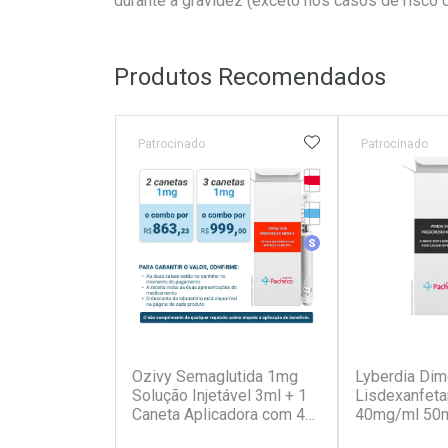
durante a gravidez (exceto nos casos de risco d
Produtos Recomendados
ADICIONAR AOS 
Patrocinado
Patrocinado
Tarja Vermelha
Medicamento Refrig
Medicamento Simila
(7)
Ozivy Semaglutida 1mg
Lyberdia Dim
Solução Injetável 3ml + 1
Lisdexanfet
Caneta Aplicadora com 4
40mg/ml 50m
Agulhas
Gotas