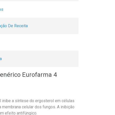
os
ção De Receita
a
Genérico Eurofarma 4
 inibe a síntese do ergosterol em células
a membrana celular dos fungos. A inibição
 efeito antifúngico.