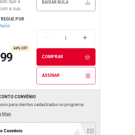
dado que a
BAIXAR BULA
com a sua
checo
REMOVER UMA UNIDADE
AUMENTAR UMA UNIDA
44% OFF
,99
COMPRAR
ASSINAR
CONTO
CONVÊNIO
usivo para clientes cadastrados no programa
a Mais
o Convênio