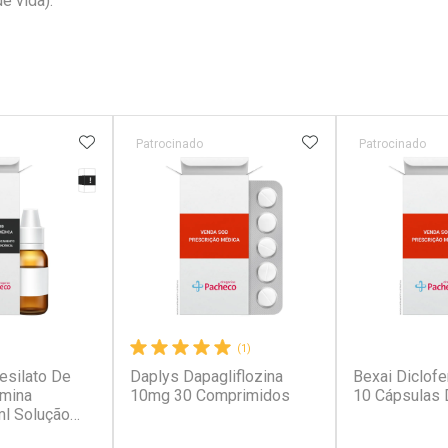
e vida).
FAVORITOS
ADICIONAR AOS FAVORITOS
ADICIONAR AOS 
Patrocinado
Patrocinado
Tarja Preta
erado
r
(0)
(1)
esilato De
Daplys Dapagliflozina
Bexai Diclof
amina
10mg 30 Comprimidos
10 Cápsulas 
l Solução