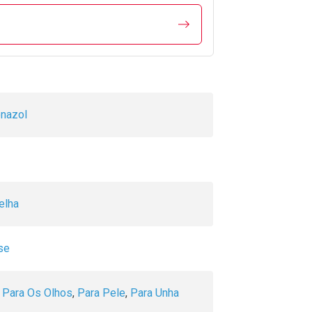
onazol
elha
se
,
Para Os Olhos
,
Para Pele
,
Para Unha