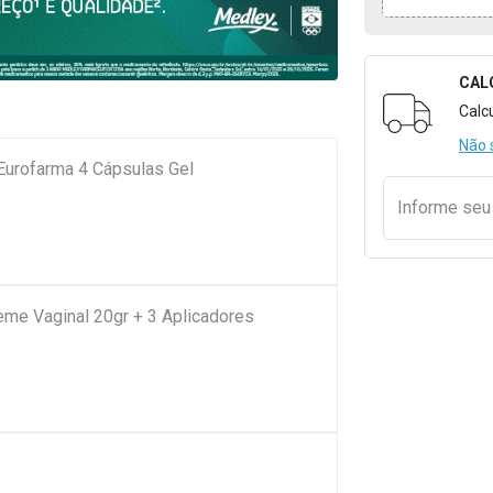
CAL
Formulári
Calc
Não 
Eurofarma 4 Cápsulas Gel
Informe se
me Vaginal 20gr + 3 Aplicadores