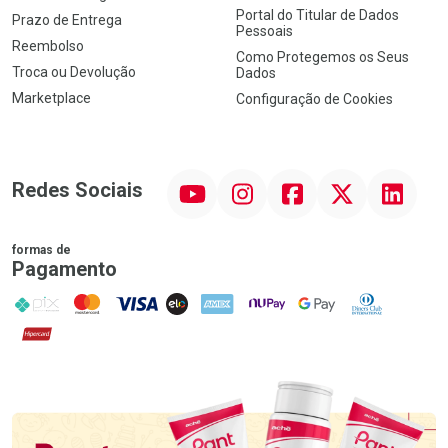
Portal do Titular de Dados
Prazo de Entrega
Pessoais
Reembolso
Como Protegemos os Seus
Troca ou Devolução
Dados
Marketplace
Configuração de Cookies
YouTube
Instagram
Facebook
Twitter
Linkedin
Redes Sociais
formas de
Pagamento
PIX
MasterCard
VISA
ELO
AMEX
NuPay
Google Pay
Diners Club
Hipercard
Promoção em Destaque