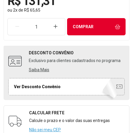
R$ 131,31
ou
2
x
de
R$ 65,65
REMOVER UMA UNIDADE
AUMENTAR UMA UNIDADE
COMPRAR
DESCONTO
CONVÊNIO
Exclusivo para clientes cadastrados no programa
Saiba Mais
Ver Desconto Convênio
CALCULAR FRETE
Formulário para Calcular o Frete
Calcule o prazo e o valor das suas entregas
Não sei meu CEP