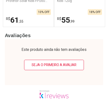
Protetor Solar Kids FPS60
Kids 120g
120g
10% OFF
18% OFF
61
55
R$
R$
,55
,99
FECHAR
F
FECHAR
F
Avaliações
Laboratório
Laboratório
Por Menos
Por Menos
Este produto ainda não tem avaliações
SEJA O PRIMEIRO A AVALIAR