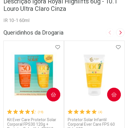
Descrição Igora Royal Highlifts 60g - 10.1
Louro Ultra Claro Cinza
IR 10-1 60ml
Queridinhos da Drogaria
Imagem A
Pró
ADICIONAR AOS FAVORITOS
ADIC
COMPRAR
COMPRAR
(19)
(4)
Kit Ever Care Protetor Solar
Protetor Solar Infantil
Corporal FPS30 120g +
Corporal Ever Care FPS 60