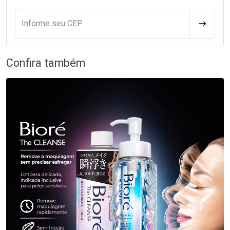
Informe seu CEP
CALCULA
Confira também