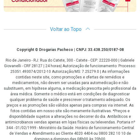
Voltar ao Topo
Copyright
Copyright © Drogarias Pacheco | CNPJ: 33.438.250/0187-08
Rio de Janeiro - RJ: Rua do Catete, 300 - Catete - CEP: 22220-000 | Gabriele
Giovanelli - CRF 28127 | 24 horas| Autorização de funcionamento: Processo:
25351.493074/2012-10 Autorização/MS: 7.25279.0 | As informações
contidas neste site, como promoções e ofertas de remédios e
medicamentos, não devem ser usadas para automedicação e não
substituem, em hipótese alguma, a medicação prescrita pelo profissional da
área médica. Somente o médico está em condições de diagnosticar
qualquer problema de saúde e prescrever o tratamento adequado. Os
preços e as promoções são válidos apenas para compras via internet. As
fotos contidas em nosso site são meramente ilustrativas. *Preços e
disponibilidade sujeitos a alterações no decorrer do dia. Antibióticos e
antimicrobianos vendas apenas em lojas físicas ou televendas. Portaria nº
344 - 01/02/1999 - Ministério da Saúde. Horário de funcionamento Central
de Vendas e Atendimento ao Cliente 4020 4404 ou 0800 282 10 10 de
domingo a domingo das 08h00 às 20h00.