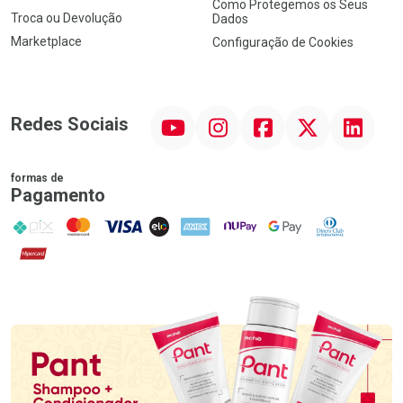
Como Protegemos os Seus
Troca ou Devolução
Dados
Marketplace
Configuração de Cookies
YouTube
Instagram
Facebook
Twitter
Linkedin
Redes Sociais
formas de
Pagamento
PIX
MasterCard
VISA
ELO
AMEX
NuPay
Google Pay
Diners Club
Hipercard
Promoção em Destaque