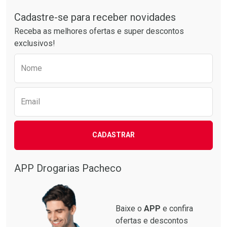
Tudo sobre a Drogarias Pacheco
Comprar sem Desconto
Comprar sem Desconto
Por R$ 74,99/cada
Por R$ 61,55/cada
Cadastre-se para receber novidades
Receba as melhores ofertas e super descontos
exclusivos!
Preencha o formulário abaixo para receber 
Nome
Email
CADASTRAR
APP Drogarias Pacheco
Baixe o
APP
e confira
ofertas e descontos