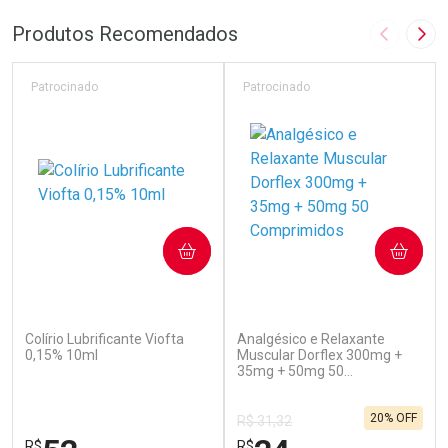
Produtos Recomendados
Imagem A
Pró
Patrocinado
Patrocinado
COMPRAR
COMPRAR
(110)
(517)
Colírio Lubrificante Viofta
Analgésico e Relaxante
0,15% 10ml
Muscular Dorflex 300mg +
35mg + 50mg 50
Comprimidos
20% OFF
R$ 31,32
R$
R$