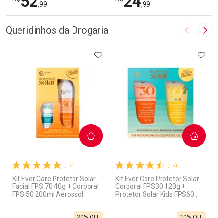
52
24
,99
,99
FECHAR
F
FECHAR
F
Queridinhos da Drogaria
Imagem A
Pró
Laboratório
Laboratório
Por Menos
ADICIONAR AOS FAVORITOS
Por Menos
ADIC
COMPRAR
COMPRAR
(16)
(19)
Kit Ever Care Protetor Solar
Kit Ever Care Protetor Solar
Ativar Desconto
Ativar Desconto
Facial FPS 70 40g + Corporal
Corporal FPS30 120g +
FPS 50 200ml Aerossol
Comprar sem Desconto
Protetor Solar Kids FPS60
Comprar sem Desconto
120g
Por R$ 52,99/cada
Por R$ 24,99/cada
Comprar sem Desconto
Comprar sem Desconto
20% OFF
10% OFF