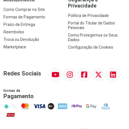
Privacidade
Como Comprar no Site
Política de Privacidade
Formas de Pagamento
Portal do Titular de Dados
Prazo de Entrega
Pessoais
Reembolso
Como Protegemos os Seus
Troca ou Devolução
Dados
Marketplace
Configuração de Cookies
YouTube
Instagram
Facebook
Twitter
Linkedin
Redes Sociais
formas de
Pagamento
PIX
MasterCard
VISA
ELO
AMEX
NuPay
Google Pay
Diners Club
Hipercard