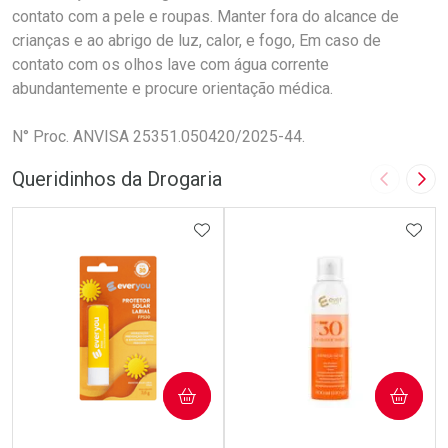
contato com a pele e roupas. Manter fora do alcance de
crianças e ao abrigo de luz, calor, e fogo, Em caso de
contato com os olhos lave com água corrente
abundantemente e procure orientação médica.
N° Proc. ANVISA 25351.050420/2025-44.
Queridinhos da Drogaria
Imagem A
Pró
ADICIONAR AOS FAVORITOS
ADIC
COMPRAR
COMPRAR