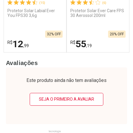
(15)
(6)
Protetor Solar Labial Ever
Protetor Solar Ever Care FPS
You FPS30 3,6g
30 Aerossol 200ml
32% OFF
20% OFF
12
55
R$
R$
,99
,19
FECHAR
F
FECHAR
F
Avaliações
Laboratório
Laboratório
Por Menos
Por Menos
Este produto ainda não tem avaliações
SEJA O PRIMEIRO A AVALIAR