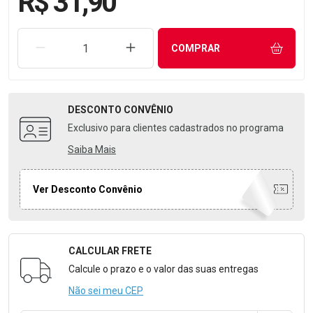
R$ 31,90
REMOVER UMA UNIDADE
AUMENTAR UMA UNIDADE
COMPRAR
DESCONTO
CONVÊNIO
Exclusivo para clientes cadastrados no programa
Saiba Mais
Ver Desconto Convênio
CALCULAR FRETE
Formulário para Calcular o Frete
Calcule o prazo e o valor das suas entregas
Não sei meu CEP