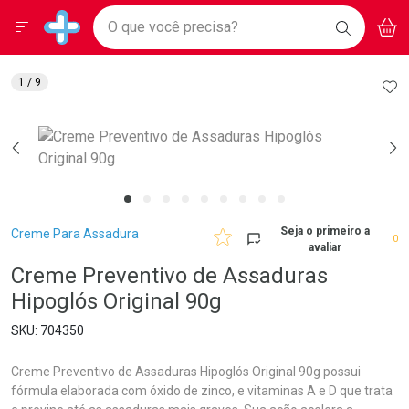
Drogarias Pacheco
Menu
Aces
Ir direto para a home
O que você precisa?
BAIXE
V
i
Baixe nosso APP e aproveite Ofertas Exclusivas!
BUSCAR
O APP
Navegue pela página
Ir direto para o conteúdo
Faça a sua busca
Ir direto para a busca
Ir direto para a conta
AD
1
/ 9
Ir direto para a ajuda
Ir direto para a notificações
Ir direto para o carrinho
Ir direto para o menu
Breadcrumb
Seja o primeiro a
Creme Para Assadura
0
avaliar
Creme Preventivo de Assaduras
Hipoglós Original 90g
704350
Creme Preventivo de Assaduras Hipoglós Original 90g possui
fórmula elaborada com óxido de zinco, e vitaminas A e D que trata