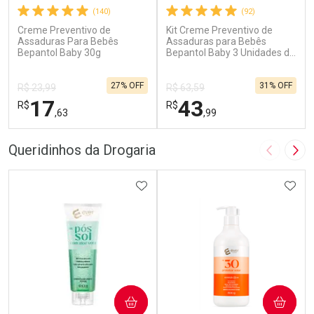
(140)
(92)
Creme Preventivo de
Kit Creme Preventivo de
Assaduras Para Bebês
Assaduras para Bebês
Bepantol Baby 30g
Bepantol Baby 3 Unidades de
30g
27% OFF
31% OFF
R$ 23,99
R$ 63,59
17
43
R$
R$
,63
,99
FECHAR
F
FECHAR
F
Queridinhos da Drogaria
Imagem A
Pró
Laboratório
Laboratório
Por Menos
ADICIONAR AOS FAVORITOS
Por Menos
ADIC
COMPRAR
COMPRAR