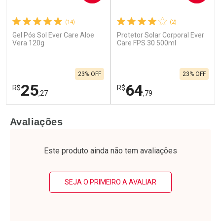
(14)
(2)
Gel Pós Sol Ever Care Aloe
Protetor Solar Corporal Ever
Ativar Desconto
Ativar Desconto
Vera 120g
Care FPS 30 500ml
Comprar sem Desconto
Comprar sem Desconto
Por R$ 17,63/cada
Por R$ 43,99/cada
Comprar sem Desconto
Comprar sem Desconto
23% OFF
23% OFF
Por R$ 17,63/cada
Por R$ 43,99/cada
25
64
R$
R$
,27
,79
FECHAR
F
FECHAR
F
Avaliações
Laboratório
Laboratório
Por Menos
Por Menos
Este produto ainda não tem avaliações
SEJA O PRIMEIRO A AVALIAR