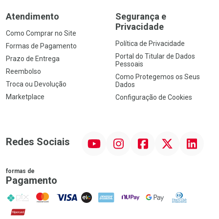
Atendimento
Segurança e
Privacidade
Como Comprar no Site
Política de Privacidade
Formas de Pagamento
Portal do Titular de Dados
Prazo de Entrega
Pessoais
Reembolso
Como Protegemos os Seus
Troca ou Devolução
Dados
Marketplace
Configuração de Cookies
YouTube
Instagram
Facebook
Twitter
Linkedin
Redes Sociais
formas de
Pagamento
PIX
MasterCard
VISA
ELO
AMEX
NuPay
Google Pay
Diners Club
Hipercard