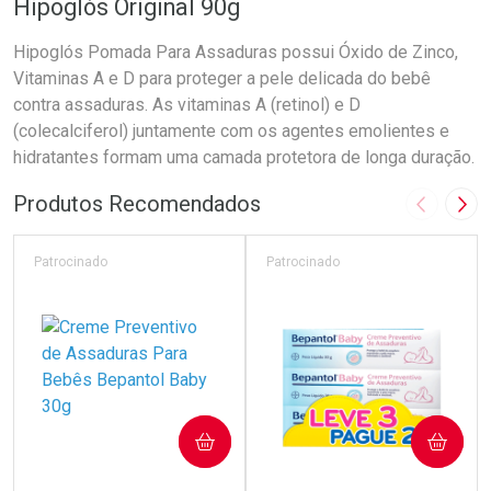
Hipoglós Original 90g
Hipoglós Pomada Para Assaduras possui Óxido de Zinco,
Vitaminas A e D para proteger a pele delicada do bebê
contra assaduras. As vitaminas A (retinol) e D
(colecalciferol) juntamente com os agentes emolientes e
hidratantes formam uma camada protetora de longa duração.
Produtos Recomendados
Imagem A
Pró
Patrocinado
Patrocinado
COMPRAR
COMPRAR