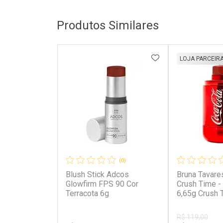
Produtos Similares
ADICIONAR AOS 
LOJA PARCEIR
(0)
Blush Stick Adcos
Bruna Tavare
Glowfirm FPS 90 Cor
Crush Time - 
Terracota 6g
6,65g Crush 
R$ 119,00