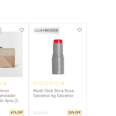
FAVORITOS
ADICIONAR AOS FAVORITOS
ADICIONAR AOS 
LOJA PARCEIRA
(0)
(0)
emoso
Blush Stick Boca Rosa
uminador
Salvamor 6g Salvamor
do 4you (2
41% OFF
33% OFF
R$ 59,90