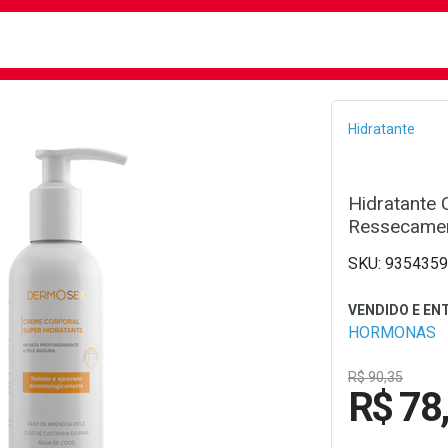
busca
isa?
Bread
Hidratante
Hidratante 
Ressecame
9354359
HORMONAS
R$ 90,35
R$ 78