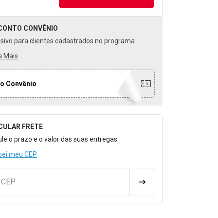
CONTO
CONVÊNIO
usivo para clientes cadastrados no programa
a Mais
o Convênio
CULAR FRETE
o para Calcular o Frete
ule o prazo e o valor das suas entregas
sei meu CEP
u CEP
CALCULAR FRETE