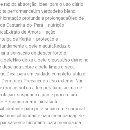
e rápida absorção, ideal para o uso diário
 alta performanceUm verdadeiro blend
– hidratação profunda e prolongadaÓleo de
de Castanha-do-Pará – nutrição
ricaExtrato de Amora – ação
nteiga de Karité – proteção e
profundamente a pele maduraReduz o
iar a sensação de desconforto e
da peleNão deixa a pele oleosaUso diário no
 desejada sobre a pele limpa e seca,
.Dica: para um cuidado completo, utilize
e Dermosex.Precauções:Uso externo. Não
o expor ao sol ou a temperaturas acima de
irritação, suspenda o uso e procure um
s de Pesquisa:creme hidratante
ahidratante para pele secacreme corporal
ialurônicohidratante para menopausapele
pausacreme hidratante para menopausa