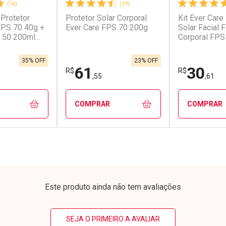
(16)
(19)
 Protetor
Protetor Solar Corporal
Kit Ever Care
conto
Ativar Desconto
Ativar Desc
 FPS 70 40g +
Ever Care FPS 70 200g
Solar Facial 
 50 200ml
Corporal FPS
em Desconto
Comprar sem Desconto
Comprar s
em Desconto
Comprar sem Desconto
Comprar s
0/cada
Por R$ 32,15/cada
Por R$ 82,7
0/cada
Por R$ 32,15/cada
Por R$ 82,7
35% OFF
23% OFF
61
30
R$
R$
,55
,61
COMPRAR
COMPRAR
FECHAR
FECHAR
FECHAR
FECHAR
rio
Laboratório
Laborató
os
Por Menos
Por Men
Este produto ainda não tem avaliações
SEJA O PRIMEIRO A AVALIAR