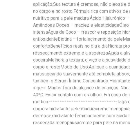
aplicação.Sua textura é cremosa, não oleosa e d
no corpo e no rosto.Fórmula rica com ativos de
nutritivo para a pele madura:Ácido Hialurônico 
Amêndoas Doces – maciez e elasticidadeÓleo 
intensaÁgua de Coco – frescor e reposição híd
antioxidanteBiotina – fortalecimento da peleMa
confortoBenefícios reais no dia a diaHidrata 
ressecamento extremo e a asperezaAjuda a aliv
coceiraMelhora a textura, o viço e a suavidade 
corpo e rostoModo de Uso:Aplique a quantidade
massageando suavemente até completa absorção
também o Sérum Íntimo Concentrado Hidratant
ingerir. Manter fora do alcance de crianças. Nã
40ºC. Evitar contato com os olhos. Em caso de 
médico.---------------------------------------Tag
corporalhidratante pele maduracreme menopaus
dermosexhidratante femininocreme com ácido h
ressecada menopausacreme para pele na meno