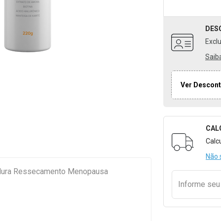
DES
Excl
Saib
Ver Descont
CAL
Formulári
Calc
Não 
adura Ressecamento Menopausa
Informe se