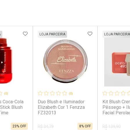
FAVORITOS
ADICIONAR AOS FAVORITOS
ADICIONAR AOS 
A
LOJA PARCEIRA
LOJA PARCEIRA
(0)
(0)
s Coca-Cola
Duo Blush e Iluminador
Kit Blush Cr
Stick Blush
Elizabeth Cor 1 Fenzza
Pêssego + Il
Time
FZ32013
Facial Perola
Produtos)
23% OFF
8% OFF
R$ 34,79
R$ 139,90