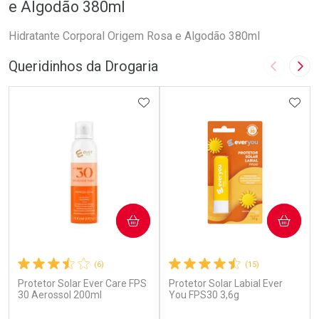
e Algodão 380ml
Hidratante Corporal Origem Rosa e Algodão 380ml
Queridinhos da Drogaria
Imagem A
Pró
ADICIONAR AOS FAVORITOS
ADIC
COMPRAR
COMPRAR
(6)
(15)
Protetor Solar Ever Care FPS
Protetor Solar Labial Ever
30 Aerossol 200ml
You FPS30 3,6g