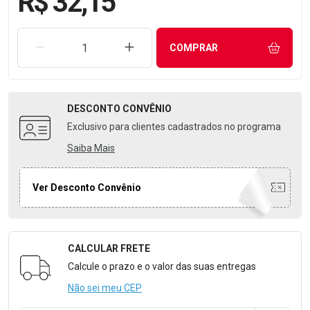
R$ 32,15
REMOVER UMA UNIDADE
AUMENTAR UMA UNIDADE
COMPRAR
DESCONTO
CONVÊNIO
Exclusivo para clientes cadastrados no programa
Saiba Mais
Ver Desconto Convênio
CALCULAR FRETE
Formulário para Calcular o Frete
Calcule o prazo e o valor das suas entregas
Não sei meu CEP