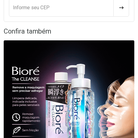
Informe seu CEP
CALCULA
Confira também