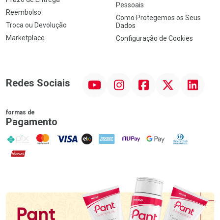
Pessoais
Reembolso
Como Protegemos os Seus
Troca ou Devolução
Dados
Marketplace
Configuração de Cookies
YouTube
Instagram
Facebook
Twitter
Linkedin
Redes Sociais
formas de
Pagamento
PIX
MasterCard
VISA
ELO
AMEX
NuPay
Google Pay
Diners Club
Hipercard
Promoção em Destaque