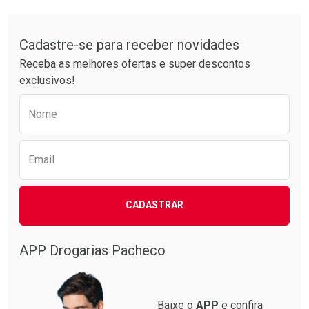
Comprar sem Desconto
Comprar sem Desconto
Tudo sobre a Drogarias Pacheco
Por R$ 55,19/cada
Por R$ 15,19/cada
Comprar sem Desconto
Comprar sem Desconto
Por R$ 55,19/cada
Por R$ 15,19/cada
Cadastre-se para receber novidades
Receba as melhores ofertas e super descontos
exclusivos!
Preencha o formulário abaixo para receber 
Nome
Email
CADASTRAR
APP Drogarias Pacheco
Baixe o
APP
e confira