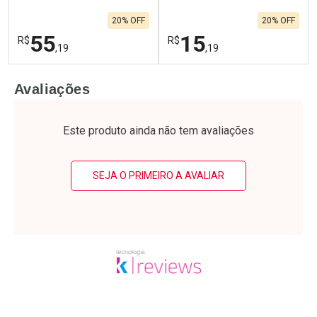
20% OFF
20% OFF
55
15
R$
R$
,19
,19
FECHAR
F
FECHAR
F
Avaliações
Laboratório
Laboratório
Por Menos
Por Menos
Este produto ainda não tem avaliações
SEJA O PRIMEIRO A AVALIAR
Ativar Desconto
Ativar Desconto