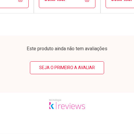
FECHAR
FECHAR
FECHAR
FECHAR
rio
Laboratório
Laborató
os
Por Menos
Por Men
Este produto ainda não tem avaliações
SEJA O PRIMEIRO A AVALIAR
conto
Ativar Desconto
Ativar Desc