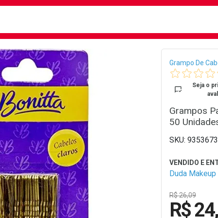
busca
isa?
Bread
Grampo De Cab
Seja o pr
aval
Grampos Pa
50 Unidade
9353673
Duda Makeup
R$ 26,09
R$ 24