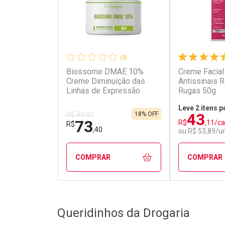
(0)
Biossome DMAE 10%
Creme Facial 
Creme Diminuição das
Antissinais 
Linhas de Expressão
Rugas 50g
Leve 2 itens p
43
18% OFF
R$ 89,02
73
R$
,11/c
R$
,40
ou R$ 53,89/u
COMPRAR
COMPRAR
FECHAR
FECHAR
Queridinhos da Drogaria
Laboratório
Laborató
Por Menos
Por Men