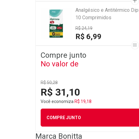
Analgésico e Antitérmico Di
10 Comprimidos
R$ 24,19
R$ 6,99
Compre junto
No valor de
R$ 50,28
R$ 31,10
Você economiza
R$ 19,18
COMPRE JUNTO
Marca
Bonitta