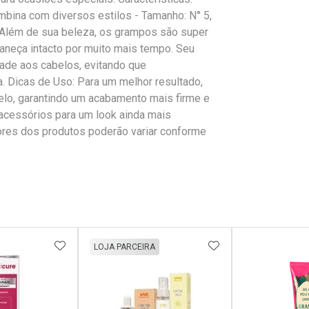
mbina com diversos estilos - Tamanho: N° 5,
o Além de sua beleza, os grampos são super
neça intacto por muito mais tempo. Seu
dade aos cabelos, evitando que
 Dicas de Uso: Para um melhor resultado,
lo, garantindo um acabamento mais firme e
acessórios para um look ainda mais
 cores dos produtos poderão variar conforme
FAVORITOS
ADICIONAR AOS FAVORITOS
ADICIONAR AOS 
LOJA PARCEIRA