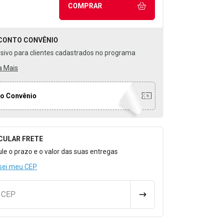
COMPRAR
CONTO
CONVÊNIO
usivo para clientes cadastrados no programa
a Mais
o Convênio
CULAR FRETE
o para Calcular o Frete
ule o prazo e o valor das suas entregas
sei meu CEP
u CEP
CALCULAR FRETE