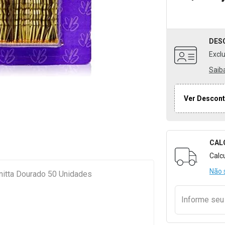
DES
Excl
Saib
Ver Descont
CAL
Formulári
Calc
Não 
nitta Dourado 50 Unidades
Informe se