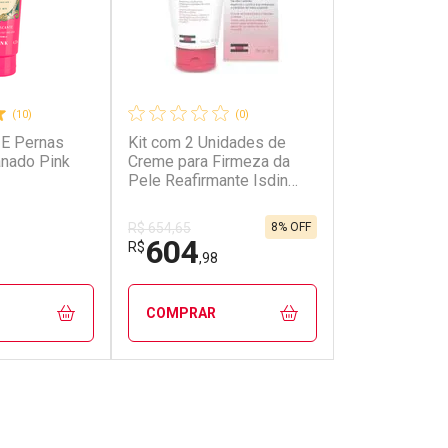
(10)
(0)
 E Pernas
Kit com 2 Unidades de
nado Pink
Creme para Firmeza da
Pele Reafirmante Isdin
Woman 150ml
8% OFF
R$ 654,65
604
R$
,98
COMPRAR
FECHAR
FECHAR
FECHAR
FECHAR
rio
Laboratório
os
Por Menos