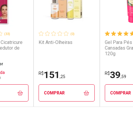
(33)
(0)
Cicatricure
Kit Anti-Olheiras
Gel Para Pés
Redutor de
Cansadas Gra
120g
or
151
39
ada
R$
R$
,25
,59
n
COMPRAR
COMPRAR
FECHAR
FECHAR
FECHAR
FECHAR
rio
Laboratório
Laborató
os
Por Menos
Por Men