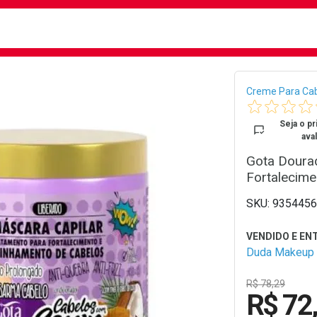
busca
isa?
Bread
Creme Para Ca
Seja o pr
aval
Gota Doura
Fortalecim
9354456
Duda Makeup
R$ 78,29
R$ 72