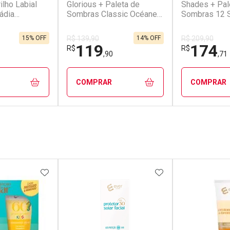
ilho Labial
Glorious + Paleta de
Shades + Pal
ádia
Sombras Classic Océane
Sombras 12 
 Océane (2
Edition (2 Produtos)
Océane Purpl
Produtos)
15% OFF
14% OFF
R$ 139,90
R$ 209,90
119
174
R$
R$
,90
,71
COMPRAR
COMPRAR
FECHAR
FECHAR
FECHAR
FECHAR
rio
Laboratório
Laborató
os
Por Menos
Por Men
FAVORITOS
ADICIONAR AOS FAVORITOS
ADICIONAR AOS 