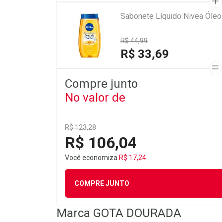
Sabonete Líquido Nivea Óle
R$ 44,99
R$ 33,69
Compre junto
No valor de
R$ 123,28
R$ 106,04
Você economiza
R$ 17,24
COMPRE JUNTO
Marca
GOTA DOURADA