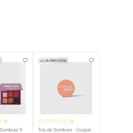
FAVORITOS
ADICIONAR AOS FAVORITOS
ADICIONAR AOS 
LOJA PARCEIRA
(0)
(0)
e Sombras 9
Trio de Sombras - Cooper