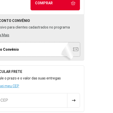
COMPRAR
CONTO
CONVÊNIO
usivo para clientes cadastrados no programa
a Mais
o Convênio
CULAR FRETE
o para Calcular o Frete
ule o prazo e o valor das suas entregas
sei meu CEP
u CEP
CALCULAR FRETE