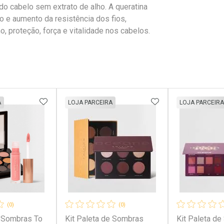
do cabelo sem extrato de alho. A queratina
o e aumento da resistência dos fios,
o, proteção, força e vitalidade nos cabelos.
FAVORITOS
ADICIONAR AOS FAVORITOS
ADICIONAR AOS 
A
LOJA PARCEIRA
LOJA PARCEIRA
(0)
(0)
e Sombras To
Kit Paleta de Sombras
Kit Paleta d