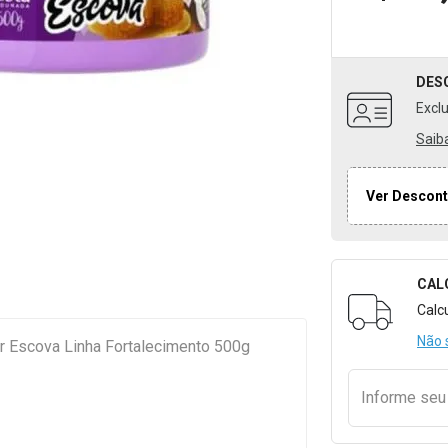
DES
Excl
Saib
Ver Descont
CAL
Formulári
Calc
Não 
r Escova Linha Fortalecimento 500g
Informe se