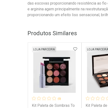
das escovas proporcionando resistência ao fio 
e arginina agem principalmente na reestruturaçã
proporcionando um efeito liso sensacional, brilh
Produtos Similares
ADICIONAR AOS 
LOJA PARCEIRA
LOJA PARCEIR
(0)
Kit Paleta de Sombras To
Kit Paleta d