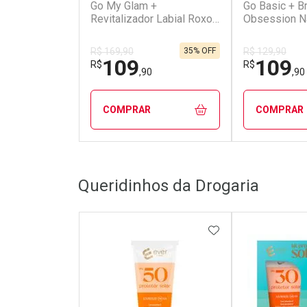
Go My Glam +
Go Basic + Br
Revitalizador Labial Roxo
Obsession N
Nádia Tambasco By
Tambasco By
Océane (2 Produtos)
Produtos)
35% OFF
R$ 169,90
R$ 129,90
109
109
R$
R$
,90
,90
COMPRAR
COMPRAR
FECHAR
FECHAR
Queridinhos da Drogaria
Laboratório
Laborató
Por Menos
Por Men
ADICIONAR AOS 