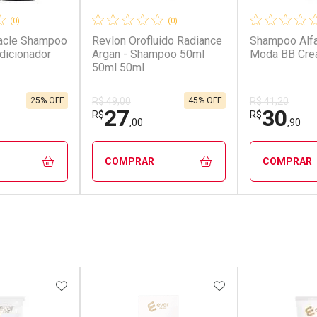
(0)
(0)
racle Shampoo
Revlon Orofluido Radiance
Shampoo Alfa
dicionador
Argan - Shampoo 50ml
Moda BB Cre
50ml 50ml
25% OFF
45% OFF
R$ 49,00
R$ 41,20
27
30
R$
R$
,00
,90
COMPRAR
COMPRAR
FECHAR
FECHAR
FECHAR
FECHAR
rio
Laboratório
Laborató
os
Por Menos
Por Men
FAVORITOS
ADICIONAR AOS FAVORITOS
ADICIONAR AOS 