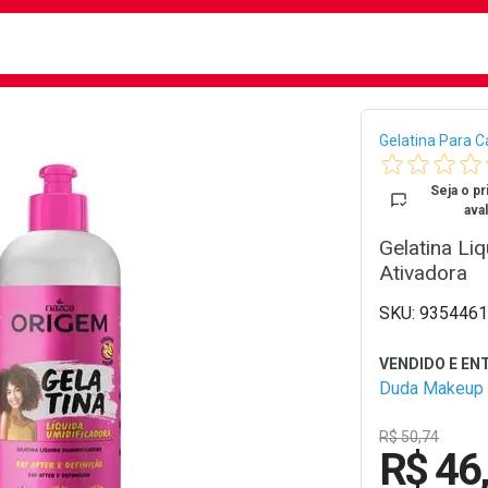
busca
isa?
Bread
Gelatina Para C
Seja o pr
aval
Gelatina Li
Ativadora
9354461
Duda Makeup
R$ 50,74
R$ 46