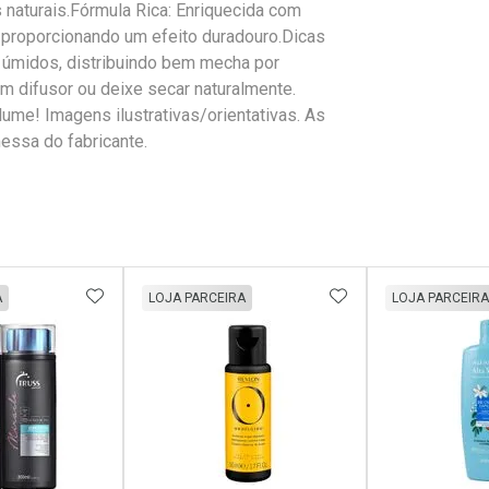
 naturais.Fórmula Rica: Enriquecida com
, proporcionando um efeito duradouro.Dicas
e úmidos, distribuindo bem mecha por
um difusor ou deixe secar naturalmente.
ume! Imagens ilustrativas/orientativas. As
essa do fabricante.
FAVORITOS
ADICIONAR AOS FAVORITOS
ADICIONAR AOS 
A
LOJA PARCEIRA
LOJA PARCEIRA