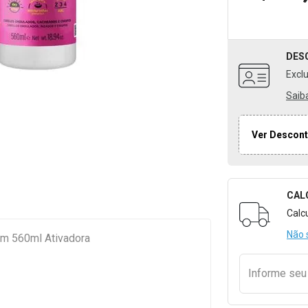
DES
Excl
Saib
Ver Descont
CAL
Formulári
Calc
Não 
gem 560ml Ativadora
Informe se