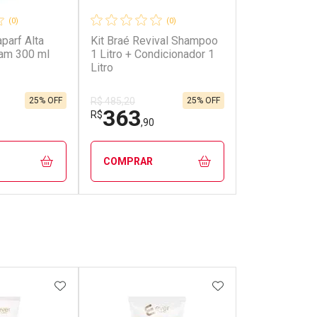
(0)
(0)
parf Alta
Kit Braé Revival Shampoo
am 300 ml
1 Litro + Condicionador 1
Litro
25% OFF
25% OFF
R$ 485,20
363
R$
,90
COMPRAR
FECHAR
FECHAR
FECHAR
FECHAR
rio
Laboratório
os
Por Menos
FAVORITOS
ADICIONAR AOS FAVORITOS
ADICIONAR AOS 