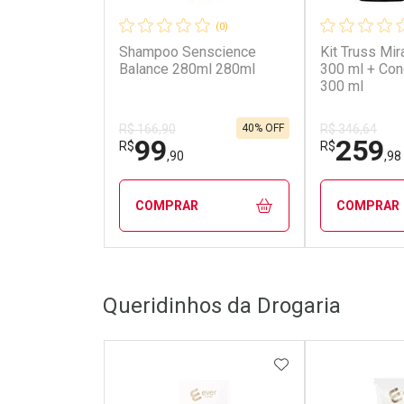
(0)
Shampoo Senscience
Kit Truss Mi
Balance 280ml 280ml
300 ml + Con
300 ml
40% OFF
R$ 166,90
R$ 346,64
99
259
R$
R$
,90
,98
COMPRAR
COMPRAR
FECHAR
FECHAR
Queridinhos da Drogaria
Laboratório
Laborató
Por Menos
Por Men
ADICIONAR AOS 