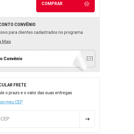
COMPRAR
CONTO
CONVÊNIO
usivo para clientes cadastrados no programa
a Mais
o Convênio
CULAR FRETE
o para Calcular o Frete
ule o prazo e o valor das suas entregas
sei meu CEP
u CEP
CALCULAR FRETE