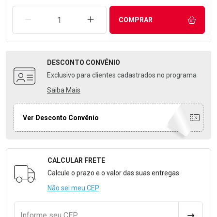
REMOVER UMA UNIDADE
AUMENTAR UMA UNIDADE
COMPRAR
DESCONTO
CONVÊNIO
Exclusivo para clientes cadastrados no programa
Saiba Mais
Ver Desconto Convênio
CALCULAR FRETE
Formulário para Calcular o Frete
Calcule o prazo e o valor das suas entregas
Não sei meu CEP
Informe seu CEP
CALCULA