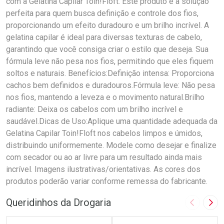
com a Gelatina Capilar Toin!Floft. Este produto é a solução
perfeita para quem busca definição e controle dos fios,
proporcionando um efeito duradouro e um brilho incrível. A
gelatina capilar é ideal para diversas texturas de cabelo,
garantindo que você consiga criar o estilo que deseja. Sua
fórmula leve não pesa nos fios, permitindo que eles fiquem
soltos e naturais. Benefícios:Definição intensa: Proporciona
cachos bem definidos e duradouros.Fórmula leve: Não pesa
nos fios, mantendo a leveza e o movimento natural.Brilho
radiante: Deixa os cabelos com um brilho incrível e
saudável.Dicas de Uso:Aplique uma quantidade adequada da
Gelatina Capilar Toin!Floft nos cabelos limpos e úmidos,
distribuindo uniformemente. Modele como desejar e finalize
com secador ou ao ar livre para um resultado ainda mais
incrível. Imagens ilustrativas/orientativas. As cores dos
produtos poderão variar conforme remessa do fabricante.
Queridinhos da Drogaria
Imagem A
Pró