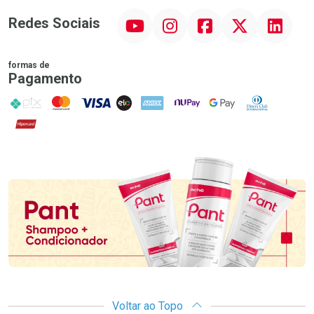
YouTube
Instagram
Facebook
Twitter
Linkedin
Redes Sociais
formas de
Pagamento
PIX
MasterCard
VISA
ELO
AMEX
NuPay
Google Pay
Diners Club
Hipercard
Promoção em Destaque
Voltar ao Topo