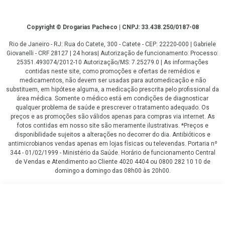
Copyright
Copyright © Drogarias Pacheco | CNPJ: 33.438.250/0187-08
Rio de Janeiro - RJ: Rua do Catete, 300 - Catete - CEP: 22220-000 | Gabriele
Giovanelli - CRF 28127 | 24 horas| Autorização de funcionamento: Processo:
25351.493074/2012-10 Autorização/MS: 7.25279.0 | As informações
contidas neste site, como promoções e ofertas de remédios e
medicamentos, não devem ser usadas para automedicação e não
substituem, em hipótese alguma, a medicação prescrita pelo profissional da
área médica. Somente o médico está em condições de diagnosticar
qualquer problema de saúde e prescrever o tratamento adequado. Os
preços e as promoções são válidos apenas para compras via internet. As
fotos contidas em nosso site são meramente ilustrativas. *Preços e
disponibilidade sujeitos a alterações no decorrer do dia. Antibióticos e
antimicrobianos vendas apenas em lojas físicas ou televendas. Portaria nº
344 - 01/02/1999 - Ministério da Saúde. Horário de funcionamento Central
de Vendas e Atendimento ao Cliente 4020 4404 ou 0800 282 10 10 de
domingo a domingo das 08h00 às 20h00.
LGPD Aceite os Cookies
R$ 127,59
COMPRAR
R$ 117,91