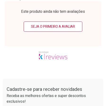
Laboratório
Laboratório
Por Menos
Por Menos
Este produto ainda não tem avaliações
SEJA O PRIMEIRO A AVALIAR
Ativar Desconto
Ativar Desconto
Comprar sem Desconto
Comprar sem Desconto
Tudo sobre a Drogarias Pacheco
Por R$ 50,25/cada
Por R$ 37,25/cada
Comprar sem Desconto
Comprar sem Desconto
Por R$ 50,25/cada
Por R$ 37,25/cada
Cadastre-se para receber novidades
Receba as melhores ofertas e super descontos
exclusivos!