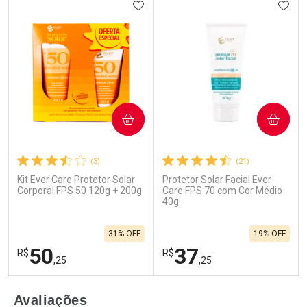
ADICIONAR AOS FAVORITOS
ADIC
COMPRAR
COMPRAR
(3)
(21)
Kit Ever Care Protetor Solar
Protetor Solar Facial Ever
Corporal FPS 50 120g + 200g
Care FPS 70 com Cor Médio
40g
31% OFF
19% OFF
50
37
R$
R$
,25
,25
FECHAR
F
FECHAR
F
Avaliações