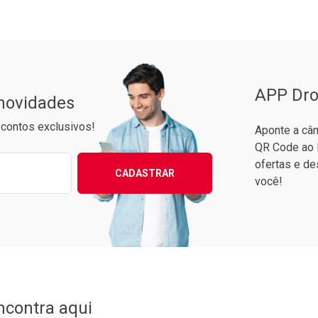
APP Dro
 novidades
contos exclusivos!
Aponte a câm
QR Code ao 
ixo para receber as melhores ofertas:
ofertas e de
CADASTRAR
você!
Ver Desconto Convênio
ncontra aqui