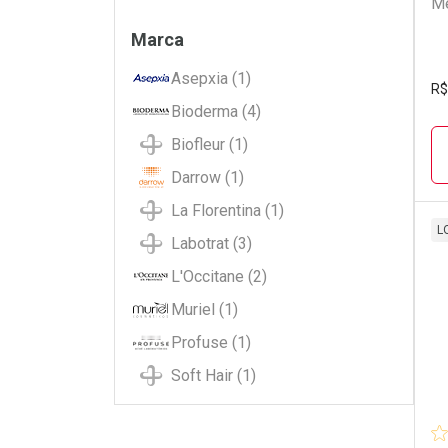
Me
Filtros
Marca
Asepxia (1)
R$
Bioderma (4)
Biofleur (1)
Darrow (1)
La Florentina (1)
L
Labotrat (3)
L
P
L'Occitane (2)
Muriel (1)
Profuse (1)
Soft Hair (1)