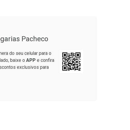
garias Pacheco
era do seu celular para o
lado, baixe o
APP
e confira
scontos exclusivos para