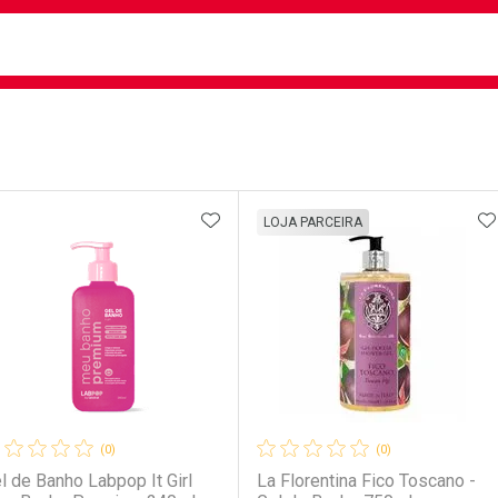
busca
isa?
e
ateleira
ADICIONAR AOS FAVORITOS
A
LOJA PARCEIRA
(0)
(0)
l de Banho Labpop It Girl
La Florentina Fico Toscano -