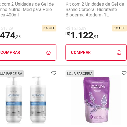
t com 2 Unidades de Gel de
Kit com 2 Unidades de Gel de
nho Nutriol Med para Pele
Banho Corporal Hidratante
ca 400ml
Bioderma Atoderm 1L
8% OFF
8% OFF
 513,29
R$ 1.215,09
474
1.122
Ativar Desconto
Ativar Desconto
R$
,35
,91
Comprar sem Desconto
Comprar sem Desconto
Comprar sem Desconto
Comprar sem Desconto
COMPRAR
COMPRAR
Por R$ 27,59/cada
Por R$ 27,59/cada
Por R$ 60,00/cada
Por R$ 60,00/cada
ADICIONAR AOS FAVORITOS
A
FECHAR
FECHAR
F
F
OJA PARCEIRA
LOJA PARCEIRA
aboratório
or Menos
Laboratório
Por Menos