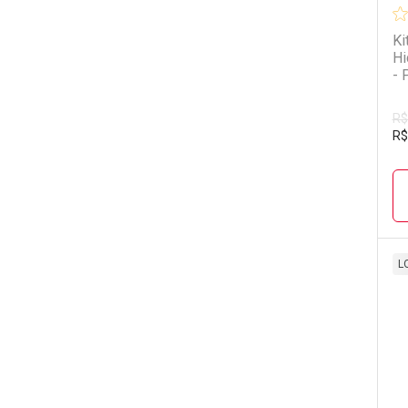
Ki
Hi
- 
R$
R$
L
L
P