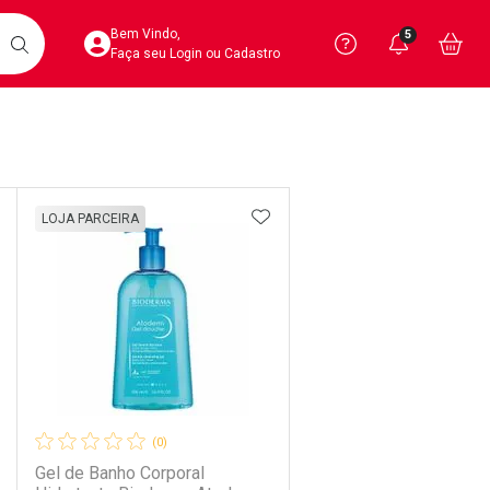
Acesse sua Conta
Precisa de 
Notific
Aces
Bem Vindo,
5
Você po
notifica
Vo
it
BUSCAR
Ver Recursos 
Faça seu Login ou Cadastro
Atendimento ao 
Linkage
Central de Ajud
DICIONAR AOS FAVORITOS
ADICIONAR AOS FAVORIT
LOJA PARCEIRA
Televendas
4020-4404
(0)
Gel de Banho Corporal