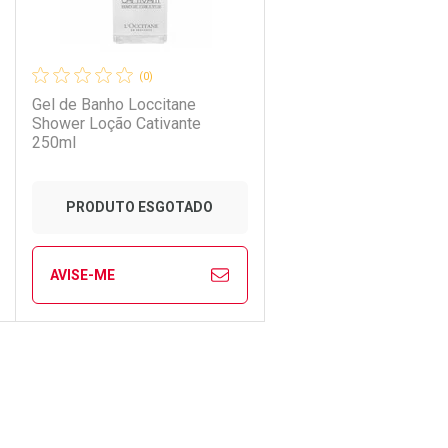
(0)
Gel de Banho Loccitane
Shower Loção Cativante
250ml
Ativar Desconto
PRODUTO ESGOTADO
Comprar sem Desconto
Comprar sem Desconto
AVISE-ME
Por R$ 64,31/cada
Por R$ 64,31/cada
CHAR
CHAR
FECHAR
FECHAR
Laboratório
Por Menos