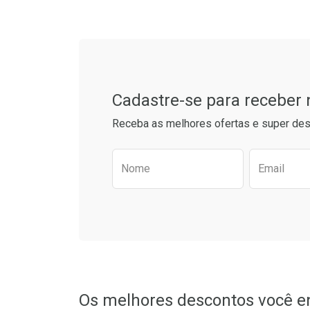
Cadastre-se para receber
Receba as melhores ofertas e super des
Preencha o formulário aba
Nome
Email
Os melhores descontos você e