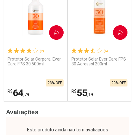
COMPRAR
COMPRAR
(2)
(6)
Protetor Solar Corporal Ever
Protetor Solar Ever Care FPS
Care FPS 30 500ml
30 Aerossol 200ml
23% OFF
20% OFF
64
55
R$
R$
,79
,19
FECHAR
F
FECHAR
F
Avaliações
Laboratório
Laboratório
Por Menos
Por Menos
Este produto ainda não tem avaliações