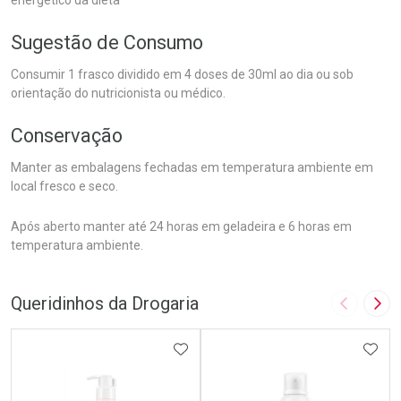
energético da dieta
Sugestão de Consumo
Consumir 1 frasco dividido em 4 doses de 30ml ao dia ou sob
orientação do nutricionista ou médico.
Conservação
Manter as embalagens fechadas em temperatura ambiente em
local fresco e seco.
Após aberto manter até 24 horas em geladeira e 6 horas em
temperatura ambiente.
Queridinhos da Drogaria
Imagem A
Pró
ADICIONAR AOS FAVORITOS
ADIC