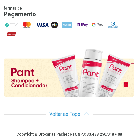
formas de
Pagamento
PIX
MasterCard
VISA
ELO
AMEX
NuPay
Google Pay
Diners Club
Hipercard
Promoção em Destaque
Voltar ao Topo
Copyright
Copyright © Drogarias Pacheco | CNPJ: 33.438.250/0187-08