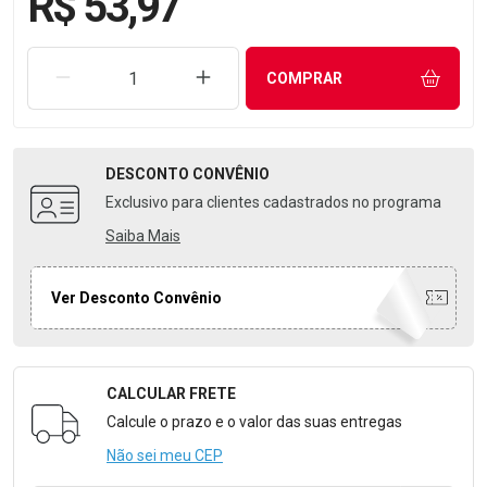
R$ 53,97
REMOVER UMA UNIDADE
AUMENTAR UMA UNIDADE
COMPRAR
DESCONTO
CONVÊNIO
Exclusivo para clientes cadastrados no programa
Saiba Mais
Ver Desconto Convênio
CALCULAR FRETE
Formulário para Calcular o Frete
Calcule o prazo e o valor das suas entregas
Não sei meu CEP