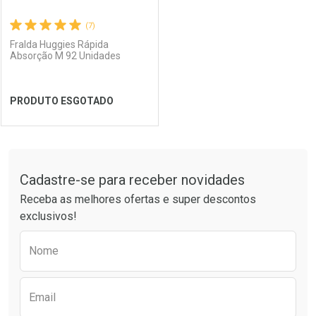
(7)
Fralda Huggies Rápida
Absorção M 92 Unidades
Ativar Desconto
PRODUTO ESGOTADO
Comprar sem Desconto
Ver Desconto Convênio
Comprar sem Desconto
Por R$ 97,99/cada
Por R$ 97,99/cada
FECHAR
FECHAR
Tudo sobre a Drogarias Pacheco
Cadastre-se para receber novidades
Laboratório
Por Menos
Receba as melhores ofertas e super descontos
exclusivos!
Preencha o formulário abaixo para receber 
Nome
Email