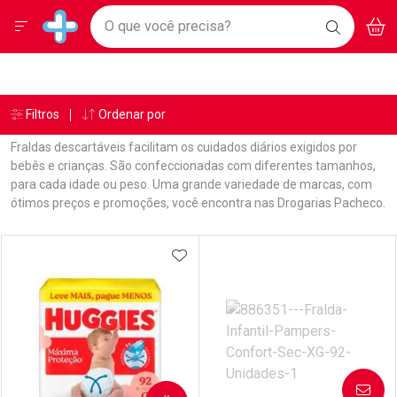
Drogarias Pacheco
Menu
Aces
Ir direto para a home
O que você precisa?
BAIXE
V
i
Baixe nosso APP e aproveite Ofertas Exclusivas!
BUSCAR
O APP
Navegue pela página
Ir direto para o conteúdo
Faça a sua busca
Ir direto para a busca
Ir direto para a conta
Ir direto para a ajuda
Âncoras
Breadcrumb
Filtros
Ordenar por
Drogarias Pacheco
Fraldas
Com 92 Unidades
Ir direto para a notificações
Ir direto para o carrinho
Fraldas descartáveis facilitam os cuidados diários exigidos por
Ir direto para o menu
bebês e crianças. São confeccionadas com diferentes tamanhos,
para cada idade ou peso. Uma grande variedade de marcas, com
ótimos preços e promoções, você encontra nas Drogarias Pacheco.
Linkagens Internas em Destaque
Promoções em Destaque
Prateleira
ADICIONAR AOS FAVORITOS
AVISE-ME