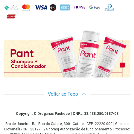
PIX
MasterCard
VISA
ELO
AMEX
NuPay
Google Pay
Diners Club
Hipercard
Promoção em Destaque
Voltar ao Topo
Copyright
Copyright © Drogarias Pacheco | CNPJ: 33.438.250/0187-08
Rio de Janeiro - RJ: Rua do Catete, 300 - Catete - CEP: 22220-000 | Gabriele
Giovanelli - CRF 28127 | 24 horas| Autorização de funcionamento: Processo: