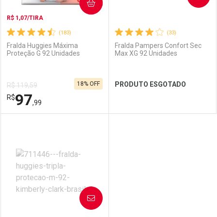
COMPRAR
R$ 1,07/TIRA
(183)
(33)
Fralda Huggies Máxima
Fralda Pampers Confort Sec
Proteção G 92 Unidades
Max XG 92 Unidades
18% OFF
PRODUTO ESGOTADO
R$ 119,59
97
R$
,99
FECHAR
FECHAR
FEC
FEC
Laboratório
Por Menos
Laboratório
Por Menos
AVISE-ME