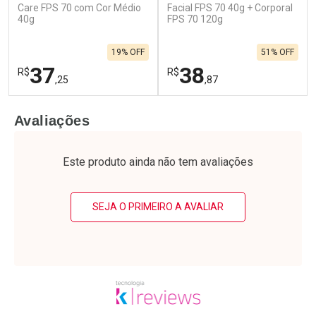
Care FPS 70 com Cor Médio
Facial FPS 70 40g + Corporal
40g
FPS 70 120g
19% OFF
51% OFF
37
38
R$
R$
,25
,87
FECHAR
F
FECHAR
F
Avaliações
Laboratório
Laboratório
Por Menos
Por Menos
Este produto ainda não tem avaliações
SEJA O PRIMEIRO A AVALIAR