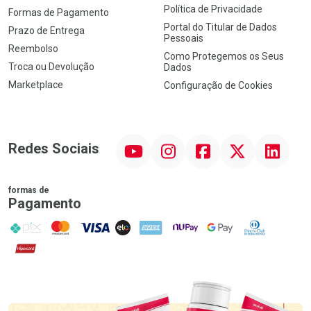
Política de Privacidade
Formas de Pagamento
Portal do Titular de Dados
Prazo de Entrega
Pessoais
Reembolso
Como Protegemos os Seus
Troca ou Devolução
Dados
Marketplace
Configuração de Cookies
YouTube
Instagram
Facebook
Twitter
Linkedin
Redes Sociais
formas de
Pagamento
PIX
MasterCard
VISA
ELO
AMEX
NuPay
Google Pay
Diners Club
Hipercard
Promoção em Destaque