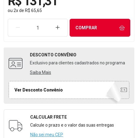
R$ 131,31
ou
2
x
de
R$ 65,65
REMOVER UMA UNIDADE
AUMENTAR UMA UNIDADE
COMPRAR
DESCONTO
CONVÊNIO
Exclusivo para clientes cadastrados no programa
Saiba Mais
Ver Desconto Convênio
CALCULAR FRETE
Formulário para Calcular o Frete
Calcule o prazo e o valor das suas entregas
Não sei meu CEP