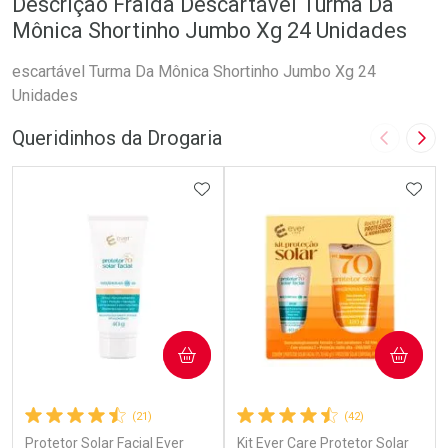
Descrição Fralda Descartável Turma Da
Mônica Shortinho Jumbo Xg 24 Unidades
escartável Turma Da Mônica Shortinho Jumbo Xg 24
Unidades
Queridinhos da Drogaria
Imagem A
Pró
ADICIONAR AOS FAVORITOS
ADIC
COMPRAR
COMPRAR
(21)
(42)
Protetor Solar Facial Ever
Kit Ever Care Protetor Solar