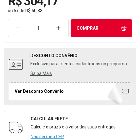
R$ 304,17
ou
5
x
de
R$ 60,83
REMOVER UMA UNIDADE
AUMENTAR UMA UNIDADE
COMPRAR
DESCONTO
CONVÊNIO
Exclusivo para clientes cadastrados no programa
Saiba Mais
Ver Desconto Convênio
CALCULAR FRETE
Formulário para Calcular o Frete
Calcule o prazo e o valor das suas entregas
Não sei meu CEP