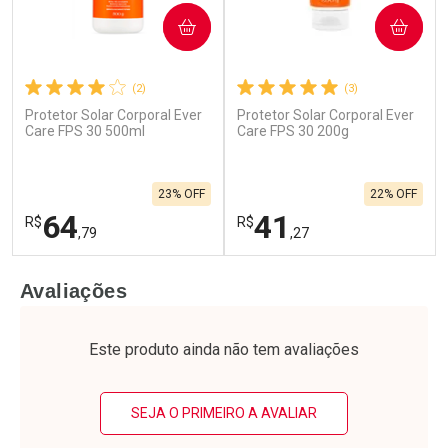
COMPRAR
COMPRAR
(2)
(3)
Protetor Solar Corporal Ever
Protetor Solar Corporal Ever
Care FPS 30 500ml
Care FPS 30 200g
23% OFF
22% OFF
64
41
R$
R$
,79
,27
FECHAR
F
FECHAR
F
Avaliações
Laboratório
Laboratório
Por Menos
Por Menos
Este produto ainda não tem avaliações
SEJA O PRIMEIRO A AVALIAR