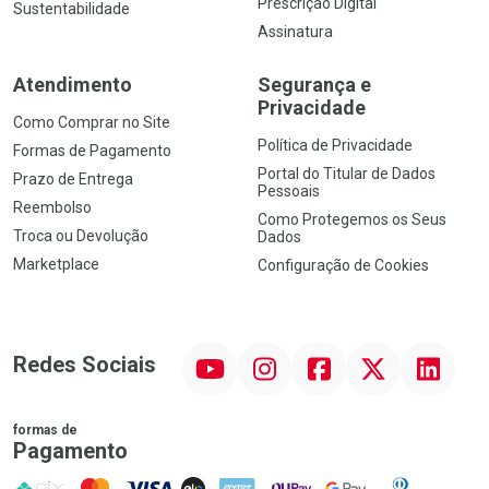
Prescrição Digital
Sustentabilidade
Assinatura
Atendimento
Segurança e
Privacidade
Como Comprar no Site
Política de Privacidade
Formas de Pagamento
Portal do Titular de Dados
Prazo de Entrega
Pessoais
Reembolso
Como Protegemos os Seus
Troca ou Devolução
Dados
Marketplace
Configuração de Cookies
YouTube
Instagram
Facebook
Twitter
Linkedin
Redes Sociais
formas de
Pagamento
PIX
MasterCard
VISA
ELO
AMEX
NuPay
Google Pay
Diners Club