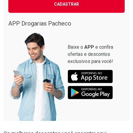
CADASTRAR
Comprar sem Desconto
Comprar sem Desconto
Comprar sem Desconto
Comprar sem Desconto
Por R$ 87,99/cada
Por R$ 137,94/cada
Por R$ 87,99/cada
Por R$ 137,94/cada
APP Drogarias Pacheco
Baixe o
APP
e confira
ofertas e descontos
exclusivos para você!