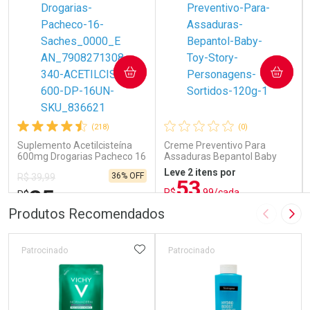
COMPRAR
COMPRAR
(218)
(0)
Suplemento Acetilcisteína
Creme Preventivo Para
600mg Drogarias Pacheco 16
Assaduras Bepantol Baby
Sachês
Toy Story Personagens
Leve 2 itens por
36% OFF
R$ 39,99
Sortidos 120g
53
25
R$
,99/cada
R$
,79
ou R$ 71,99/un
FECHAR
FECHAR
FEC
FEC
Produtos Recomendados
Imagem A
Pró
Laboratório
Laboratório
Por Menos
Por Menos
ADICIONAR AOS FAVORITOS
Patrocinado
Patrocinado