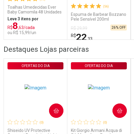
(56)
Toalhas Umedecidas Ever
Baby Camomila 48 Unidades
Espuma de Barbear Bozzano
Leve 3 itens por
Pele Sensível 200ml
8
R$
,63/cada
26% OFF
R$ 29,99
ou R$ 15,99/un
22
R$
,33
FECHAR
FECHAR
FEC
FEC
Destaques Lojas parceiras
Laboratório
Laboratório
Por Menos
Por Menos
OFERTAS DO DIA
OFERTAS DO DIA
COMPRAR
COMPRAR
Ativar Desconto
Ativar Desconto
(0)
(0)
Comprar sem Desconto
Comprar sem Desconto
Comprar sem Desconto
Comprar sem Desconto
Shiseido UV Protective
Kit Giorgio Armani Acqua di