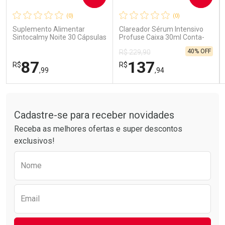
(0)
(0)
Comprar sem Desconto
Comprar sem Desconto
Comprar sem Desconto
Comprar sem Desconto
Suplemento Alimentar
Clareador Sérum Intensivo
Por R$ 85,99/cada
Por R$ 189,99/cada
Por R$ 85,99/cada
Por R$ 189,99/cada
Sintocalmy Noite 30 Cápsulas
Profuse Caixa 30ml Conta-
Gotas
40% OFF
R$ 229,90
87
137
R$
R$
,99
,94
Tudo sobre a Drogarias Pacheco
FECHAR
FECHAR
FEC
FEC
Laboratório
Laboratório
Por Menos
Por Menos
Cadastre-se para receber novidades
Receba as melhores ofertas e super descontos
exclusivos!
Preencha o formulário abaixo para receber 
Nome
Email
Ativar Desconto
Ativar Desconto