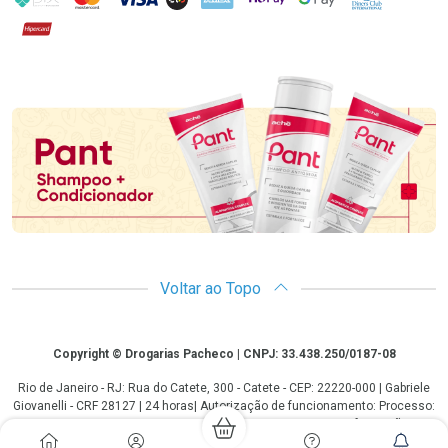
Hipercard
Promoção em Destaque
Voltar ao Topo
Copyright
Copyright © Drogarias Pacheco | CNPJ: 33.438.250/0187-08
Rio de Janeiro - RJ: Rua do Catete, 300 - Catete - CEP: 22220-000 | Gabriele
Giovanelli - CRF 28127 | 24 horas| Autorização de funcionamento: Processo:
25351.493074/2012-10 Autorização/MS: 7.25279.0 | As informações
contidas neste site, como promoções e ofertas de remédios e