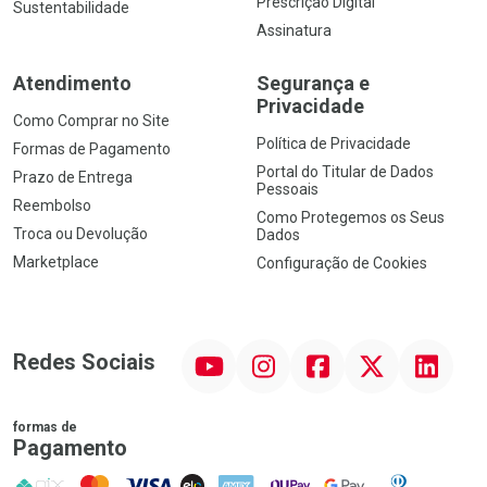
Prescrição Digital
Sustentabilidade
Assinatura
Atendimento
Segurança e
Privacidade
Como Comprar no Site
Política de Privacidade
Formas de Pagamento
Portal do Titular de Dados
Prazo de Entrega
Pessoais
Reembolso
Como Protegemos os Seus
Troca ou Devolução
Dados
Marketplace
Configuração de Cookies
YouTube
Instagram
Facebook
Twitter
Linkedin
Redes Sociais
formas de
Pagamento
PIX
MasterCard
VISA
ELO
AMEX
NuPay
Google Pay
Diners Club