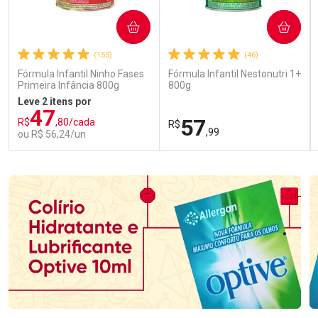
COMPRAR
COMPRAR
(155)
(46)
Fórmula Infantil Ninho Fases
Fórmula Infantil Nestonutri 1+
Primeira Infância 800g
800g
Leve 2 itens por
47
57
R$
,80/cada
R$
,99
ou R$ 56,24/un
FECHAR
FECHAR
FEC
FEC
Laboratório
Laboratório
Por Menos
Por Menos