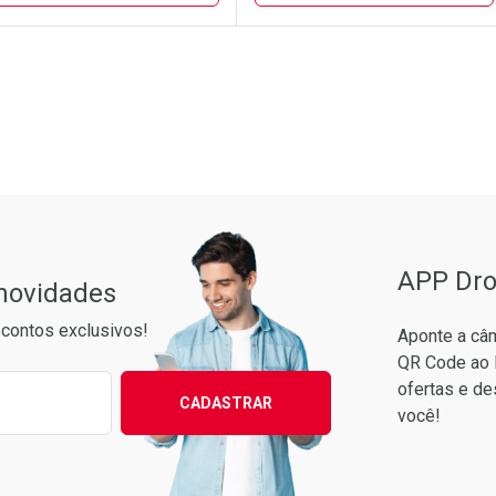
FECHAR
FECHAR
FE
FE
aboratório
or Menos
Laboratório
Por Menos
Pacheco
APP Dro
 novidades
contos exclusivos!
Aponte a câm
QR Code ao 
ixo para receber as melhores ofertas:
ofertas e de
CADASTRAR
você!