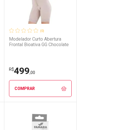
(0)
Modelador Curto Abertura
Frontal Bioativa GG Chocolate
499
R$
,00
COMPRAR
ECHAR
ECHAR
FECHAR
FECHAR
Laboratório
Por Menos