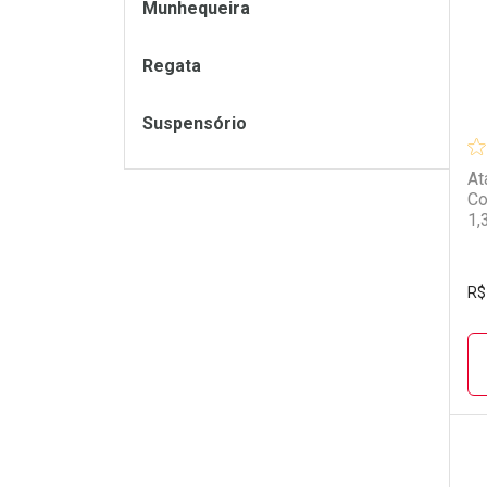
Munhequeira
Regata
Suspensório
At
Co
1,
R$