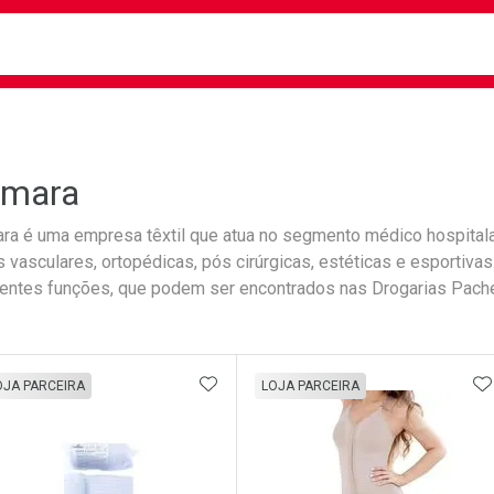
busca
isa?
amara
ra é uma empresa têxtil que atua no segmento médico hospitalar
s vasculares, ortopédicas, pós cirúrgicas, estéticas e esportiva
rentes funções, que podem ser encontrados nas Drogarias Pach
ateleira
ADICIONAR AOS FAVORITOS
A
OJA PARCEIRA
LOJA PARCEIRA