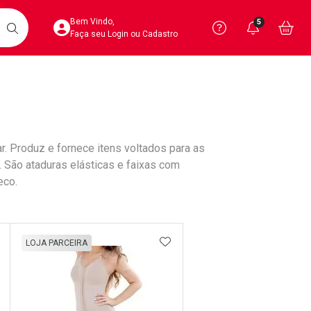
Acesse sua Conta
Precisa de 
Notific
Aces
Bem Vindo,
5
Você po
notifica
Vo
it
BUSCAR
Ver Recursos 
Faça seu Login ou Cadastro
Atendimento ao 
Central de Ajud
. Produz e fornece itens voltados para as
Televendas
s. São ataduras elásticas e faixas com
4020-4404
eco.
DICIONAR AOS FAVORITOS
ADICIONAR AOS FAVORIT
LOJA PARCEIRA