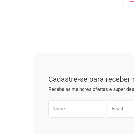
L
P
Tudo sobre a Drogarias 
Cadastre-se para receber
Receba as melhores ofertas e super des
Preencha o formulário aba
Nome
Email