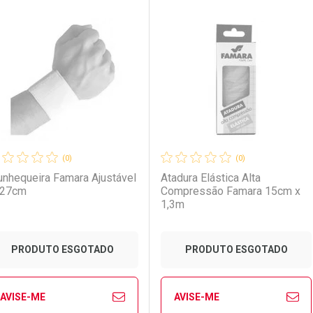
FECHAR
FECHAR
FE
FE
aboratório
or Menos
Laboratório
Por Menos
(0)
(0)
nhequeira Famara Ajustável
Atadura Elástica Alta
x27cm
Compressão Famara 15cm x
1,3m
PRODUTO ESGOTADO
PRODUTO ESGOTADO
AVISE-ME
AVISE-ME
Ver Desconto Convênio
Ver Desconto Convênio