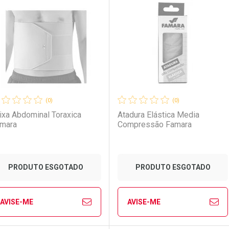
aboratório
or Menos
Laboratório
Por Menos
(0)
(0)
ixa Abdominal Toraxica
Atadura Elástica Media
mara
Compressão Famara
PRODUTO ESGOTADO
PRODUTO ESGOTADO
AVISE-ME
AVISE-ME
Ver Desconto Convênio
Ver Desconto Convênio