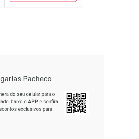
CHAR
CHAR
FECHAR
FECHAR
Laboratório
Por Menos
garias Pacheco
era do seu celular para o
lado, baixe o
APP
e confira
scontos exclusivos para