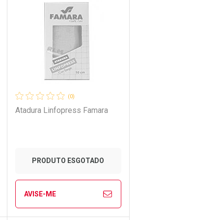
Laboratório
Por Menos
(0)
Atadura Linfopress Famara
PRODUTO ESGOTADO
AVISE-ME
Ver Desconto Convênio