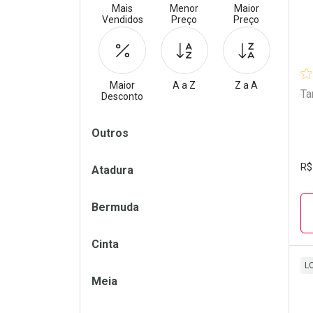
Mais
Menor
Maior
Vendidos
Preço
Preço
Maior
A a Z
Z a A
Ta
Desconto
Filtros
Outros
R$
Atadura
Bermuda
Cinta
L
Meia
L
P