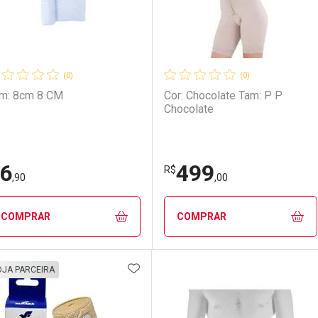
(0)
(0)
m: 8cm 8 CM
Cor: Chocolate Tam: P P
Chocolate
6
499
R$
,90
,00
COMPRAR
COMPRAR
ADICIONAR AOS FAVORITOS
FECHAR
FECHAR
F
F
OJA PARCEIRA
aboratório
or Menos
Laboratório
Por Menos