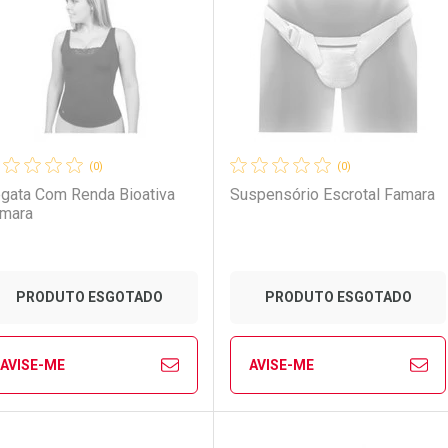
aboratório
or Menos
Laboratório
Por Menos
(0)
(0)
gata Com Renda Bioativa
Suspensório Escrotal Famara
mara
Ativar Desconto
PRODUTO ESGOTADO
PRODUTO ESGOTADO
Comprar sem Desconto
Comprar sem Desconto
AVISE-ME
AVISE-ME
Ver Desconto Convênio
Por R$ 28,00/cada
Por R$ 28,00/cada
FECHAR
FECHAR
FE
FE