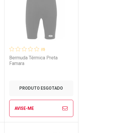
Laboratório
Por Menos
(0)
Bermuda Térmica Preta
Famara
PRODUTO ESGOTADO
AVISE-ME
Ver Desconto Convênio
CHAR
CHAR
FECHAR
FECHAR