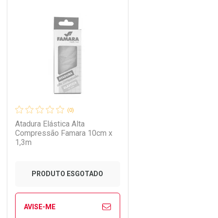
CHAR
CHAR
FECHAR
FECHAR
Laboratório
Por Menos
(0)
Atadura Elástica Alta
Compressão Famara 10cm x
1,3m
PRODUTO ESGOTADO
AVISE-ME
Ver Desconto Convênio