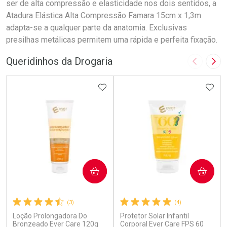
ser de alta compressão e elasticidade nos dois sentidos, a
Atadura Elástica Alta Compressão Famara 15cm x 1,3m
adapta-se a qualquer parte da anatomia. Exclusivas
presilhas metálicas permitem uma rápida e perfeita fixação.
Queridinhos da Drogaria
Imagem A
Pró
ADICIONAR AOS FAVORITOS
ADIC
COMPRAR
COMPRAR
(3)
(4)
Loção Prolongadora Do
Protetor Solar Infantil
Bronzeado Ever Care 120g
Corporal Ever Care FPS 60