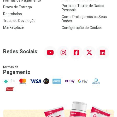
Formas de Pagamento
Portal do Titular de Dados
Prazo de Entrega
Pessoais
Reembolso
Como Protegemos os Seus
Troca ou Devolução
Dados
Marketplace
Configuração de Cookies
YouTube
Instagram
Facebook
Twitter
Linkedin
Redes Sociais
formas de
Pagamento
PIX
MasterCard
VISA
ELO
AMEX
NuPay
Google Pay
Diners Club
Hipercard
Promoção em Destaque