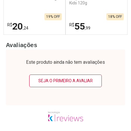
Kids 120g
19% OFF
18% OFF
20
55
R$
R$
,24
,99
FECHAR
F
FECHAR
F
Avaliações
Laboratório
Laboratório
Por Menos
Por Menos
Este produto ainda não tem avaliações
SEJA O PRIMEIRO A AVALIAR