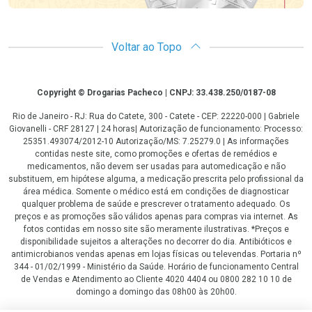
Voltar ao Topo
Copyright
Copyright © Drogarias Pacheco | CNPJ: 33.438.250/0187-08
Rio de Janeiro - RJ: Rua do Catete, 300 - Catete - CEP: 22220-000 | Gabriele
Giovanelli - CRF 28127 | 24 horas| Autorização de funcionamento: Processo:
25351.493074/2012-10 Autorização/MS: 7.25279.0 | As informações
contidas neste site, como promoções e ofertas de remédios e
medicamentos, não devem ser usadas para automedicação e não
substituem, em hipótese alguma, a medicação prescrita pelo profissional da
área médica. Somente o médico está em condições de diagnosticar
qualquer problema de saúde e prescrever o tratamento adequado. Os
preços e as promoções são válidos apenas para compras via internet. As
fotos contidas em nosso site são meramente ilustrativas. *Preços e
disponibilidade sujeitos a alterações no decorrer do dia. Antibióticos e
antimicrobianos vendas apenas em lojas físicas ou televendas. Portaria nº
344 - 01/02/1999 - Ministério da Saúde. Horário de funcionamento Central
de Vendas e Atendimento ao Cliente 4020 4404 ou 0800 282 10 10 de
domingo a domingo das 08h00 às 20h00.