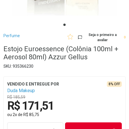
Breadcrumb
Seja o primeiro a
Perfume
0
avaliar
Estojo Euroessence (Colônia 100ml +
Aerosol 80ml) Azzur Gellus
935366230
8% OFF
Duda Makeup
R$ 185,59
R$ 171,51
ou
2
x
de
R$ 85,75