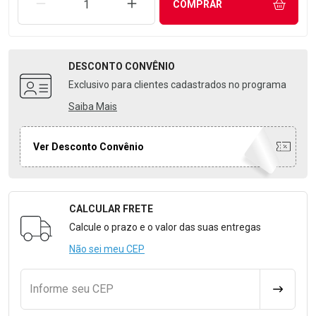
REMOVER UMA UNIDADE
AUMENTAR UMA UNIDADE
COMPRAR
DESCONTO
CONVÊNIO
Exclusivo para clientes cadastrados no programa
Saiba Mais
Ver Desconto Convênio
CALCULAR FRETE
Formulário para Calcular o Frete
Calcule o prazo e o valor das suas entregas
Não sei meu CEP
Informe seu CEP
CALCULA