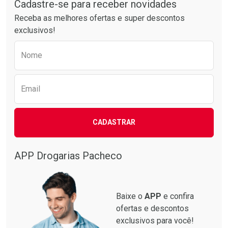
Por R$ 21,86/cada
Por R$ 63,99/cada
Cadastre-se para receber novidades
Receba as melhores ofertas e super descontos
exclusivos!
Preencha o formulário abaixo para receber 
Nome
Email
CADASTRAR
APP Drogarias Pacheco
Baixe o
APP
e confira
ofertas e descontos
exclusivos para você!