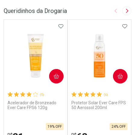
Queridinhos da Drogaria
Imagem A
Pró
ADICIONAR AOS FAVORITOS
ADIC
COMPRAR
COMPRAR
(5)
(6)
Acelerador de Bronzeado
Protetor Solar Ever Care FPS
Ever Care FPS6 120g
50 Aerossol 200ml
19% OFF
24% OFF