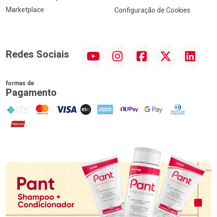
Marketplace
Configuração de Cookies
YouTube
Instagram
Facebook
Twitter
Linkedin
Redes Sociais
formas de
Pagamento
PIX
MasterCard
VISA
ELO
AMEX
NuPay
Google Pay
Diners Club
Hipercard
Promoção em Destaque