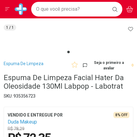
Drogarias Pacheco
Menu
Aces
Ir direto para a home
O que você precisa?
BAIXE
V
i
Baixe nosso APP e aproveite Ofertas Exclusivas!
BUSCAR
O APP
Navegue pela página
Ir direto para o conteúdo
Faça a sua busca
Ir direto para a busca
Ir direto para a conta
AD
1
/ 1
Ir direto para a ajuda
Ir direto para a notificações
Ir direto para o carrinho
Ir direto para o menu
Breadcrumb
Seja o primeiro a
Espuma De Limpeza
0
avaliar
Espuma De Limpeza Facial Hater Da
Oleosidade 130Ml Labpop - Labotrat
935356723
8% OFF
Duda Makeup
R$ 78,29