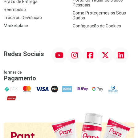
Prazo de Entrega
Pessoais
Reembolso
Como Protegemos os Seus
Troca ou Devolução
Dados
Marketplace
Configuração de Cookies
YouTube
Instagram
Facebook
Twitter
Linkedin
Redes Sociais
formas de
Pagamento
PIX
MasterCard
VISA
ELO
AMEX
NuPay
Google Pay
Diners Club
Hipercard
Promoção em Destaque