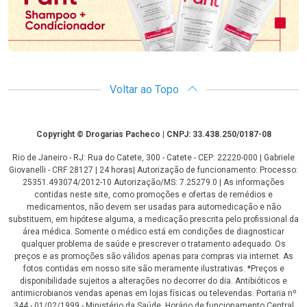
Voltar ao Topo
Copyright
Copyright © Drogarias Pacheco | CNPJ: 33.438.250/0187-08
Rio de Janeiro - RJ: Rua do Catete, 300 - Catete - CEP: 22220-000 | Gabriele
Giovanelli - CRF 28127 | 24 horas| Autorização de funcionamento: Processo:
25351.493074/2012-10 Autorização/MS: 7.25279.0 | As informações
contidas neste site, como promoções e ofertas de remédios e
medicamentos, não devem ser usadas para automedicação e não
substituem, em hipótese alguma, a medicação prescrita pelo profissional da
área médica. Somente o médico está em condições de diagnosticar
qualquer problema de saúde e prescrever o tratamento adequado. Os
preços e as promoções são válidos apenas para compras via internet. As
fotos contidas em nosso site são meramente ilustrativas. *Preços e
disponibilidade sujeitos a alterações no decorrer do dia. Antibióticos e
antimicrobianos vendas apenas em lojas físicas ou televendas. Portaria nº
344 - 01/02/1999 - Ministério da Saúde. Horário de funcionamento Central