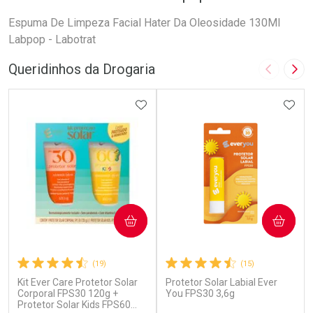
Espuma De Limpeza Facial Hater Da Oleosidade 130Ml
Labpop - Labotrat
Queridinhos da Drogaria
Imagem A
Pró
ADICIONAR AOS FAVORITOS
ADIC
COMPRAR
COMPRAR
(19)
(15)
Kit Ever Care Protetor Solar
Protetor Solar Labial Ever
Corporal FPS30 120g +
You FPS30 3,6g
Protetor Solar Kids FPS60