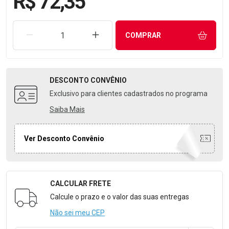
R$ 72,35
REMOVER UMA UNIDADE
AUMENTAR UMA UNIDADE
COMPRAR
DESCONTO
CONVÊNIO
Exclusivo para clientes cadastrados no programa
Saiba Mais
Ver Desconto Convênio
CALCULAR FRETE
Formulário para Calcular o Frete
Calcule o prazo e o valor das suas entregas
Não sei meu CEP