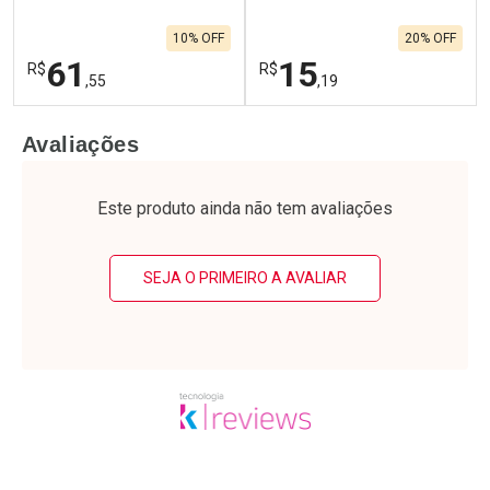
120g
10% OFF
20% OFF
61
15
R$
R$
,55
,19
FECHAR
F
FECHAR
F
Avaliações
Laboratório
Laboratório
Por Menos
Por Menos
Este produto ainda não tem avaliações
SEJA O PRIMEIRO A AVALIAR
Ativar Desconto
Ativar Desconto