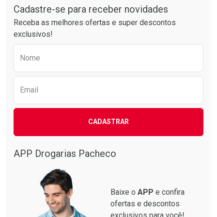
Por R$ 34,39/cada
Por R$ 52,64/cada
Cadastre-se para receber novidades
Receba as melhores ofertas e super descontos
exclusivos!
Preencha o formulário abaixo para receber 
Nome
Email
CADASTRAR
APP Drogarias Pacheco
Baixe o
APP
e confira
ofertas e descontos
exclusivos para você!