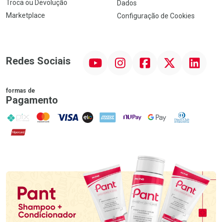
Troca ou Devolução
Dados
Marketplace
Configuração de Cookies
YouTube
Instagram
Facebook
Twitter
Linkedin
Redes Sociais
formas de
Pagamento
PIX
MasterCard
VISA
ELO
AMEX
NuPay
Google Pay
Diners Club
Hipercard
Promoção em Destaque