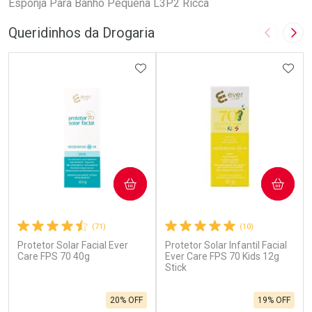
Esponja Para Banho Pequena L3P2 Ricca
Queridinhos da Drogaria
Imagem A
Pró
ADICIONAR AOS FAVORITOS
ADIC
COMPRAR
COMPRAR
(71)
(10)
Protetor Solar Facial Ever
Protetor Solar Infantil Facial
Care FPS 70 40g
Ever Care FPS 70 Kids 12g
Stick
20% OFF
19% OFF