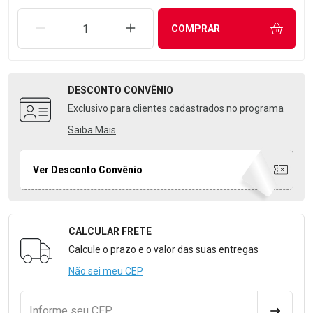
REMOVER UMA UNIDADE
AUMENTAR UMA UNIDADE
COMPRAR
DESCONTO
CONVÊNIO
Exclusivo para clientes cadastrados no programa
Saiba Mais
Ver Desconto Convênio
CALCULAR FRETE
Formulário para Calcular o Frete
Calcule o prazo e o valor das suas entregas
Não sei meu CEP
Informe seu CEP
CALCULA