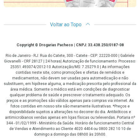
Voltar ao Topo
Copyright
Copyright © Drogarias Pacheco | CNPJ: 33.438.250/0187-08
Rio de Janeiro - RJ: Rua do Catete, 300 - Catete - CEP: 22220-000 | Gabriele
Giovanelli - CRF 28127 | 24 horas| Autorização de funcionamento: Processo:
25351.493074/2012-10 Autorização/MS: 7.25279.0 | As informações
contidas neste site, como promoções e ofertas de remédios e
medicamentos, não devem ser usadas para automedicação e não
substituem, em hipótese alguma, a medicação prescrita pelo profissional da
área médica. Somente o médico está em condições de diagnosticar
qualquer problema de saúde e prescrever o tratamento adequado. Os
preços e as promoções são válidos apenas para compras via internet. As
fotos contidas em nosso site são meramente ilustrativas. *Preços e
disponibilidade sujeitos a alterações no decorrer do dia. Antibióticos e
antimicrobianos vendas apenas em lojas físicas ou televendas. Portaria nº
344 - 01/02/1999 - Ministério da Saúde. Horário de funcionamento Central
de Vendas e Atendimento ao Cliente 4020 4404 ou 0800 282 10 10 de
domingo a domingo das 08h00 às 20h00.