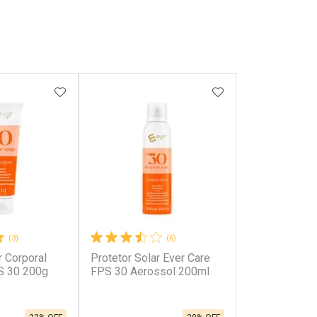
FAVORITOS
ADICIONAR AOS FAVORITOS
ADICIONAR AOS 
(3)
(6)
r Corporal
Protetor Solar Ever Care
S 30 200g
FPS 30 Aerossol 200ml