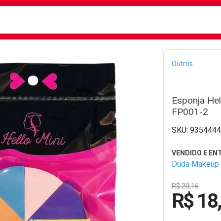
busca
isa?
Bread
Outros
Esponja Hel
FP001-2
9354444
Duda Makeup
R$ 20,16
R$ 18