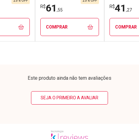
23% OFF
23% OFF
61
41
R$
R$
,55
,27
COMPRAR
COMPRAR
FECHAR
FECHAR
FECHAR
FECHAR
rio
Laboratório
Laborató
os
Por Menos
Por Men
Este produto ainda não tem avaliações
SEJA O PRIMEIRO A AVALIAR