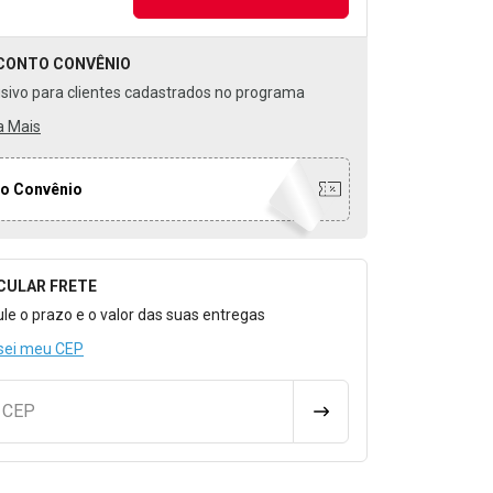
CONTO
CONVÊNIO
usivo para clientes cadastrados no programa
a Mais
o Convênio
CULAR FRETE
o para Calcular o Frete
ule o prazo e o valor das suas entregas
sei meu CEP
u CEP
CALCULAR FRETE