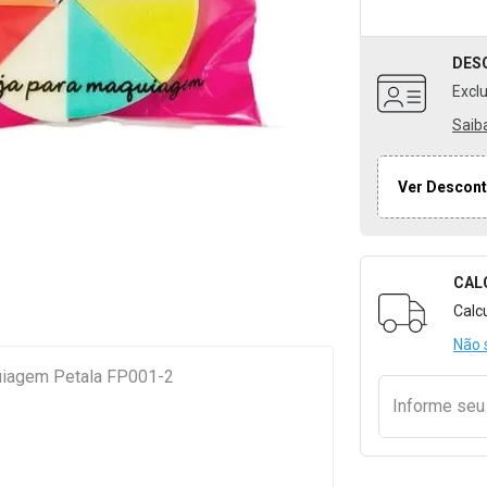
DES
Excl
Saib
Ver Descont
CAL
Formulári
Calc
Não 
quiagem Petala FP001-2
Informe se