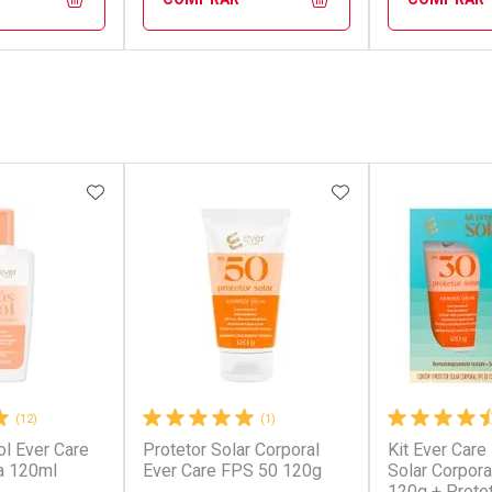
FECHAR
FECHAR
FECHAR
FECHAR
rio
Laboratório
Laborató
os
Por Menos
Por Men
FAVORITOS
ADICIONAR AOS FAVORITOS
ADICIONAR AOS 
(12)
(1)
l Ever Care
Protetor Solar Corporal
Kit Ever Care
conto
Ativar Desconto
Ativar Desc
a 120ml
Ever Care FPS 50 120g
Solar Corpor
120g + Protet