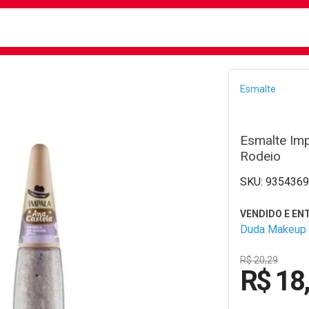
busca
isa?
Bread
Esmalte
Esmalte Imp
Rodeio
9354369
Duda Makeup
R$ 20,29
R$ 18