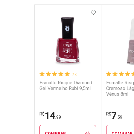
ADICIONAR AOS 
(12)
Esmalte Risqué Diamond
Esmalte Ris
Gel Vermelho Rubi 9,5ml
Cremoso Lág
Vênus 8ml
14
7
R$
R$
,99
,59
COMPRAR
COMPRAR