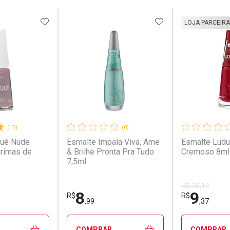
FAVORITOS
ADICIONAR AOS FAVORITOS
ADICIONAR AOS 
LOJA PARCEIRA
(13)
(0)
qué Nude
Esmalte Impala Viva, Ame
Esmalte Ludu
rimas de
& Brilhe Pronta Pra Tudo
Cremoso 8ml 
7,5ml
R$ 10,14
8
9
R$
R$
,99
,37
COMPRAR
COMPRAR