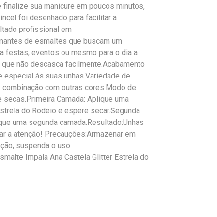
 finalize sua manicure em poucos minutos,
pincel foi desenhado para facilitar a
ltado profissional em
amantes de esmaltes que buscam um
ra festas, eventos ou mesmo para o dia a
nte que não descasca facilmente.Acabamento
que especial às suas unhas.Variedade de
em combinação com outras cores.Modo de
e secas.Primeira Camada: Aplique uma
Estrela do Rodeio e espere secar.Segunda
plique uma segunda camada.Resultado:Unhas
amar a atenção! Precauções:Armazenar em
tação, suspenda o uso
malte Impala Ana Castela Glitter Estrela do