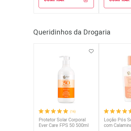
FECHAR
FECHAR
Queridinhos da Drogaria
Laboratório
Laborató
Por Menos
Por Men
ADICIONAR AOS 
(16)
Protetor Solar Corporal
Loção Pós So
Ativar Desconto
Ativar Des
Ever Care FPS 50 500ml
com Calamin