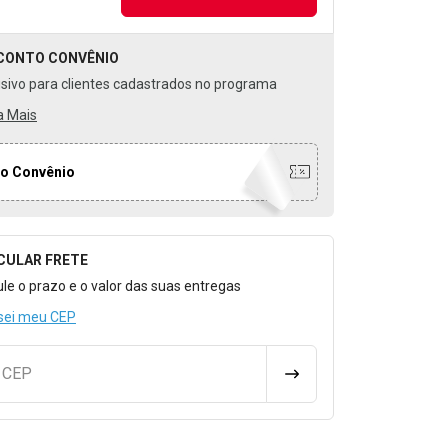
CONTO
CONVÊNIO
usivo para clientes cadastrados no programa
a Mais
o Convênio
CULAR FRETE
o para Calcular o Frete
ule o prazo e o valor das suas entregas
sei meu CEP
u CEP
CALCULAR FRETE