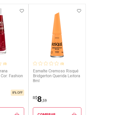
FAVORITOS
ADICIONAR AOS FAVORITOS
ADICIONAR AOS 
(0)
(0)
rana
Esmalte Cremoso Risqué
Cor: Fashion
Bridgerton Querida Leitora
8ml
8% OFF
8
R$
,59
COMPRAR