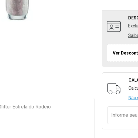
DES
Excl
Saib
Ver Descont
CAL
Formulári
Calc
Não 
litter Estrela do Rodeio
Informe se