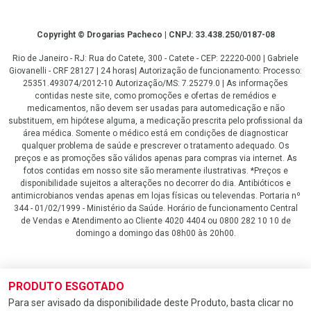
Copyright
Copyright © Drogarias Pacheco | CNPJ: 33.438.250/0187-08
Rio de Janeiro - RJ: Rua do Catete, 300 - Catete - CEP: 22220-000 | Gabriele
Giovanelli - CRF 28127 | 24 horas| Autorização de funcionamento: Processo:
25351.493074/2012-10 Autorização/MS: 7.25279.0 | As informações
contidas neste site, como promoções e ofertas de remédios e
medicamentos, não devem ser usadas para automedicação e não
substituem, em hipótese alguma, a medicação prescrita pelo profissional da
área médica. Somente o médico está em condições de diagnosticar
qualquer problema de saúde e prescrever o tratamento adequado. Os
preços e as promoções são válidos apenas para compras via internet. As
fotos contidas em nosso site são meramente ilustrativas. *Preços e
disponibilidade sujeitos a alterações no decorrer do dia. Antibióticos e
antimicrobianos vendas apenas em lojas físicas ou televendas. Portaria nº
344 - 01/02/1999 - Ministério da Saúde. Horário de funcionamento Central
de Vendas e Atendimento ao Cliente 4020 4404 ou 0800 282 10 10 de
domingo a domingo das 08h00 às 20h00.
LGPD Aceite os Cookies
PRODUTO ESGOTADO
Para ser avisado da disponibilidade deste Produto, basta clicar no