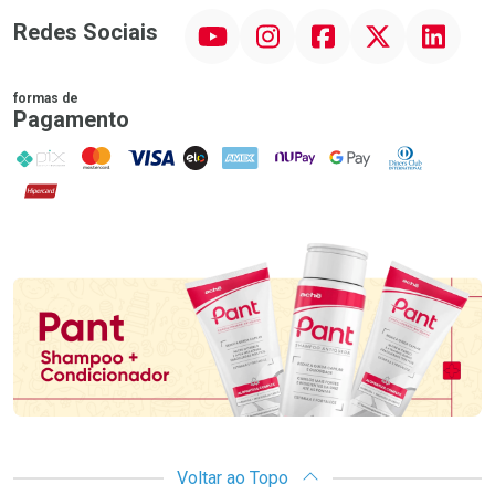
YouTube
Instagram
Facebook
Twitter
Linkedin
Redes Sociais
formas de
Pagamento
PIX
MasterCard
VISA
ELO
AMEX
NuPay
Google Pay
Diners Club
Hipercard
Promoção em Destaque
Voltar ao Topo