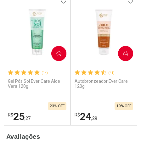
ADICIONAR AOS FAVORITOS
ADIC
COMPRAR
COMPRAR
(14)
(41)
Gel Pós Sol Ever Care Aloe
Autobronzeador Ever Care
Vera 120g
120g
23% OFF
19% OFF
25
24
R$
R$
,27
,29
FECHAR
F
FECHAR
F
Avaliações