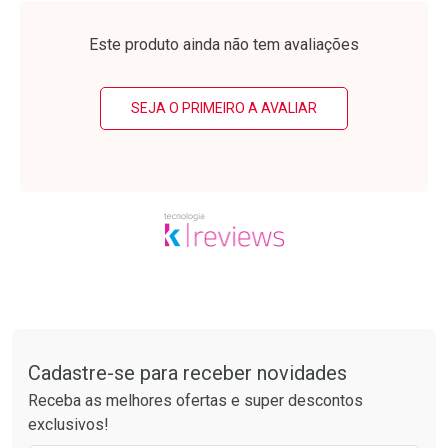
Laboratório
Laboratório
Por Menos
Por Menos
Este produto ainda não tem avaliações
SEJA O PRIMEIRO A AVALIAR
Ativar Desconto
Ativar Desconto
Comprar sem Desconto
Comprar sem Desconto
Tudo sobre a Drogarias Pacheco
Por R$ 25,27/cada
Por R$ 24,29/cada
Comprar sem Desconto
Comprar sem Desconto
Por R$ 25,27/cada
Por R$ 24,29/cada
Cadastre-se para receber novidades
Receba as melhores ofertas e super descontos
exclusivos!