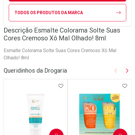
TODOS OS PRODUTOS DA MARCA
Descrição Esmalte Colorama Solte Suas
Cores Cremoso Xô Mal Olhado! 8ml
Esmalte Colorama Solte Suas Cores Cremoso Xô Mal
Olhado! 8ml
Queridinhos da Drogaria
Imagem A
Pró
ADICIONAR AOS FAVORITOS
ADIC