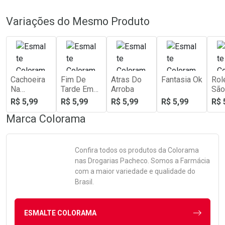
Variações do Mesmo Produto
Cachoeira
Fim De
Atras Do
Fantasia Ok
Rol
Na
Tarde Em
Arroba
São
Chapada
Floripa
R$ 5,99
R$ 5,99
R$ 5,99
R$ 5,99
R$ 
Marca
Colorama
Confira todos os produtos da
Colorama
nas Drogarias Pacheco. Somos a Farmácia
com a maior variedade e qualidade do
Brasil.
ESMALTE COLORAMA