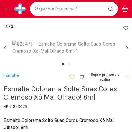
Drogarias Pacheco
Menu
Aces
Ir direto para a home
O que você precisa?
BAIXE
V
i
Baixe nosso APP e aproveite Ofertas Exclusivas!
BUSCAR
O APP
Navegue pela página
Ir direto para o conteúdo
Faça a sua busca
Ir direto para a busca
Ir direto para a conta
AD
1
/ 2
Ir direto para a ajuda
Ir direto para a notificações
Ir direto para o carrinho
Ir direto para o menu
Breadcrumb
Seja o primeiro a
Esmalte
0
avaliar
Esmalte Colorama Solte Suas Cores
Cremoso Xô Mal Olhado! 8ml
823473
Esmalte Colorama Solte Suas Cores Cremoso Xô Mal
Olhado! 8ml