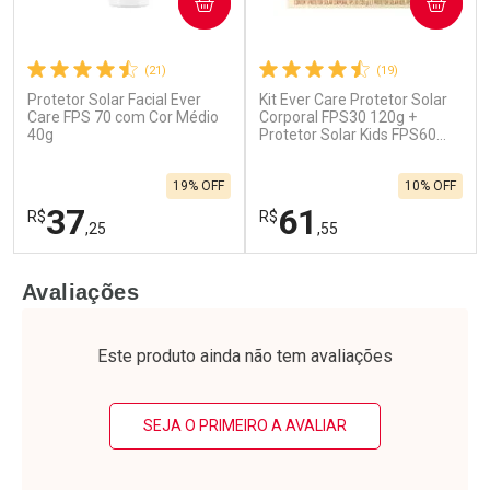
COMPRAR
COMPRAR
(21)
(19)
Protetor Solar Facial Ever
Kit Ever Care Protetor Solar
Care FPS 70 com Cor Médio
Corporal FPS30 120g +
40g
Protetor Solar Kids FPS60
120g
19% OFF
10% OFF
37
61
R$
R$
,25
,55
FECHAR
F
FECHAR
F
Avaliações
Laboratório
Laboratório
Por Menos
Por Menos
Este produto ainda não tem avaliações
SEJA O PRIMEIRO A AVALIAR