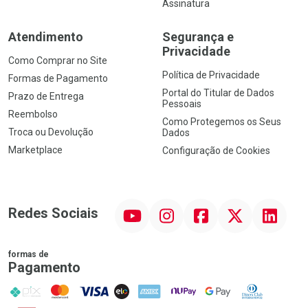
Assinatura
Atendimento
Segurança e
Privacidade
Como Comprar no Site
Política de Privacidade
Formas de Pagamento
Portal do Titular de Dados
Prazo de Entrega
Pessoais
Reembolso
Como Protegemos os Seus
Troca ou Devolução
Dados
Marketplace
Configuração de Cookies
YouTube
Instagram
Facebook
Twitter
Linkedin
Redes Sociais
formas de
Pagamento
PIX
MasterCard
VISA
ELO
AMEX
NuPay
Google Pay
Diners Club