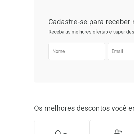
Tudo sobre a Drogarias 
Comprar sem Desconto
Comprar s
Comprar sem Desconto
Comprar s
Por R$ 39,99/cada
Por R$ 34,3
Por R$ 39,99/cada
Por R$ 34,3
Cadastre-se para receber
Receba as melhores ofertas e super des
Preencha o formulário aba
Nome
Email
Os melhores descontos você e