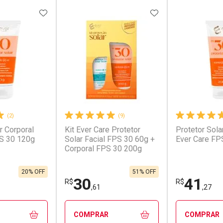
FAVORITOS
ADICIONAR AOS FAVORITOS
ADICIONAR AOS 
(2)
(9)
r Corporal
Kit Ever Care Protetor
Protetor Sola
S 30 120g
Solar Facial FPS 30 60g +
Ever Care FP
Corporal FPS 30 200g
20% OFF
51% OFF
30
41
R$
R$
,61
,27
COMPRAR
COMPRAR