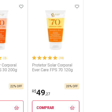
FAVORITOS
ADICIONAR AOS FAVORITOS
ADICIONAR AOS 
(3)
(10)
r Corporal
Protetor Solar Corporal
S 30 200g
Ever Care FPS 70 120g
22% OFF
20% OFF
49
R$
,27
COMPRAR