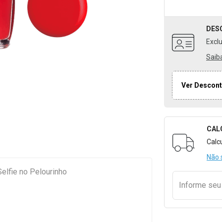
DES
Excl
Saib
Ver Descont
CAL
Formulári
Calc
Não 
lfie no Pelourinho
Informe se