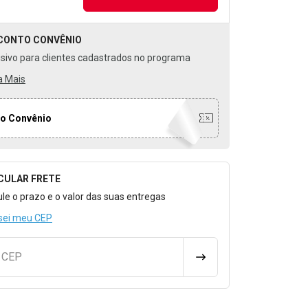
CONTO
CONVÊNIO
usivo para clientes cadastrados no programa
a Mais
o Convênio
CULAR FRETE
o para Calcular o Frete
ule o prazo e o valor das suas entregas
sei meu CEP
u CEP
CALCULAR FRETE