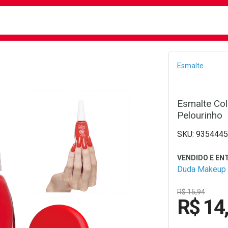
busca
isa?
Bread
Esmalte
Esmalte Co
Pelourinho
9354445
Duda Makeup
R$ 15,94
R$ 14