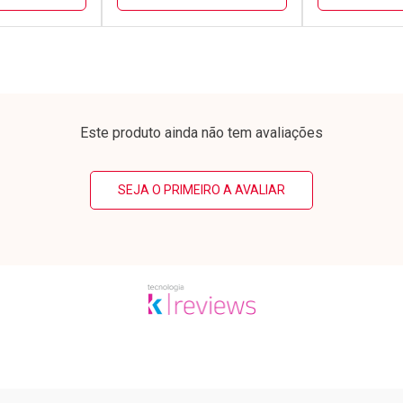
FECHAR
FECHAR
FECHAR
FECHAR
rio
Laboratório
Laborató
os
Por Menos
Por Men
Este produto ainda não tem avaliações
SEJA O PRIMEIRO A AVALIAR
conto
Ativar Desconto
Ativar Desc