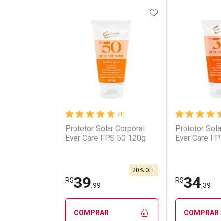
ADICIONAR AOS 
(1)
Protetor Solar Corporal
Protetor Sola
Ever Care FPS 50 120g
Ever Care FP
20% OFF
39
34
R$
R$
,99
,39
COMPRAR
COMPRAR