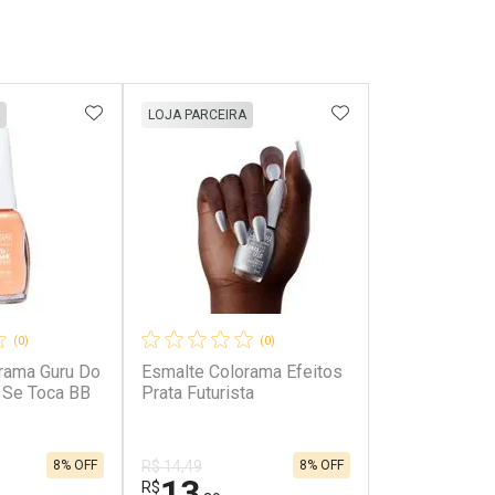
FAVORITOS
ADICIONAR AOS FAVORITOS
ADICIONAR AOS 
LOJA PARCEIRA
(0)
(0)
rama Guru Do
Esmalte Colorama Efeitos
 Se Toca BB
Prata Futurista
8% OFF
8% OFF
R$ 14,49
13
R$