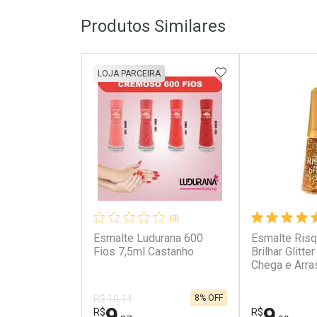
Produtos Similares
ADICIONAR AOS 
LOJA PARCEIRA
(0)
Esmalte Ludurana 600
Esmalte Risq
Fios 7,5ml Castanho
Brilhar Glitte
Chega e Arra
8% OFF
R$ 10,14
9
9
R$
R$