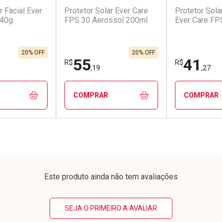
r Facial Ever
Protetor Solar Ever Care
Protetor Sola
conto
Ativar Desconto
Ativar Desc
 40g
FPS 30 Aerossol 200ml
Ever Care FP
em Desconto
Comprar sem Desconto
Comprar s
em Desconto
Comprar sem Desconto
Comprar s
/cada
Por R$ 50,91/cada
Por R$ 10,7
/cada
Por R$ 50,91/cada
Por R$ 10,7
20% OFF
20% OFF
55
41
R$
R$
,19
,27
COMPRAR
COMPRAR
FECHAR
FECHAR
FECHAR
FECHAR
rio
Laboratório
Laborató
os
Por Menos
Por Men
Este produto ainda não tem avaliações
SEJA O PRIMEIRO A AVALIAR