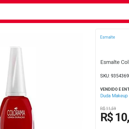
busca
isa?
Bread
Esmalte
Esmalte Co
9354369
Duda Makeup
R$ 11,59
R$ 10