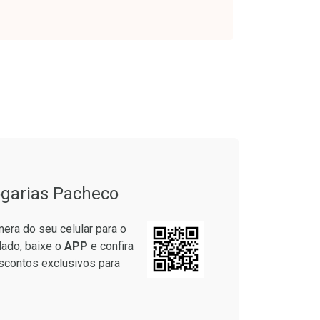
onto
Ativar Desconto
em Desconto
Comprar sem Desconto
em Desconto
Comprar sem Desconto
7/cada
Por R$ 55,99/cada
7/cada
Por R$ 55,99/cada
garias Pacheco
era do seu celular para o
lado, baixe o
APP
e confira
scontos exclusivos para