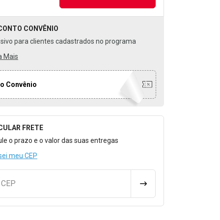
CONTO
CONVÊNIO
usivo para clientes cadastrados no programa
a Mais
o Convênio
CULAR FRETE
o para Calcular o Frete
ule o prazo e o valor das suas entregas
sei meu CEP
u CEP
CALCULAR FRETE