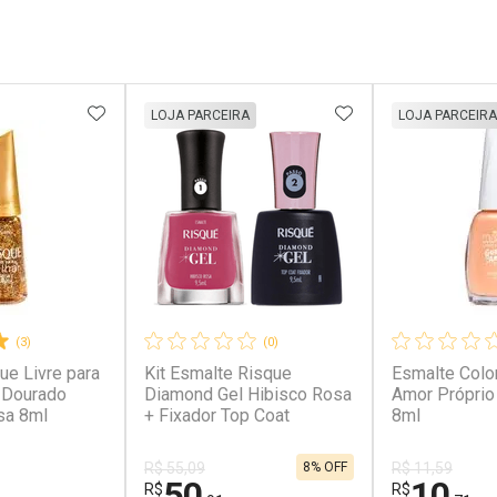
FAVORITOS
ADICIONAR AOS FAVORITOS
ADICIONAR AOS 
LOJA PARCEIRA
LOJA PARCEIRA
(3)
(0)
ue Livre para
Kit Esmalte Risque
Esmalte Colo
r Dourado
Diamond Gel Hibisco Rosa
Amor Próprio
sa 8ml
+ Fixador Top Coat
8ml
8% OFF
R$ 55,09
R$ 11,59
50
10
R$
R$