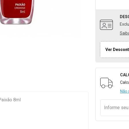
DES
Excl
Saib
Ver Descont
CAL
Formulári
Calc
Não 
Paixão 8ml
Informe se