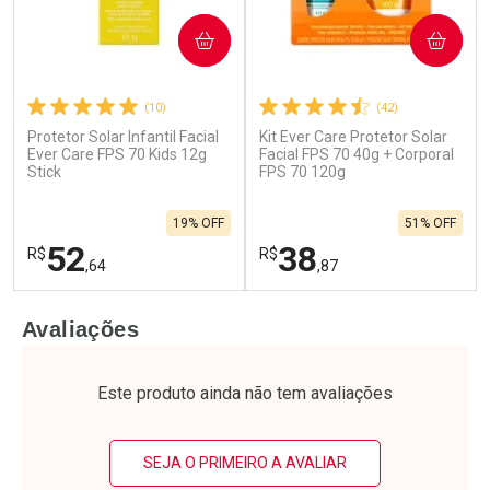
COMPRAR
COMPRAR
(10)
(42)
Protetor Solar Infantil Facial
Kit Ever Care Protetor Solar
Ever Care FPS 70 Kids 12g
Facial FPS 70 40g + Corporal
Stick
FPS 70 120g
19% OFF
51% OFF
52
38
R$
R$
,64
,87
FECHAR
F
FECHAR
F
Avaliações
Laboratório
Laboratório
Por Menos
Por Menos
Este produto ainda não tem avaliações
SEJA O PRIMEIRO A AVALIAR