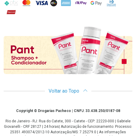
PIX
MasterCard
VISA
ELO
AMEX
NuPay
Google Pay
Diners Club
Hipercard
Promoção em Destaque
Voltar ao Topo
Copyright
Copyright © Drogarias Pacheco | CNPJ: 33.438.250/0187-08
Rio de Janeiro - RJ: Rua do Catete, 300 - Catete - CEP: 22220-000 | Gabriele
Giovanelli - CRF 28127 | 24 horas| Autorização de funcionamento: Processo:
25351.493074/2012-10 Autorização/MS: 7.25279.0 | As informações