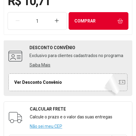
R$ 10,71
REMOVER UMA UNIDADE
AUMENTAR UMA UNIDADE
COMPRAR
DESCONTO
CONVÊNIO
Exclusivo para clientes cadastrados no programa
Saiba Mais
Ver Desconto Convênio
CALCULAR FRETE
Formulário para Calcular o Frete
Calcule o prazo e o valor das suas entregas
Não sei meu CEP