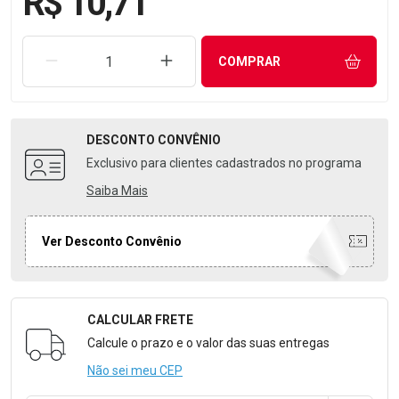
R$ 10,71
REMOVER UMA UNIDADE
AUMENTAR UMA UNIDADE
COMPRAR
DESCONTO
CONVÊNIO
Exclusivo para clientes cadastrados no programa
Saiba Mais
Ver Desconto Convênio
CALCULAR FRETE
Formulário para Calcular o Frete
Calcule o prazo e o valor das suas entregas
Não sei meu CEP