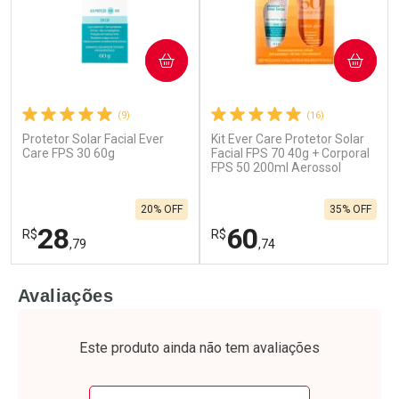
COMPRAR
COMPRAR
(9)
(16)
Protetor Solar Facial Ever
Kit Ever Care Protetor Solar
Care FPS 30 60g
Facial FPS 70 40g + Corporal
FPS 50 200ml Aerossol
20% OFF
35% OFF
28
60
R$
R$
,79
,74
FECHAR
F
FECHAR
F
Avaliações
Laboratório
Laboratório
Por Menos
Por Menos
Este produto ainda não tem avaliações