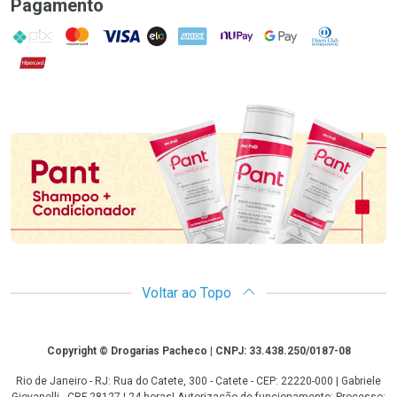
Pagamento
PIX
MasterCard
VISA
ELO
AMEX
NuPay
Google Pay
Diners Club
Hipercard
Promoção em Destaque
Voltar ao Topo
Copyright
Copyright © Drogarias Pacheco | CNPJ: 33.438.250/0187-08
Rio de Janeiro - RJ: Rua do Catete, 300 - Catete - CEP: 22220-000 | Gabriele
Giovanelli - CRF 28127 | 24 horas| Autorização de funcionamento: Processo: