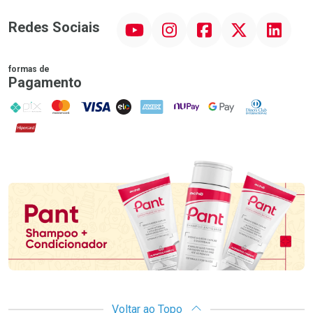
YouTube
Instagram
Facebook
Twitter
Linkedin
Redes Sociais
formas de
Pagamento
PIX
MasterCard
VISA
ELO
AMEX
NuPay
Google Pay
Diners Club
Hipercard
Promoção em Destaque
Voltar ao Topo