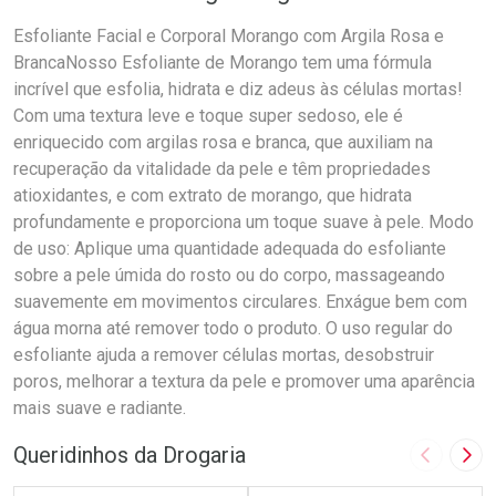
Esfoliante Facial e Corporal Morango com Argila Rosa e
BrancaNosso Esfoliante de Morango tem uma fórmula
incrível que esfolia, hidrata e diz adeus às células mortas!
Com uma textura leve e toque super sedoso, ele é
enriquecido com argilas rosa e branca, que auxiliam na
recuperação da vitalidade da pele e têm propriedades
atioxidantes, e com extrato de morango, que hidrata
profundamente e proporciona um toque suave à pele. Modo
de uso: Aplique uma quantidade adequada do esfoliante
sobre a pele úmida do rosto ou do corpo, massageando
suavemente em movimentos circulares. Enxágue bem com
água morna até remover todo o produto. O uso regular do
esfoliante ajuda a remover células mortas, desobstruir
poros, melhorar a textura da pele e promover uma aparência
mais suave e radiante.
Queridinhos da Drogaria
Imagem A
Pró