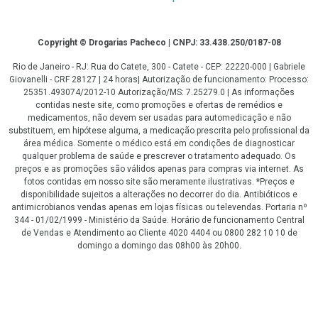
Copyright
Copyright © Drogarias Pacheco | CNPJ: 33.438.250/0187-08
Rio de Janeiro - RJ: Rua do Catete, 300 - Catete - CEP: 22220-000 | Gabriele
Giovanelli - CRF 28127 | 24 horas| Autorização de funcionamento: Processo:
25351.493074/2012-10 Autorização/MS: 7.25279.0 | As informações
contidas neste site, como promoções e ofertas de remédios e
medicamentos, não devem ser usadas para automedicação e não
substituem, em hipótese alguma, a medicação prescrita pelo profissional da
área médica. Somente o médico está em condições de diagnosticar
qualquer problema de saúde e prescrever o tratamento adequado. Os
preços e as promoções são válidos apenas para compras via internet. As
fotos contidas em nosso site são meramente ilustrativas. *Preços e
disponibilidade sujeitos a alterações no decorrer do dia. Antibióticos e
antimicrobianos vendas apenas em lojas físicas ou televendas. Portaria nº
344 - 01/02/1999 - Ministério da Saúde. Horário de funcionamento Central
de Vendas e Atendimento ao Cliente 4020 4404 ou 0800 282 10 10 de
domingo a domingo das 08h00 às 20h00.
LGPD Aceite os Cookies