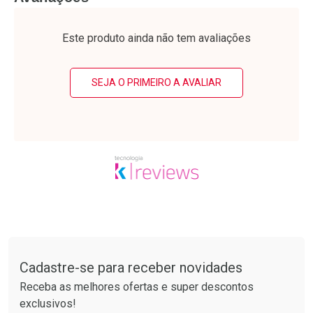
Laboratório
Laboratório
Por Menos
Por Menos
Este produto ainda não tem avaliações
SEJA O PRIMEIRO A AVALIAR
Ativar Desconto
Ativar Desconto
Comprar sem Desconto
Comprar sem Desconto
Tudo sobre a Drogarias Pacheco
Por R$ 41,27/cada
Por R$ 63,99/cada
Comprar sem Desconto
Comprar sem Desconto
Por R$ 41,27/cada
Por R$ 63,99/cada
Cadastre-se para receber novidades
Receba as melhores ofertas e super descontos
exclusivos!