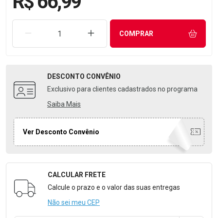
R$ 66,99
REMOVER UMA UNIDADE
AUMENTAR UMA UNIDADE
COMPRAR
DESCONTO
CONVÊNIO
Exclusivo para clientes cadastrados no programa
Saiba Mais
Ver Desconto Convênio
CALCULAR FRETE
Formulário para Calcular o Frete
Calcule o prazo e o valor das suas entregas
Não sei meu CEP