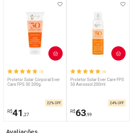
ADICIONAR AOS FAVORITOS
ADIC
COMPRAR
COMPRAR
(3)
(6)
Protetor Solar Corporal Ever
Protetor Solar Ever Care FPS
Care FPS 30 200g
50 Aerossol 200ml
22% OFF
24% OFF
41
63
R$
R$
,27
,99
FECHAR
F
FECHAR
F
Avaliações