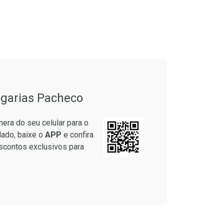
onto
Ativar Desconto
em Desconto
Comprar sem Desconto
em Desconto
Comprar sem Desconto
7/cada
Por R$ 55,19/cada
7/cada
Por R$ 55,19/cada
garias Pacheco
era do seu celular para o
lado, baixe o
APP
e confira
scontos exclusivos para