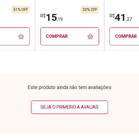
51% OFF
20% OFF
15
41
R$
R$
,19
,27
COMPRAR
COMPRAR
FECHAR
FECHAR
FECHAR
FECHAR
rio
Laboratório
Laborató
os
Por Menos
Por Men
Este produto ainda não tem avaliações
SEJA O PRIMEIRO A AVALIAR