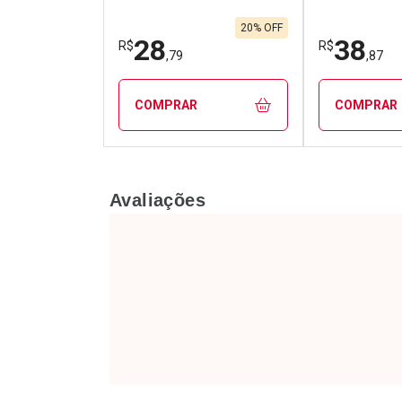
20% OFF
28
38
R$
R$
,79
,87
COMPRAR
COMPRAR
FECHAR
FECHAR
Avaliações
Laboratório
Laborató
Por Menos
Por Men