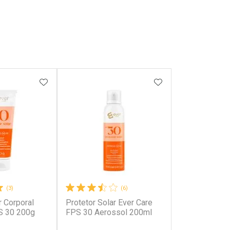
FAVORITOS
ADICIONAR AOS FAVORITOS
ADICIONAR AOS 
(3)
(6)
r Corporal
Protetor Solar Ever Care
S 30 200g
FPS 30 Aerossol 200ml