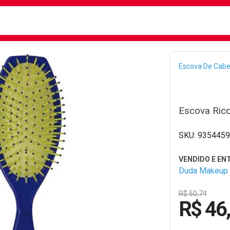
busca
isa?
Bread
Escova De Cabe
Escova Ricc
9354459
Duda Makeup
R$ 50,74
R$ 46