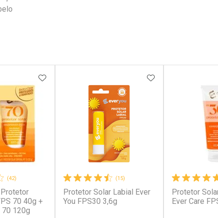
belo
FAVORITOS
ADICIONAR AOS FAVORITOS
ADICIONAR AOS 
(42)
(15)
 Protetor
Protetor Solar Labial Ever
Protetor Sola
 FPS 70 40g +
You FPS30 3,6g
Ever Care FP
 70 120g