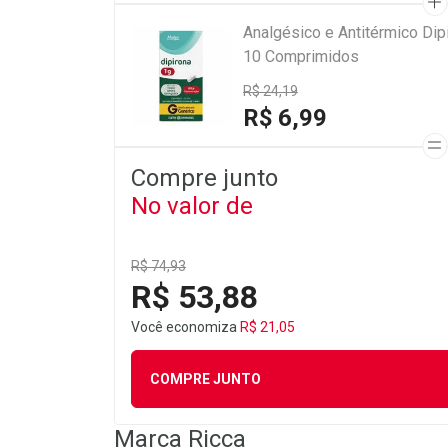
Analgésico e Antitérmico Di
10 Comprimidos
R$ 24,19
R$ 6,99
Compre junto
No valor de
R$ 74,93
R$ 53,88
Você economiza
R$ 21,05
COMPRE JUNTO
Marca
Ricca