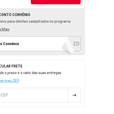
CONTO
CONVÊNIO
usivo para clientes cadastrados no programa
a Mais
o Convênio
CULAR FRETE
o para Calcular o Frete
ule o prazo e o valor das suas entregas
sei meu CEP
u CEP
CALCULAR FRETE