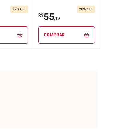
22% OFF
20% OFF
55
R$
,19
COMPRAR
FECHAR
FECHAR
FECHAR
FECHAR
rio
Laboratório
os
Por Menos