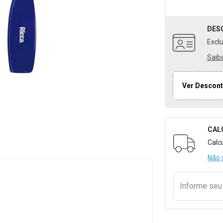
DES
Excl
Saib
Ver Descont
CAL
Formulári
Calc
Não 
Informe se