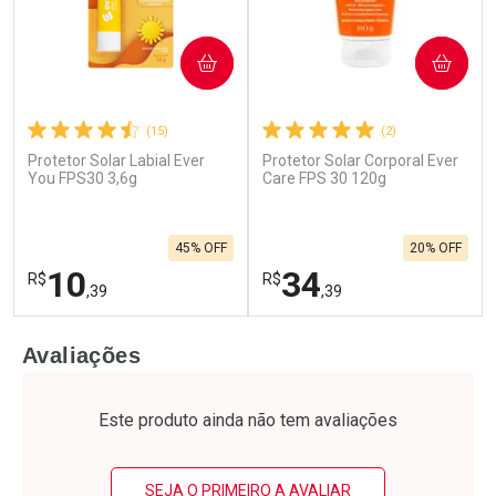
COMPRAR
COMPRAR
(15)
(2)
Protetor Solar Labial Ever
Protetor Solar Corporal Ever
You FPS30 3,6g
Care FPS 30 120g
45% OFF
20% OFF
10
34
R$
R$
,39
,39
FECHAR
F
FECHAR
F
Avaliações
Laboratório
Laboratório
Por Menos
Por Menos
Este produto ainda não tem avaliações
SEJA O PRIMEIRO A AVALIAR