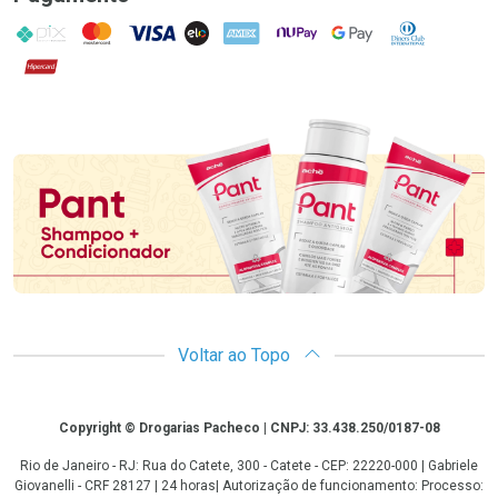
PIX
MasterCard
VISA
ELO
AMEX
NuPay
Google Pay
Diners Club
Hipercard
Promoção em Destaque
Voltar ao Topo
Copyright
Copyright © Drogarias Pacheco | CNPJ: 33.438.250/0187-08
Rio de Janeiro - RJ: Rua do Catete, 300 - Catete - CEP: 22220-000 | Gabriele
Giovanelli - CRF 28127 | 24 horas| Autorização de funcionamento: Processo: