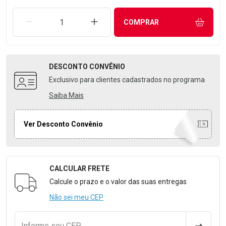
REMOVER UMA UNIDADE
AUMENTAR UMA UNIDADE
COMPRAR
DESCONTO
CONVÊNIO
Exclusivo para clientes cadastrados no programa
Saiba Mais
Ver Desconto Convênio
CALCULAR FRETE
Formulário para Calcular o Frete
Calcule o prazo e o valor das suas entregas
Não sei meu CEP
Informe seu CEP
CALCULA