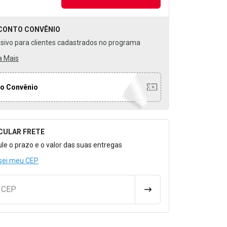
CONTO
CONVÊNIO
usivo para clientes cadastrados no programa
a Mais
o Convênio
CULAR FRETE
o para Calcular o Frete
ule o prazo e o valor das suas entregas
sei meu CEP
u CEP
CALCULAR FRETE