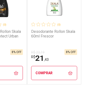
(0)
(0)
Rollon Skala
Desodorante Rollon Skala
tect Urban
60ml Frescor
8% OFF
8% OFF
R$ 23,19
21
R$
,43
COMPRAR
FECHAR
FECHAR
FECHAR
FECHAR
rio
Laboratório
os
Por Menos