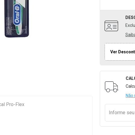
DES
Excl
Saib
Ver Descont
CAL
Formulári
Calc
Não 
cal Pro-Flex
Informe se