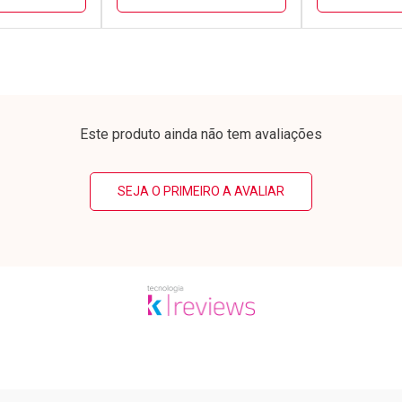
FECHAR
FECHAR
FECHAR
FECHAR
rio
Laboratório
Laborató
os
Por Menos
Por Men
Este produto ainda não tem avaliações
SEJA O PRIMEIRO A AVALIAR
conto
Ativar Desconto
Ativar Desc