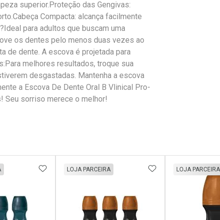
mpeza superior.Proteção das Gengivas:
rto.Cabeça Compacta: alcança facilmente
da?Ideal para adultos que buscam uma
cove os dentes pelo menos duas vezes ao
a de dente. A escova é projetada para
as:Para melhores resultados, troque sua
stiverem desgastadas. Mantenha a escova
mente a Escova De Dente Oral B Vlinical Pro-
s! Seu sorriso merece o melhor!
FAVORITOS
ADICIONAR AOS FAVORITOS
ADICIONAR AOS 
A
LOJA PARCEIRA
LOJA PARCEIRA