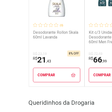
(0)
Desodorante Rollon Skala
Kit c/3 Unid
60ml Lavanda
Desodorante 
60ml Men Fr
8% OFF
R$ 23,19
R$ 72,49
21
66
R$
R$
,43
,99
COMPRAR
COMPRAR
FECHAR
FECHAR
Queridinhos da Drogaria
Laboratório
Laborató
Por Menos
Por Men