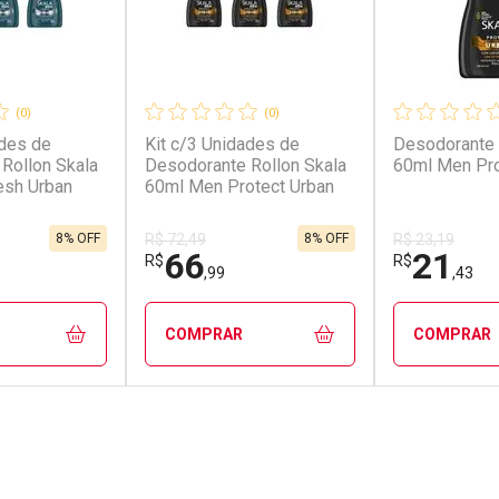
(0)
(0)
ades de
Kit c/3 Unidades de
Desodorante 
Rollon Skala
Desodorante Rollon Skala
60ml Men Pro
esh Urban
60ml Men Protect Urban
8% OFF
8% OFF
R$ 72,49
R$ 23,19
66
21
R$
R$
,99
,43
COMPRAR
COMPRAR
FECHAR
FECHAR
FECHAR
FECHAR
rio
Laboratório
Laborató
os
Por Menos
Por Men