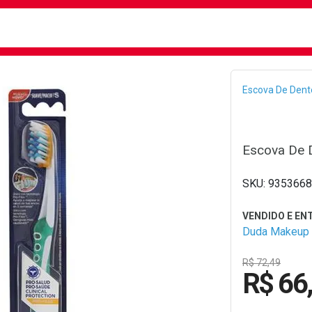
busca
isa?
Bread
Escova De Dent
Escova De D
9353668
Duda Makeup
R$ 72,49
R$ 66