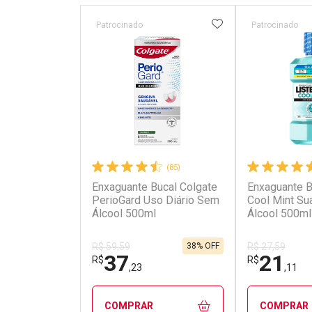
ADICIONAR AOS 
Patrocinado
Patrocinado
(85)
Enxaguante Bucal Colgate
Enxaguante B
PerioGard Uso Diário Sem
Cool Mint S
Álcool 500ml
Álcool 500ml
38% OFF
R$ 59,59
R$ 27,59
37
21
R$
R$
,23
,11
COMPRAR
COMPRAR