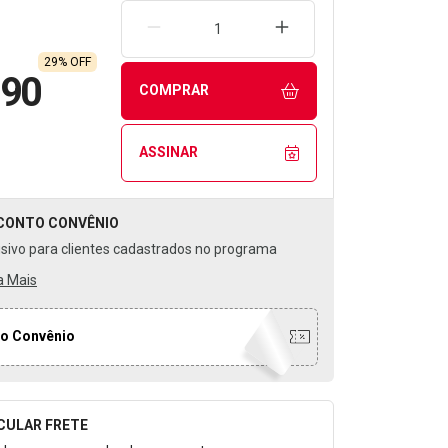
REMOVER UMA UNIDADE
AUMENTAR UMA UNIDA
29% OFF
,90
COMPRAR
ASSINAR
CONTO
CONVÊNIO
usivo para clientes cadastrados no programa
a Mais
o Convênio
CULAR FRETE
o para Calcular o Frete