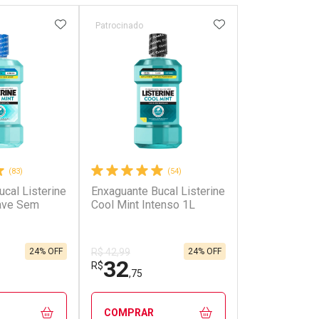
FAVORITOS
ADICIONAR AOS FAVORITOS
ADICIONAR AOS 
Patrocinado
Patrocinado
(83)
(54)
cal Listerine
Enxaguante Bucal Listerine
Antisséptico 
ave Sem
Cool Mint Intenso 1L
Listerine Coo
24% OFF
24% OFF
R$ 42,99
R$ 54,99
32
47
R$
R$
,75
,79
COMPRAR
COMPRAR