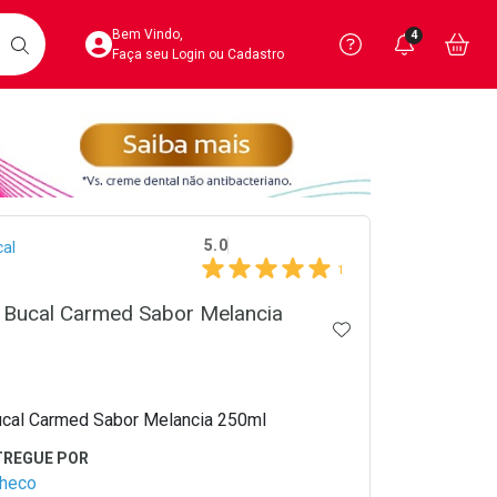
Acesse sua Conta
Precisa de 
Notific
Aces
Bem Vindo,
4
Você po
notifica
Vo
it
BUSCAR
Ver Recursos 
Faça seu Login ou Cadastro
Atendimento ao 
Central de Ajud
crumb
Televendas
5.0
al
4020-4404
1
 Bucal Carmed Sabor Melancia
ADICIONAR AOS 
ucal Carmed Sabor Melancia 250ml
checo