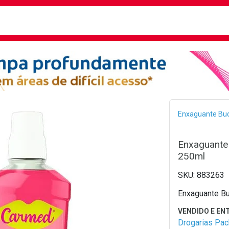
busca
isa?
Bread
Enxaguante Buc
Enxaguante
250ml
883263
Enxaguante B
Drogarias Pa