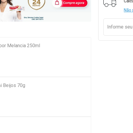
Calc
Não 
Informe se
bor Melancia 250ml
ni Beijos 70g