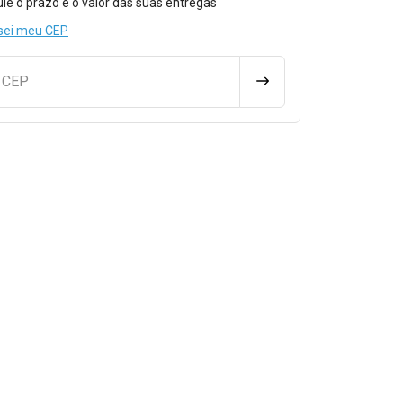
ule o prazo e o valor das suas entregas
sei meu CEP
u CEP
CALCULAR FRETE