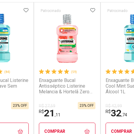
FAVORITOS
ADICIONAR AOS FAVORITOS
ADICIONAR AOS 
Patrocinado
Patrocinado
(84)
(59)
ucal Listerine
Enxaguante Bucal
Enxaguante Bu
uave Sem
Antisséptico Listerine
Cool Mint Su
Melancia & Hortelã Zero
Álcool 1L
Álcool 500ml
23% OFF
23% OFF
R$ 27,59
R$ 42,99
21
32
R$
R$
,11
,74
COMPRAR
COMPRAR