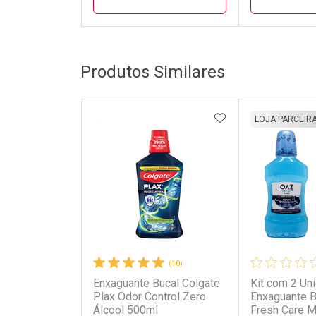
FECHAR
FECHAR
Produtos Similares
Laboratório
Laborató
Por Menos
Por Men
ADICIONAR AOS 
LOJA PARCEIR
(10)
Enxaguante Bucal Colgate
Kit com 2 Un
Ativar Desconto
Ativar Des
Plax Odor Control Zero
Enxaguante 
Álcool 500ml
Fresh Care M