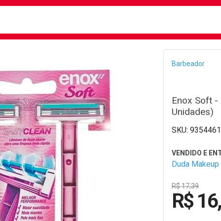
busca
isa?
Bread
Barbeador
Enox Soft -
Unidades)
9354461
Duda Makeup
R$ 17,39
R$ 16