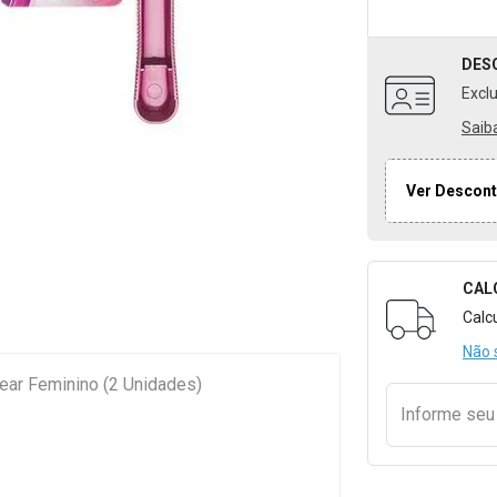
DES
Excl
Saib
Ver Descont
CAL
Formulári
Calc
Não 
ear Feminino (2 Unidades)
Informe se