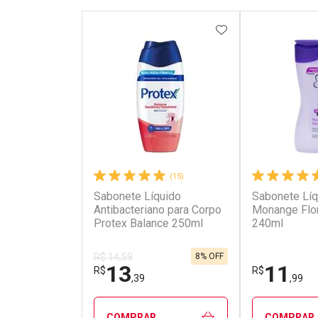
ADICIONAR AOS 
(15)
Sabonete Líquido
Sabonete Líq
Antibacteriano para Corpo
Monange Flo
Protex Balance 250ml
240ml
8% OFF
R$ 14,59
13
11
R$
R$
,39
,99
COMPRAR
COMPRAR