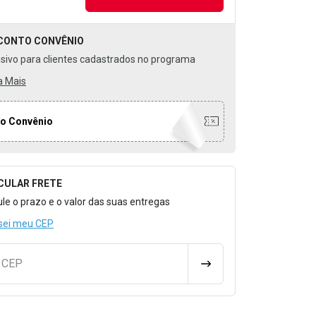
CONTO
CONVÊNIO
usivo para clientes cadastrados no programa
a Mais
o Convênio
CULAR FRETE
o para Calcular o Frete
ule o prazo e o valor das suas entregas
sei meu CEP
u CEP
CALCULAR FRETE