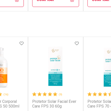
FECHAR
FECHAR
FECHAR
FECHAR
rio
Laboratório
Laborató
os
Por Menos
Por Men
FAVORITOS
ADICIONAR AOS FAVORITOS
ADICIONAR AOS 
(16)
(9)
r Corporal
Protetor Solar Facial Ever
Protetor Sola
conto
Ativar Desconto
Ativar Desc
PS 50 500ml
Care FPS 30 60g
Care FPS 70