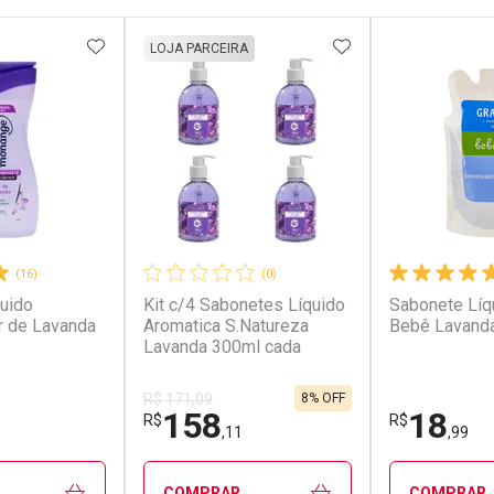
FAVORITOS
ADICIONAR AOS FAVORITOS
ADICIONAR AOS 
LOJA PARCEIRA
(16)
(0)
uido
Kit c/4 Sabonetes Líquido
Sabonete Líq
r de Lavanda
Aromatica S.Natureza
Bebê Lavanda
Lavanda 300ml cada
8% OFF
R$ 171,09
158
18
R$
R$
,11
,99
COMPRAR
COMPRAR