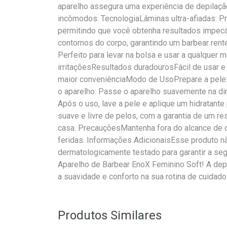
aparelho assegura uma experiência de depilaçã
incômodos. TecnologiaLâminas ultra-afiadas: Pr
permitindo que você obtenha resultados impecá
contornos do corpo, garantindo um barbear rente 
Perfeito para levar na bolsa e usar a qualque
irritaçõesResultados duradourosFácil de usar
maior conveniênciaModo de UsoPrepare a pele: L
o aparelho: Passe o aparelho suavemente na di
Após o uso, lave a pele e aplique um hidratant
suave e livre de pelos, com a garantia de um re
casa. PrecauçõesMantenha fora do alcance de cr
feridas. Informações AdicionaisEsse produto n
dermatologicamente testado para garantir a segu
Aparelho de Barbear EnoX Feminino Soft! A depil
a suavidade e conforto na sua rotina de cuidad
Produtos Similares