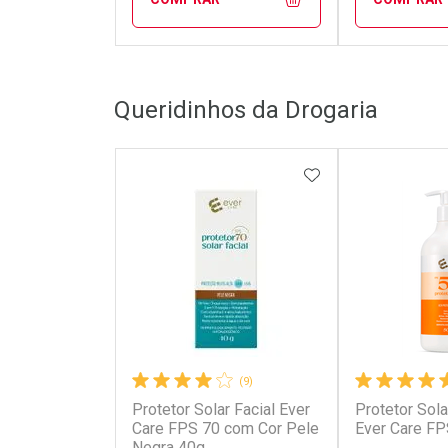
FECHAR
FECHAR
Queridinhos da Drogaria
Laboratório
Laborató
Por Menos
Por Men
ADICIONAR AOS 
(9)
Protetor Solar Facial Ever
Protetor Sola
Ativar Desconto
Ativar Des
Care FPS 70 com Cor Pele
Ever Care F
Negra 40g