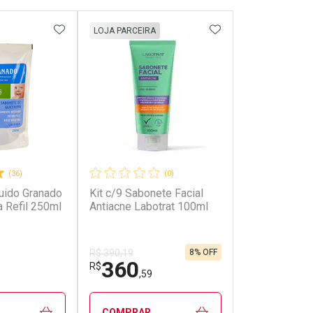
FAVORITOS
ADICIONAR AOS FAVORITOS
ADICIONAR AOS 
LOJA PARCEIRA
(36)
(0)
uido Granado
Kit c/9 Sabonete Facial
 Refil 250ml
Antiacne Labotrat 100ml
8% OFF
R$ 390,19
360
R$
,59
COMPRAR