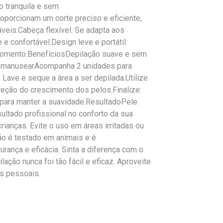
o tranquila e sem
oporcionam um corte preciso e eficiente,
veis.Cabeça flexível: Se adapta aos
e confortável.Design leve e portátil:
r momento.BenefíciosDepilação suave e sem
 e manusearAcompanha 2 unidades para
ave e seque a área a ser depilada.Utilize
reção do crescimento dos pelos.Finalize:
e para manter a suavidade.ResultadoPele
sultado profissional no conforto da sua
ianças. Evite o uso em áreas irritadas ou
ão é testado em animais e é
rança e eficácia. Sinta a diferença com o
ação nunca foi tão fácil e eficaz. Aproveite
os pessoais.