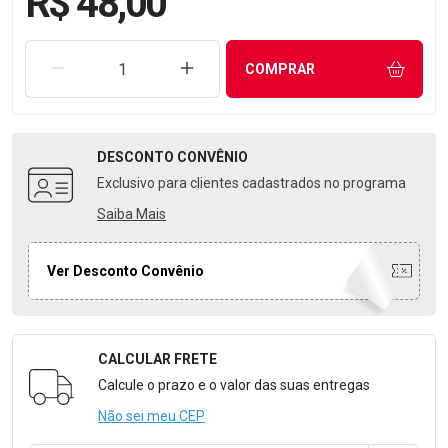
R$ 48,00
REMOVER UMA UNIDADE
AUMENTAR UMA UNIDADE
COMPRAR
DESCONTO
CONVÊNIO
Exclusivo para clientes cadastrados no programa
Saiba Mais
Ver Desconto Convênio
CALCULAR FRETE
Formulário para Calcular o Frete
Calcule o prazo e o valor das suas entregas
Não sei meu CEP