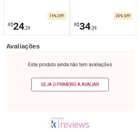
19% OFF
20% OFF
24
34
R$
R$
,29
,39
FECHAR
F
FECHAR
F
Avaliações
Laboratório
Laboratório
Por Menos
Por Menos
Este produto ainda não tem avaliações
SEJA O PRIMEIRO A AVALIAR