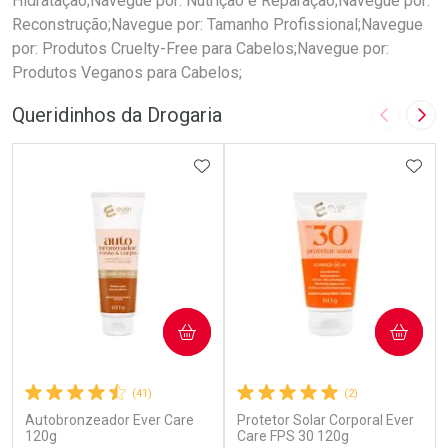
Hidratação;Navegue por: Nutrição e Reparação;Navegue por:
Reconstrução;Navegue por: Tamanho Profissional;Navegue
por: Produtos Cruelty-Free para Cabelos;Navegue por:
Produtos Veganos para Cabelos;
Queridinhos da Drogaria
Imagem A
Pró
ADICIONAR AOS FAVORITOS
ADIC
COMPRAR
COMPRAR
(41)
(2)
Autobronzeador Ever Care
Protetor Solar Corporal Ever
120g
Care FPS 30 120g