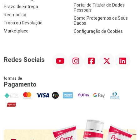
Portal do Titular de Dados
Prazo de Entrega
Pessoais
Reembolso
Como Protegemos os Seus
Troca ou Devolução
Dados
Marketplace
Configuração de Cookies
YouTube
Instagram
Facebook
Twitter
Linkedin
Redes Sociais
formas de
Pagamento
PIX
MasterCard
VISA
ELO
AMEX
NuPay
Google Pay
Diners Club
Hipercard
Promoção em Destaque