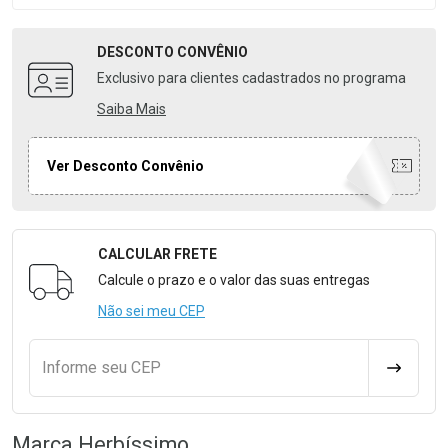
DESCONTO
CONVÊNIO
Exclusivo para clientes cadastrados no programa
Saiba Mais
Ver Desconto Convênio
CALCULAR FRETE
Formulário para Calcular o Frete
Calcule o prazo e o valor das suas entregas
Não sei meu CEP
Informe seu CEP
CALCULA
Marca
Herbíssimo