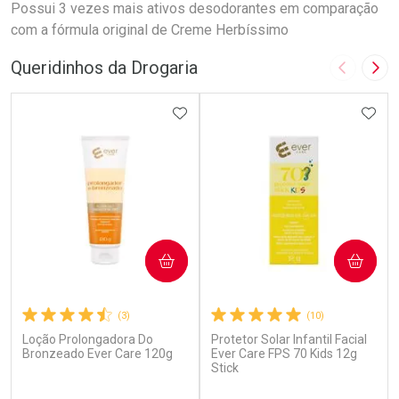
Possui 3 vezes mais ativos desodorantes em comparação
com a fórmula original de Creme Herbíssimo
Queridinhos da Drogaria
Imagem A
Pró
ADICIONAR AOS FAVORITOS
ADIC
COMPRAR
COMPRAR
(3)
(10)
Loção Prolongadora Do
Protetor Solar Infantil Facial
Bronzeado Ever Care 120g
Ever Care FPS 70 Kids 12g
Stick