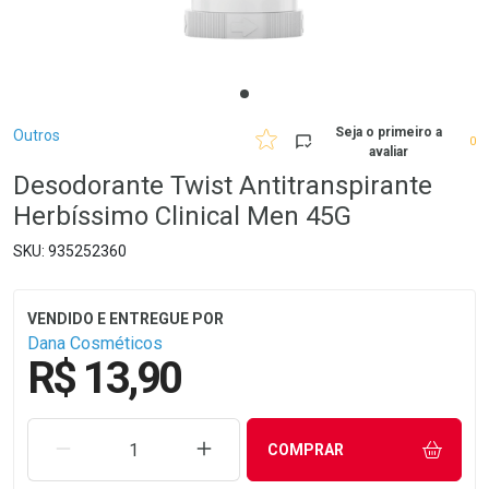
Breadcrumb
Seja o primeiro a
Outros
0
avaliar
Desodorante Twist Antitranspirante
Herbíssimo Clinical Men 45G
935252360
Dana Cosméticos
R$ 13,90
REMOVER UMA UNIDADE
AUMENTAR UMA UNIDADE
COMPRAR