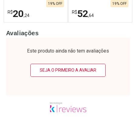
19% OFF
19% OFF
20
52
R$
R$
,24
,64
FECHAR
F
FECHAR
F
Avaliações
Laboratório
Laboratório
Por Menos
Por Menos
Este produto ainda não tem avaliações
SEJA O PRIMEIRO A AVALIAR
Ativar Desconto
Ativar Desconto
Comprar sem Desconto
Comprar sem Desconto