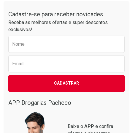
Tudo sobre a Drogarias Pacheco
Por R$ 20,24/cada
Por R$ 52,64/cada
Comprar sem Desconto
Comprar sem Desconto
Por R$ 20,24/cada
Por R$ 52,64/cada
Cadastre-se para receber novidades
Receba as melhores ofertas e super descontos
exclusivos!
Preencha o formulário abaixo para receber 
Nome
Email
CADASTRAR
APP Drogarias Pacheco
Baixe o
APP
e confira