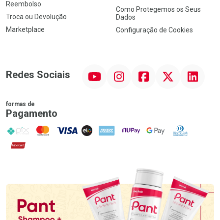
Reembolso
Como Protegemos os Seus
Troca ou Devolução
Dados
Marketplace
Configuração de Cookies
YouTube
Instagram
Facebook
Twitter
Linkedin
Redes Sociais
formas de
Pagamento
PIX
MasterCard
VISA
ELO
AMEX
NuPay
Google Pay
Diners Club
Hipercard
Promoção em Destaque