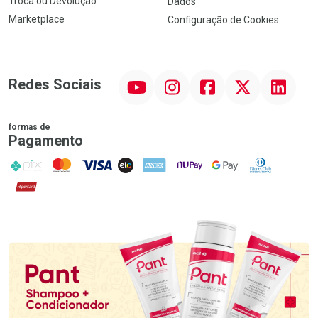
Troca ou Devolução
Dados
Marketplace
Configuração de Cookies
YouTube
Instagram
Facebook
Twitter
Linkedin
Redes Sociais
formas de
Pagamento
PIX
MasterCard
VISA
ELO
AMEX
NuPay
Google Pay
Diners Club
Hipercard
Promoção em Destaque