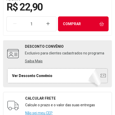
R$ 22,90
REMOVER UMA UNIDADE
AUMENTAR UMA UNIDADE
COMPRAR
DESCONTO
CONVÊNIO
Exclusivo para clientes cadastrados no programa
Saiba Mais
Ver Desconto Convênio
CALCULAR FRETE
Formulário para Calcular o Frete
Calcule o prazo e o valor das suas entregas
Não sei meu CEP