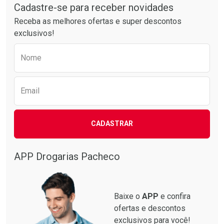
Por R$ 63,99/cada
Por R$ 37,25/cada
Cadastre-se para receber novidades
Receba as melhores ofertas e super descontos
exclusivos!
Preencha o formulário abaixo para receber 
Nome
Email
CADASTRAR
APP Drogarias Pacheco
Baixe o
APP
e confira
ofertas e descontos
exclusivos para você!