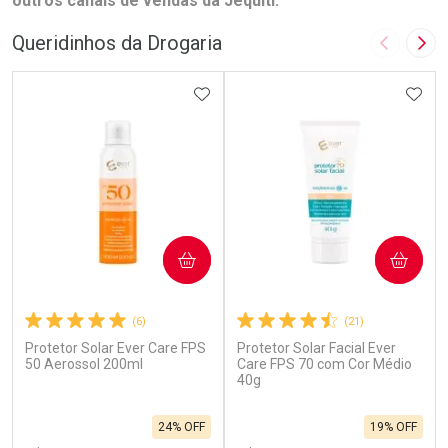
outros canais de vendas da Jequiti.
Queridinhos da Drogaria
Imagem A
Pró
ADICIONAR AOS FAVORITOS
ADIC
COMPRAR
COMPRAR
(6)
(21)
Protetor Solar Ever Care FPS
Protetor Solar Facial Ever
50 Aerossol 200ml
Care FPS 70 com Cor Médio
40g
24% OFF
19% OFF