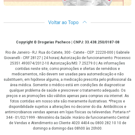
Voltar ao Topo
Copyright
Copyright © Drogarias Pacheco | CNPJ: 33.438.250/0187-08
Rio de Janeiro - RJ: Rua do Catete, 300 - Catete - CEP: 22220-000 | Gabriele
Giovanelli - CRF 28127 | 24 horas| Autorização de funcionamento: Processo:
25351.493074/2012-10 Autorização/MS: 7.25279.0 | As informações
contidas neste site, como promoções e ofertas de remédios e
medicamentos, não devem ser usadas para automedicação e não
substituem, em hipótese alguma, a medicação prescrita pelo profissional da
área médica. Somente o médico está em condições de diagnosticar
qualquer problema de saúde e prescrever o tratamento adequado. Os
preços e as promoções são válidos apenas para compras via internet. As
fotos contidas em nosso site são meramente ilustrativas. *Preços e
disponibilidade sujeitos a alterações no decorrer do dia. Antibióticos e
antimicrobianos vendas apenas em lojas físicas ou televendas. Portaria nº
344 - 01/02/1999 - Ministério da Saúde. Horário de funcionamento Central
de Vendas e Atendimento ao Cliente 4020 4404 ou 0800 282 10 10 de
domingo a domingo das 08h00 às 20h00.