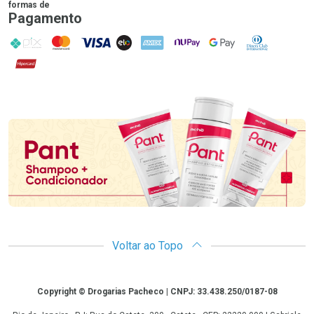
formas de
Pagamento
PIX
MasterCard
VISA
ELO
AMEX
NuPay
Google Pay
Diners Club
Hipercard
Promoção em Destaque
Voltar ao Topo
Copyright
Copyright © Drogarias Pacheco | CNPJ: 33.438.250/0187-08