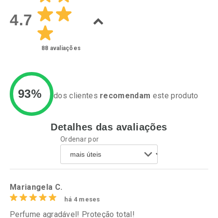
Laboratório
Laboratório
Por Menos
Por Menos
4.7
88
avaliações
93%
dos clientes
recomendam
este produto
Detalhes das avaliações
Ativar Desconto
Ativar Desconto
Ordenar por
Comprar sem Desconto
Comprar sem Desconto
Por R$ 37,25/cada
Por R$ 55,19/cada
Comprar sem Desconto
Comprar sem Desconto
Por R$ 37,25/cada
Por R$ 55,19/cada
Mariangela C.
há 4 meses
Perfume agradável! Proteção total!