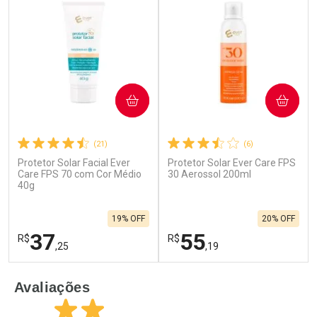
COMPRAR
COMPRAR
(21)
(6)
Protetor Solar Facial Ever
Protetor Solar Ever Care FPS
Ativar Desconto
Ativar Desconto
Care FPS 70 com Cor Médio
30 Aerossol 200ml
40g
Comprar sem Desconto
Comprar sem Desconto
Por R$ 32,24/cada
Por R$ 23,59/cada
Comprar sem Desconto
Comprar sem Desconto
19% OFF
20% OFF
Por R$ 32,24/cada
Por R$ 23,59/cada
37
55
R$
R$
,25
,19
FECHAR
F
FECHAR
F
Avaliações