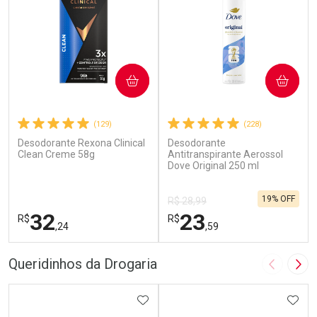
COMPRAR
COMPRAR
(129)
(228)
Desodorante Rexona Clinical
Desodorante
Clean Creme 58g
Antitranspirante Aerossol
Dove Original 250 ml
19% OFF
R$ 28,99
32
23
R$
R$
,24
,59
FECHAR
F
FECHAR
F
Queridinhos da Drogaria
Imagem A
Pró
Laboratório
Laboratório
Por Menos
ADICIONAR AOS FAVORITOS
Por Menos
ADIC