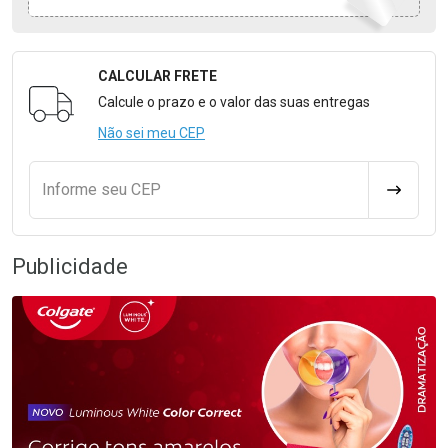
CALCULAR FRETE
Formulário para Calcular o Frete
Calcule o prazo e o valor das suas entregas
Não sei meu CEP
Informe seu CEP
CALCULA
Publicidade