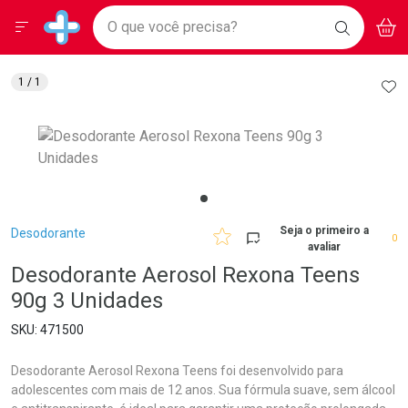
Drogarias Pacheco
Menu
Aces
Ir direto para a home
O que você precisa?
BAIXE
V
i
Baixe nosso APP e aproveite Ofertas Exclusivas!
BUSCAR
O APP
Navegue pela página
Ir direto para o conteúdo
Faça a sua busca
Ir direto para a busca
Ir direto para a conta
AD
1
/ 1
Ir direto para a ajuda
Ir direto para a notificações
Ir direto para o carrinho
Ir direto para o menu
Breadcrumb
Seja o primeiro a
Desodorante
0
avaliar
Desodorante Aerosol Rexona Teens
90g 3 Unidades
471500
Desodorante Aerosol Rexona Teens foi desenvolvido para
adolescentes com mais de 12 anos. Sua fórmula suave, sem álcool