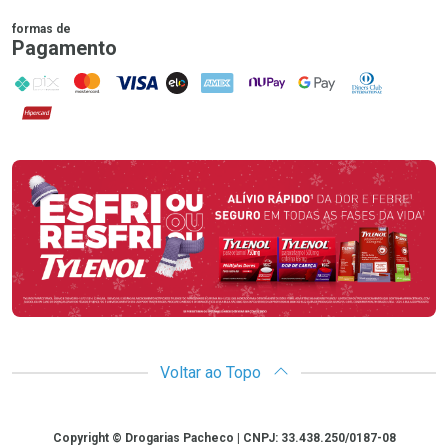
formas de
Pagamento
PIX
MasterCard
VISA
ELO
AMEX
NuPay
Google Pay
Diners Club
Hipercard
Promoção em Destaque
Voltar ao Topo
Copyright
Copyright © Drogarias Pacheco | CNPJ: 33.438.250/0187-08