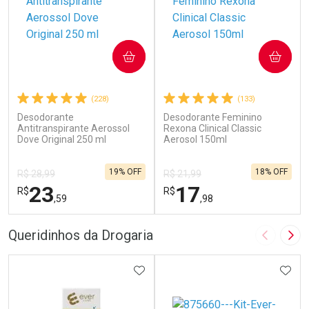
COMPRAR
COMPRAR
(228)
(133)
Desodorante
Desodorante Feminino
Antitranspirante Aerossol
Rexona Clinical Classic
Dove Original 250 ml
Aerosol 150ml
19% OFF
18% OFF
R$ 28,99
R$ 21,99
23
17
R$
R$
,59
,98
FECHAR
F
FECHAR
F
Queridinhos da Drogaria
Imagem A
Pró
Laboratório
Laboratório
Por Menos
ADICIONAR AOS FAVORITOS
Por Menos
ADIC