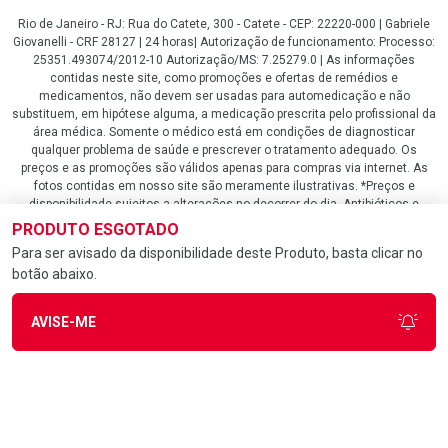
Rio de Janeiro - RJ: Rua do Catete, 300 - Catete - CEP: 22220-000 | Gabriele
Giovanelli - CRF 28127 | 24 horas| Autorização de funcionamento: Processo:
25351.493074/2012-10 Autorização/MS: 7.25279.0 | As informações
contidas neste site, como promoções e ofertas de remédios e
medicamentos, não devem ser usadas para automedicação e não
substituem, em hipótese alguma, a medicação prescrita pelo profissional da
área médica. Somente o médico está em condições de diagnosticar
qualquer problema de saúde e prescrever o tratamento adequado. Os
preços e as promoções são válidos apenas para compras via internet. As
fotos contidas em nosso site são meramente ilustrativas. *Preços e
disponibilidade sujeitos a alterações no decorrer do dia. Antibióticos e
antimicrobianos vendas apenas em lojas físicas ou televendas. Portaria nº
PRODUTO ESGOTADO
344 - 01/02/1999 - Ministério da Saúde. Horário de funcionamento Central
Para ser avisado da disponibilidade deste Produto, basta clicar no
de Vendas e Atendimento ao Cliente 4020 4404 ou 0800 282 10 10 de
botão abaixo.
domingo a domingo das 08h00 às 20h00.
LGPD Aceite os Cookies
AVISE-ME