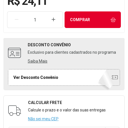
R$ 24,11
REMOVER UMA UNIDADE
AUMENTAR UMA UNIDADE
COMPRAR
DESCONTO
CONVÊNIO
Exclusivo para clientes cadastrados no programa
Saiba Mais
Ver Desconto Convênio
CALCULAR FRETE
Formulário para Calcular o Frete
Calcule o prazo e o valor das suas entregas
Não sei meu CEP