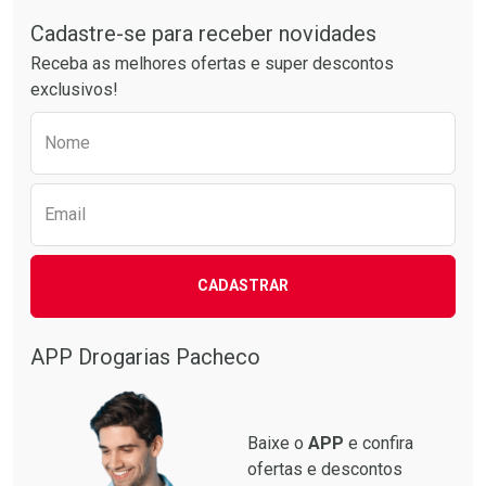
Tudo sobre a Drogarias Pacheco
Comprar sem Desconto
Comprar sem Desconto
Por R$ 25,27/cada
Por R$ 34,39/cada
Cadastre-se para receber novidades
Receba as melhores ofertas e super descontos
exclusivos!
Preencha o formulário abaixo para receber 
Nome
Email
CADASTRAR
APP Drogarias Pacheco
Baixe o
APP
e confira
ofertas e descontos