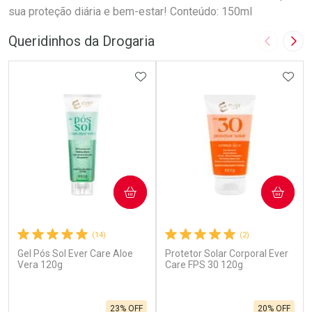
sua proteção diária e bem-estar! Conteúdo: 150ml
Queridinhos da Drogaria
Imagem A
Pró
ADICIONAR AOS FAVORITOS
ADIC
COMPRAR
COMPRAR
(14)
(2)
Gel Pós Sol Ever Care Aloe
Protetor Solar Corporal Ever
Vera 120g
Care FPS 30 120g
23% OFF
20% OFF