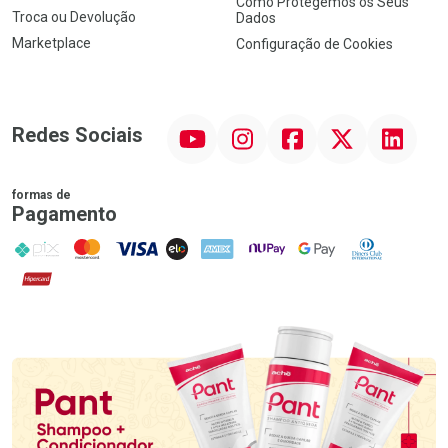
Como Protegemos os Seus
Troca ou Devolução
Dados
Marketplace
Configuração de Cookies
YouTube
Instagram
Facebook
Twitter
Linkedin
Redes Sociais
formas de
Pagamento
PIX
MasterCard
VISA
ELO
AMEX
NuPay
Google Pay
Diners Club
Hipercard
Promoção em Destaque