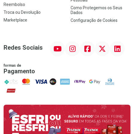
Reembolso
Como Protegemos os Seus
Troca ou Devolução
Dados
Marketplace
Configuração de Cookies
YouTube
Instagram
Facebook
Twitter
Linkedin
Redes Sociais
formas de
Pagamento
PIX
MasterCard
VISA
ELO
AMEX
NuPay
Google Pay
Diners Club
Hipercard
Promoção em Destaque