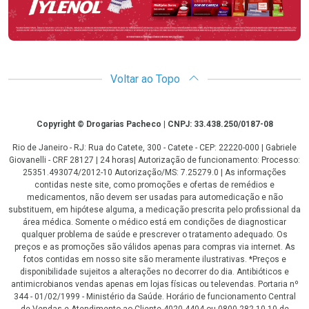
Voltar ao Topo
Copyright
Copyright © Drogarias Pacheco | CNPJ: 33.438.250/0187-08
Rio de Janeiro - RJ: Rua do Catete, 300 - Catete - CEP: 22220-000 | Gabriele
Giovanelli - CRF 28127 | 24 horas| Autorização de funcionamento: Processo:
25351.493074/2012-10 Autorização/MS: 7.25279.0 | As informações
contidas neste site, como promoções e ofertas de remédios e
medicamentos, não devem ser usadas para automedicação e não
substituem, em hipótese alguma, a medicação prescrita pelo profissional da
área médica. Somente o médico está em condições de diagnosticar
qualquer problema de saúde e prescrever o tratamento adequado. Os
preços e as promoções são válidos apenas para compras via internet. As
fotos contidas em nosso site são meramente ilustrativas. *Preços e
disponibilidade sujeitos a alterações no decorrer do dia. Antibióticos e
antimicrobianos vendas apenas em lojas físicas ou televendas. Portaria nº
344 - 01/02/1999 - Ministério da Saúde. Horário de funcionamento Central
de Vendas e Atendimento ao Cliente 4020 4404 ou 0800 282 10 10 de