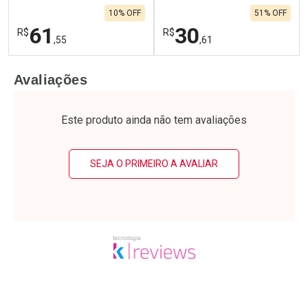
10% OFF
51% OFF
61
30
R$
R$
,55
,61
FECHAR
F
FECHAR
F
Avaliações
Laboratório
Laboratório
Por Menos
Por Menos
Este produto ainda não tem avaliações
SEJA O PRIMEIRO A AVALIAR
Ativar Desconto
Ativar Desconto