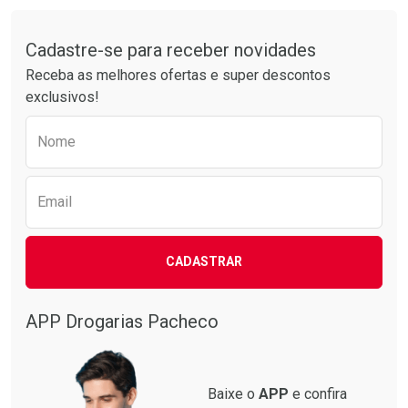
Comprar sem Desconto
Comprar sem Desconto
Tudo sobre a Drogarias Pacheco
Por R$ 61,55/cada
Por R$ 30,61/cada
Comprar sem Desconto
Comprar sem Desconto
Por R$ 61,55/cada
Por R$ 30,61/cada
Cadastre-se para receber novidades
Receba as melhores ofertas e super descontos
exclusivos!
Preencha o formulário abaixo para receber 
Nome
Email
CADASTRAR
APP Drogarias Pacheco
Baixe o
APP
e confira