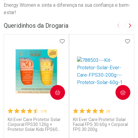
Energy Women e sinta a diferença na sua confiança e bem-
estar!
Queridinhos da Drogaria
Imagem A
Pró
ADICIONAR AOS FAVORITOS
ADIC
COMPRAR
COMPRAR
(19)
(9)
Kit Ever Care Protetor Solar
Kit Ever Care Protetor Solar
Corporal FPS30 120g +
Facial FPS 30 60g + Corporal
Protetor Solar Kids FPS60
FPS 30 200g
120g