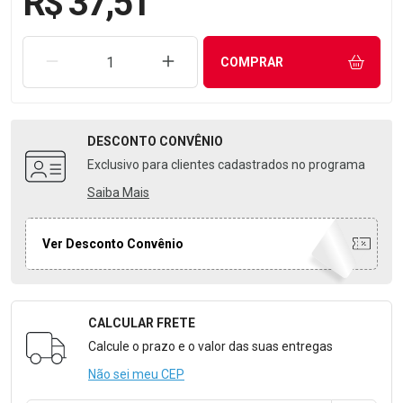
R$ 37,51
REMOVER UMA UNIDADE
AUMENTAR UMA UNIDADE
COMPRAR
DESCONTO
CONVÊNIO
Exclusivo para clientes cadastrados no programa
Saiba Mais
Ver Desconto Convênio
CALCULAR FRETE
Formulário para Calcular o Frete
Calcule o prazo e o valor das suas entregas
Não sei meu CEP