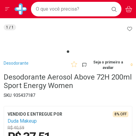
Drogarias Pacheco
Menu
Aces
Ir direto para a home
O que você precisa?
BAIXE
V
i
Baixe nosso APP e aproveite Ofertas Exclusivas!
BUSCAR
O APP
Navegue pela página
Ir direto para o conteúdo
Faça a sua busca
Ir direto para a busca
Ir direto para a conta
AD
1
/ 1
Ir direto para a ajuda
Ir direto para a notificações
Ir direto para o carrinho
Ir direto para o menu
Breadcrumb
Seja o primeiro a
Desodorante
0
avaliar
Desodorante Aerosol Above 72H 200ml
Sport Energy Women
935437187
8% OFF
Duda Makeup
R$ 40,59